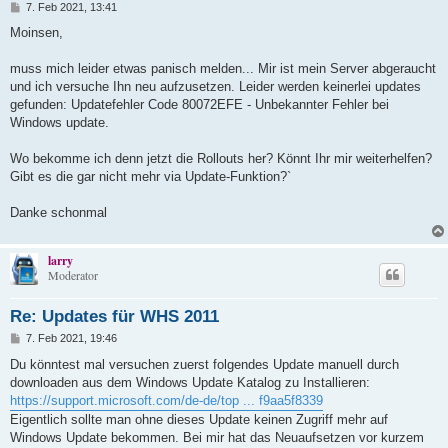
B
7. Feb 2021, 13:41
e
i
Moinsen,
t
r
a
muss mich leider etwas panisch melden... Mir ist mein Server abgeraucht
g
und ich versuche Ihn neu aufzusetzen. Leider werden keinerlei updates
gefunden: Updatefehler Code 80072EFE - Unbekannter Fehler bei
Windows update.
Wo bekomme ich denn jetzt die Rollouts her? Könnt Ihr mir weiterhelfen?
Gibt es die gar nicht mehr via Update-Funktion?`
Danke schonmal
larry
Moderator
Re: Updates für WHS 2011
B
7. Feb 2021, 19:46
e
i
Du könntest mal versuchen zuerst folgendes Update manuell durch
t
downloaden aus dem Windows Update Katalog zu Installieren:
r
a
https://support.microsoft.com/de-de/top ... f9aa5f8339
g
Eigentlich sollte man ohne dieses Update keinen Zugriff mehr auf
Windows Update bekommen. Bei mir hat das Neuaufsetzen vor kurzem