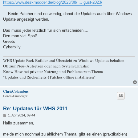
https://www.deskmodder.de/blog/2023/08/ ... gust-2023/
....Beide Patcher sind notwendig, damit die Updates auch über Windows
Update angezeigt werden.
Das muss jeder letztlich für sich entscheiden....
Den man viel Spaß
Greets
Cyberbilly
WHS Update Pack Builder und Übersicht zu Windows Updates behalten
Ob zum Neu- Aufsetzen oder nach System Chrashs:
Know How bei privater Nutzung und Probleme zum Thema
"Updates und (Sicherheits-) Patches offline installieren"
ChrisColumbus
Foren-Einsteiger
Re: Updates für WHS 2011
B
1. Apr 2024, 09:44
e
i
Hallo zusammen,
t
r
a
melde mich nochmal zu ählichem Thema: gibt es einen (praktikablen)
g