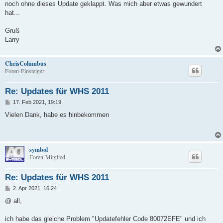
noch ohne dieses Update geklappt. Was mich aber etwas gewundert
hat...
Gruß
Larry
ChrisColumbus
Foren-Einsteiger
Re: Updates für WHS 2011
B
17. Feb 2021, 19:19
e
i
Vielen Dank, habe es hinbekommen
t
r
a
g
symbol
Foren-Mitglied
Re: Updates für WHS 2011
B
2. Apr 2021, 16:24
e
i
@ all,
t
r
a
ich habe das gleiche Problem "Updatefehler Code 80072EFE" und ich