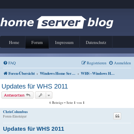
Home
Forum
Impressum
Datenschutz
FAQ
Registrieren
Anmelden
Foren-Übersicht
Windows Home Server V1 und 2011
WHS - Windows Home Server Updates / Patches
Updates für WHS 2011
Antworten
6 Beiträge • Seite
1
von
1
ChrisColumbus
Foren-Einsteiger
Updates für WHS 2011