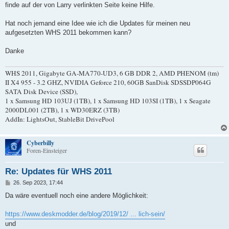
g
finde auf der von Larry verlinkten Seite keine Hilfe.
Hat noch jemand eine Idee wie ich die Updates für meinen neu
aufgesetzten WHS 2011 bekommen kann?
Danke
WHS 2011, Gigabyte GA-MA770-UD3, 6 GB DDR 2, AMD PHENOM (tm)
II X4 955 - 3.2 GHZ, NVIDIA Geforce 210, 60GB SanDisk SDSSDP064G
SATA Disk Device (SSD),
1 x Samsung HD 103UJ (1TB), 1 x Samsung HD 103SI (1TB), 1 x Seagate
2000DL001 (2TB), 1 x WD30ERZ (3TB)
AddIn: LightsOut, StableBit DrivePool
Cyberbilly
Foren-Einsteiger
Re: Updates für WHS 2011
B
26. Sep 2023, 17:44
e
i
Da wäre eventuell noch eine andere Möglichkeit:
t
r
a
https://www.deskmodder.de/blog/2019/12/ ... lich-sein/
g
und