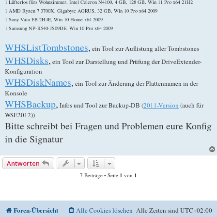
1 Lüfterlos fürs Wohnzimmer, Intel Celeron N4100, 4 GB, 128 GB, Win 11 Pro x64 21H2
1 AMD Ryzen 7 3700X, Gigabyte AORUS, 32 GB, Win 10 Pro x64 2009
1 Sony Vaio EB 2H4E, Win 10 Home x64 2009
1 Samsung NP-R540-JS09DE, Win 10 Pro x64 2009
WHSListTombstones
,
ein Tool zur Auflistung aller Tombstones
WHSDisks
,
ein Tool zur Darstellung und Prüfung der DriveExtender-
Konfiguration
WHSDiskNames
,
ein Tool zur Änderung der Plattennamen in der
Konsole
WHSBackup
,
Infos und Tool zur Backup-DB (
2011-Version
(auch für
WSE2012))
Bitte schreibt bei Fragen und Problemen eure Konfig
in die Signatur
Antworten
7 Beiträge • Seite
1
von
1
Foren-Übersicht
Alle Cookies löschen
Alle Zeiten sind
UTC+02:00