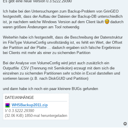
i
Es gibt eine neue Version 0.3.5222.29390
t
r
a
Ich habe bei den Untersuchungen zum Backup-Problem von GrinGEO
g
festgestellt, dass der Aufbau der Dateien der Backup-DB unterschiedlich
ist, je nachdem welche Windows Version auf dem Client läuft
dadurch
waren größere Änderungen am Tool notwendig
Weiterhin habe ich festgestellt, dass die Beschreibung der Datenstruktur
im FileType VolumeConfig unvollständig ist, es fehlt ein Wert, der Offset
der Partition auf der Platte ... dadurch ergaben sich falsche Ergebnisse
bei Clients mit mehr als einer zu sichernden Partition
Bei der Analyse von VolumeConfig wird jetzt auch zusätzlich ein
Outputfile .CSV (Trennung mit Semikolon) erzeugt mit dem sich die
einzelnen zu sichernden Partitionen sehr schön in Excel darstellen und
sortieren lassen (z.B. nach DiskGUID und Partition)
und dann habe ich noch ein paar kleinere BUGs gefunden
DATEIANHÄNGE
WHSBackup2011.zip
V 0.3.5222.29390
(32.06 KiB) 1850-mal heruntergeladen