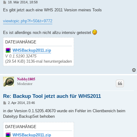
B
18. Mär 2014, 18:58
e
i
Es gibt jetzt auch eine WHS 2011 Version meines Tools
t
r
a
viewtopic.php?f=50&t=9772
g
Es ist allerdings noch nicht allzu intensiv getestet
DATEIANHÄNGE
WHSBackup2011.zip
V 0.1.5190.32475
(29.54 KiB) 3136-mal heruntergeladen
Nobby1805
Moderator
Re: Backup Tool jetzt auch für WHS2011
B
2. Apr 2014, 23:46
e
i
in der Version 0.1.5205.40670 wurde ein Fehler im Clientbereich beim
t
Dateityp BackupSet behoben
r
a
g
DATEIANHÄNGE
WHSBackup2011.zip