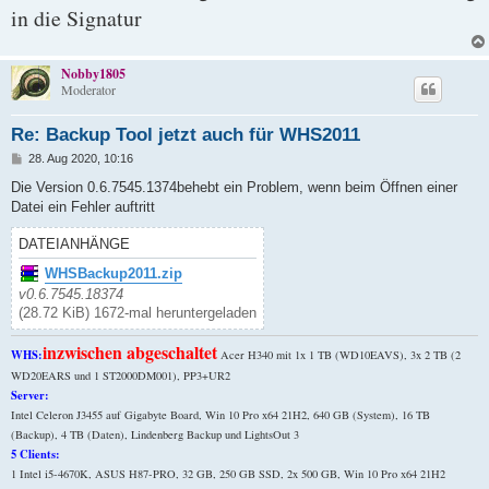
in die Signatur
Nobby1805
Moderator
Re: Backup Tool jetzt auch für WHS2011
B
28. Aug 2020, 10:16
e
i
Die Version 0.6.7545.1374behebt ein Problem, wenn beim Öffnen einer
t
Datei ein Fehler auftritt
r
a
g
DATEIANHÄNGE
WHSBackup2011.zip
v0.6.7545.18374
(28.72 KiB) 1672-mal heruntergeladen
inzwischen abgeschaltet
WHS:
Acer H340 mit 1x 1 TB (WD10EAVS), 3x 2 TB (2
WD20EARS und 1 ST2000DM001), PP3+UR2
Server:
Intel Celeron J3455 auf Gigabyte Board, Win 10 Pro x64 21H2, 640 GB (System), 16 TB
(Backup), 4 TB (Daten), Lindenberg Backup und LightsOut 3
5 Clients:
1 Intel i5-4670K, ASUS H87-PRO, 32 GB, 250 GB SSD, 2x 500 GB, Win 10 Pro x64 21H2