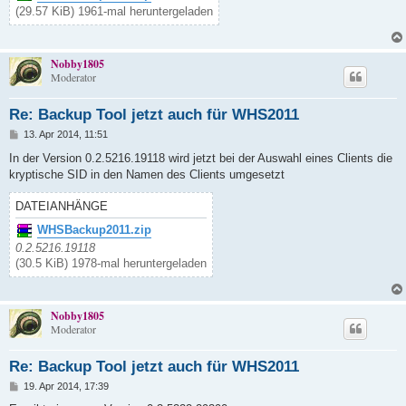
(29.57 KiB) 1961-mal heruntergeladen
Nobby1805
Moderator
Re: Backup Tool jetzt auch für WHS2011
B
13. Apr 2014, 11:51
e
i
In der Version 0.2.5216.19118 wird jetzt bei der Auswahl eines Clients die
t
kryptische SID in den Namen des Clients umgesetzt
r
a
g
DATEIANHÄNGE
WHSBackup2011.zip
0.2.5216.19118
(30.5 KiB) 1978-mal heruntergeladen
Nobby1805
Moderator
Re: Backup Tool jetzt auch für WHS2011
B
19. Apr 2014, 17:39
e