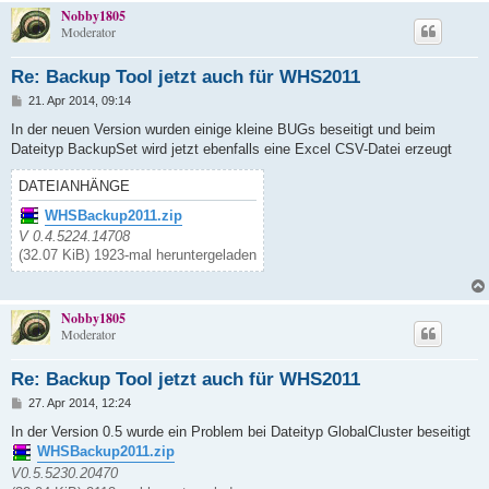
Nobby1805
Moderator
Re: Backup Tool jetzt auch für WHS2011
B
21. Apr 2014, 09:14
e
i
In der neuen Version wurden einige kleine BUGs beseitigt und beim
t
Dateityp BackupSet wird jetzt ebenfalls eine Excel CSV-Datei erzeugt
r
a
g
DATEIANHÄNGE
WHSBackup2011.zip
V 0.4.5224.14708
(32.07 KiB) 1923-mal heruntergeladen
Nobby1805
Moderator
Re: Backup Tool jetzt auch für WHS2011
B
27. Apr 2014, 12:24
e
i
In der Version 0.5 wurde ein Problem bei Dateityp GlobalCluster beseitigt
t
WHSBackup2011.zip
r
a
V0.5.5230.20470
g