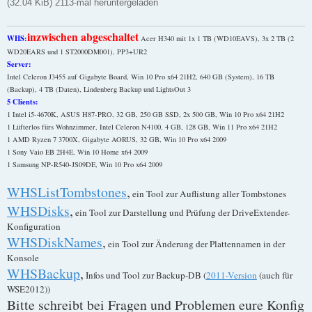
(32.04 KiB) 2113-mal heruntergeladen
inzwischen abgeschaltet
WHS:
Acer H340 mit 1x 1 TB (WD10EAVS), 3x 2 TB (2
WD20EARS und 1 ST2000DM001), PP3+UR2
Server:
Intel Celeron J3455 auf Gigabyte Board, Win 10 Pro x64 21H2, 640 GB (System), 16 TB
(Backup), 4 TB (Daten), Lindenberg Backup und LightsOut 3
5 Clients:
1 Intel i5-4670K, ASUS H87-PRO, 32 GB, 250 GB SSD, 2x 500 GB, Win 10 Pro x64 21H2
1 Lüfterlos fürs Wohnzimmer, Intel Celeron N4100, 4 GB, 128 GB, Win 11 Pro x64 21H2
1 AMD Ryzen 7 3700X, Gigabyte AORUS, 32 GB, Win 10 Pro x64 2009
1 Sony Vaio EB 2H4E, Win 10 Home x64 2009
1 Samsung NP-R540-JS09DE, Win 10 Pro x64 2009
WHSListTombstones
,
ein Tool zur Auflistung aller Tombstones
WHSDisks
,
ein Tool zur Darstellung und Prüfung der DriveExtender-
Konfiguration
WHSDiskNames
,
ein Tool zur Änderung der Plattennamen in der
Konsole
WHSBackup
,
Infos und Tool zur Backup-DB (
2011-Version
(auch für
WSE2012))
Bitte schreibt bei Fragen und Problemen eure Konfig