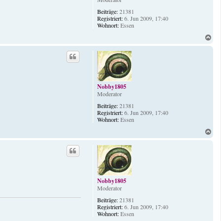
Beiträge:
21381
Registriert:
6. Jun 2009, 17:40
Wohnort:
Essen
N
a
c
h
o
b
e
Nobby1805
n
Moderator
Beiträge:
21381
Registriert:
6. Jun 2009, 17:40
Wohnort:
Essen
N
a
c
h
o
b
e
Nobby1805
n
Moderator
Beiträge:
21381
Registriert:
6. Jun 2009, 17:40
Wohnort:
Essen