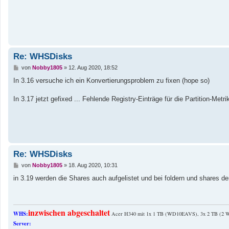
g
Re: WHSDisks
B
von
Nobby1805
»
12. Aug 2020, 18:52
e
i
In 3.16 versuche ich ein Konvertierungsproblem zu fixen (hope so)
t
r
a
In 3.17 jetzt gefixed ... Fehlende Registry-Einträge für die Partition-Metr
g
Re: WHSDisks
B
von
Nobby1805
»
18. Aug 2020, 10:31
e
i
in 3.19 werden die Shares auch aufgelistet und bei foldern und shares
t
r
a
g
inzwischen abgeschaltet
WHS:
Acer H340 mit 1x 1 TB (WD10EAVS), 3x 2 TB (
Server: