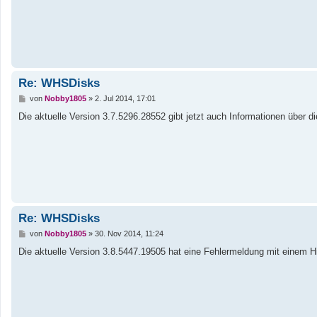
a
g
Re: WHSDisks
B
von
Nobby1805
»
2. Jul 2014, 17:01
e
i
Die aktuelle Version 3.7.5296.28552 gibt jetzt auch Informationen über 
t
r
a
g
Re: WHSDisks
B
von
Nobby1805
»
30. Nov 2014, 11:24
e
i
Die aktuelle Version 3.8.5447.19505 hat eine Fehlermeldung mit einem 
t
r
a
g