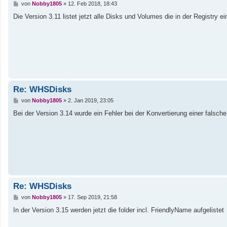
B
von
Nobby1805
»
12. Feb 2018, 18:43
e
i
Die Version 3.11 listet jetzt alle Disks und Volumes die in der Registry e
t
r
a
g
Re: WHSDisks
B
von
Nobby1805
»
2. Jan 2019, 23:05
e
i
Bei der Version 3.14 wurde ein Fehler bei der Konvertierung einer falsch
t
r
a
g
Re: WHSDisks
B
von
Nobby1805
»
17. Sep 2019, 21:58
e
i
In der Version 3.15 werden jetzt die folder incl. FriendlyName aufgelistet
t
r
a