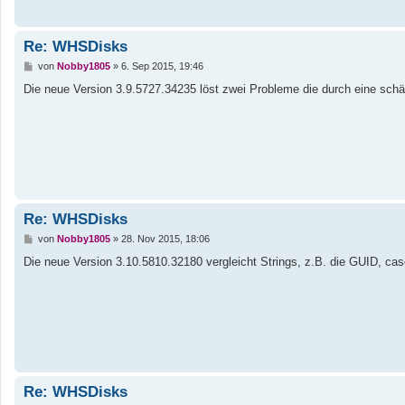
Re: WHSDisks
B
von
Nobby1805
»
6. Sep 2015, 19:46
e
i
Die neue Version 3.9.5727.34235 löst zwei Probleme die durch eine schä
t
r
a
g
Re: WHSDisks
B
von
Nobby1805
»
28. Nov 2015, 18:06
e
i
Die neue Version 3.10.5810.32180 vergleicht Strings, z.B. die GUID, case
t
r
a
g
Re: WHSDisks