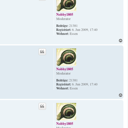
o
b
e
Nobby1805
n
Moderator
Beiträge:
21381
Registriert:
6. Jun 2009, 17:40
Wohnort:
Essen
N
a
c
h
o
b
e
Nobby1805
n
Moderator
Beiträge:
21381
Registriert:
6. Jun 2009, 17:40
Wohnort:
Essen
N
a
c
h
o
b
e
Nobby1805
n
Moderator