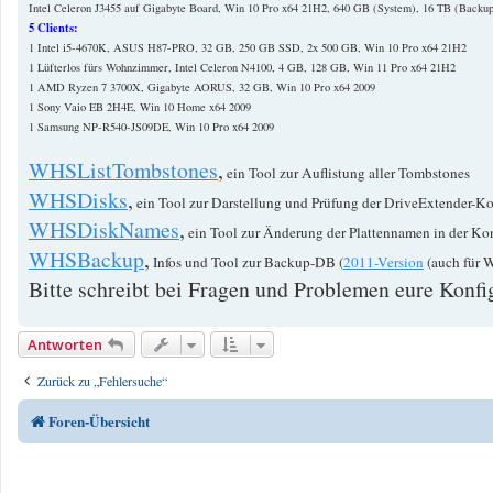
Intel Celeron J3455 auf Gigabyte Board, Win 10 Pro x64 21H2, 640 GB (System), 16 TB (Backup
5 Clients:
1 Intel i5-4670K, ASUS H87-PRO, 32 GB, 250 GB SSD, 2x 500 GB, Win 10 Pro x64 21H2
1 Lüfterlos fürs Wohnzimmer, Intel Celeron N4100, 4 GB, 128 GB, Win 11 Pro x64 21H2
1 AMD Ryzen 7 3700X, Gigabyte AORUS, 32 GB, Win 10 Pro x64 2009
1 Sony Vaio EB 2H4E, Win 10 Home x64 2009
1 Samsung NP-R540-JS09DE, Win 10 Pro x64 2009
WHSListTombstones
,
ein Tool zur Auflistung aller Tombstones
WHSDisks
,
ein Tool zur Darstellung und Prüfung der DriveExtender-Ko
WHSDiskNames
,
ein Tool zur Änderung der Plattennamen in der Ko
WHSBackup
,
Infos und Tool zur Backup-DB (
2011-Version
(auch für 
Bitte schreibt bei Fragen und Problemen eure Konfig
Antworten
Zurück zu „Fehlersuche“
Foren-Übersicht