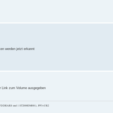
iken werden jetzt erkannt
 der Link zum Volume ausgegeben
2 WD20EARS und 1 ST2000DM001), PP3+UR2