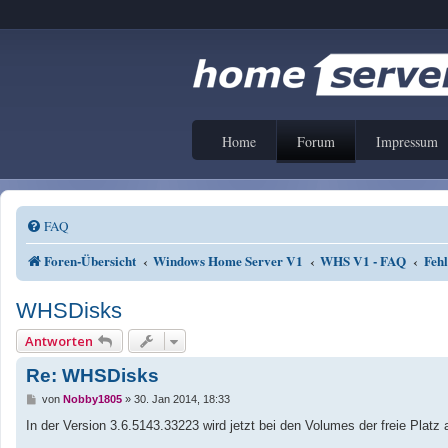
Home
Forum
Impressum
FAQ
Foren-Übersicht
Windows Home Server V1
WHS V1 - FAQ
Fehl
WHSDisks
Antworten
Re: WHSDisks
B
von
Nobby1805
»
30. Jan 2014, 18:33
e
i
In der Version 3.6.5143.33223 wird jetzt bei den Volumes der freie Plat
t
r