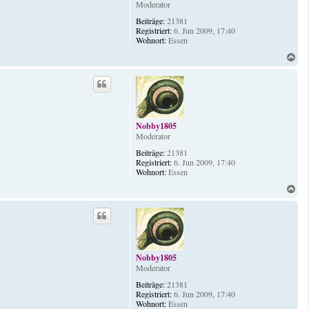
Moderator
Beiträge:
21381
Registriert:
6. Jun 2009, 17:40
Wohnort:
Essen
N
a
c
h
o
b
e
Nobby1805
n
Moderator
Beiträge:
21381
Registriert:
6. Jun 2009, 17:40
Wohnort:
Essen
N
a
c
h
o
b
e
Nobby1805
n
Moderator
Beiträge:
21381
Registriert:
6. Jun 2009, 17:40
Wohnort:
Essen