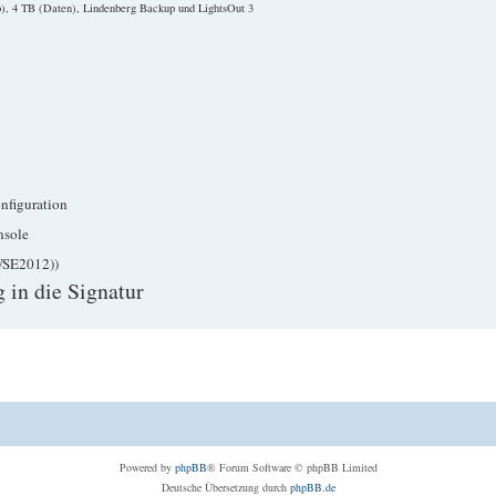
), 4 TB (Daten), Lindenberg Backup und LightsOut 3
nfiguration
nsole
WSE2012))
 in die Signatur
Powered by
phpBB
® Forum Software © phpBB Limited
Deutsche Übersetzung durch
phpBB.de