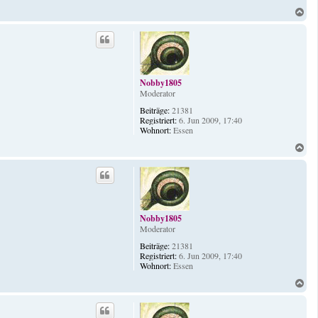
N
a
c
h
o
b
e
Nobby1805
n
Moderator
Beiträge:
21381
Registriert:
6. Jun 2009, 17:40
Wohnort:
Essen
N
a
c
h
o
b
e
Nobby1805
n
Moderator
Beiträge:
21381
Registriert:
6. Jun 2009, 17:40
Wohnort:
Essen
N
a
c
h