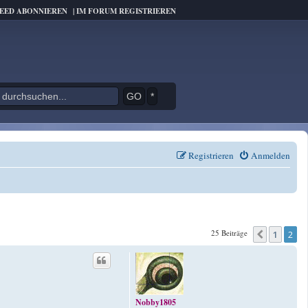
FEED ABONNIEREN
|
IM FORUM REGISTRIEREN
*
Registrieren
Anmelden
25 Beiträge
1
2
Vorheri
Nobby1805