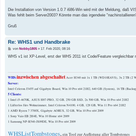
a
g
Die Installation von Version 1.0.7 i686-Win wird mit der Meldung, daß VI
Was fehlt beim Server2003? Könnte man das irgendwie "nachinstallieren"
Gruß
Re: WHS1 und Handbrake
B
von
Nobby1805
»
17. Feb 2020, 08:16
e
i
WHS v1 ist XP-Level, erst der WHS 2011 ist Code/Feature vergleichbar 
t
r
a
g
inzwischen abgeschaltet
WHS:
Acer H340 mit 1x 1 TB (WD10EAVS), 3x 2 TB (
Server:
Intel Celeron J3455 auf Gigabyte Board, Win 10 Pro x64 21H2, 640 GB (System), 16 TB (Backup
5 Clients:
1 Intel i5-4670K, ASUS H87-PRO, 32 GB, 250 GB SSD, 2x 500 GB, Win 10 Pro x64 21H2
1 Lüfterlos fürs Wohnzimmer, Intel Celeron N4100, 4 GB, 128 GB, Win 11 Pro x64 21H2
1 AMD Ryzen 7 3700X, Gigabyte AORUS, 32 GB, Win 10 Pro x64 2009
1 Sony Vaio EB 2H4E, Win 10 Home x64 2009
1 Samsung NP-R540-JS09DE, Win 10 Pro x64 2009
WHSListTombstones
,
ein Tool zur Auflistung aller Tombstones