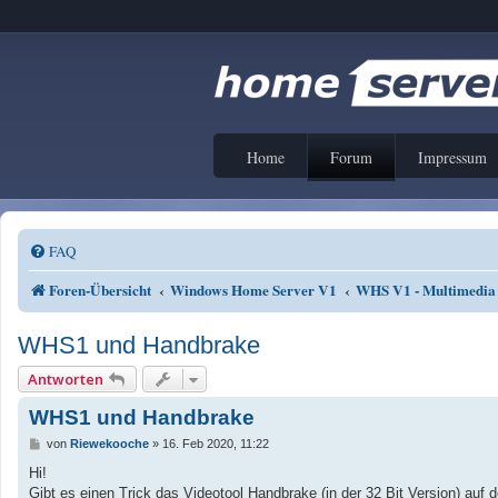
Home
Forum
Impressum
FAQ
Foren-Übersicht
Windows Home Server V1
WHS V1 - Multimedia
WHS1 und Handbrake
Antworten
WHS1 und Handbrake
B
von
Riewekooche
»
16. Feb 2020, 11:22
e
i
Hi!
t
Gibt es einen Trick das Videotool Handbrake (in der 32 Bit Version) au
r