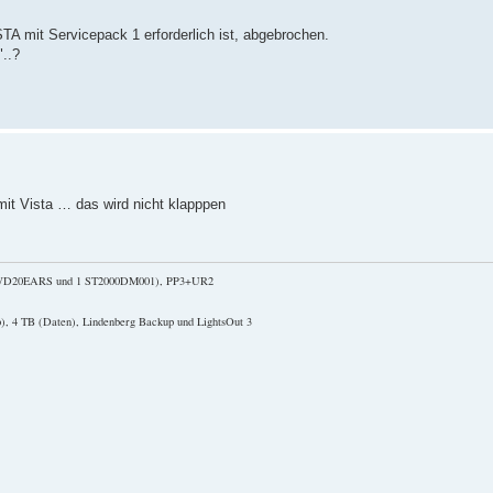
STA mit Servicepack 1 erforderlich ist, abgebrochen.
..?
mit Vista … das wird nicht klapppen
2 WD20EARS und 1 ST2000DM001), PP3+UR2
), 4 TB (Daten), Lindenberg Backup und LightsOut 3