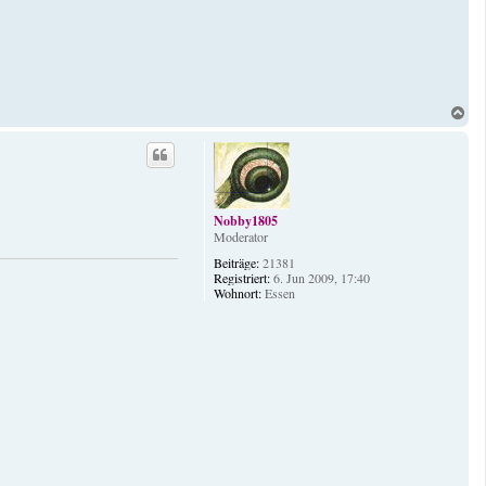
N
a
c
h
o
b
e
Nobby1805
n
Moderator
Beiträge:
21381
Registriert:
6. Jun 2009, 17:40
Wohnort:
Essen