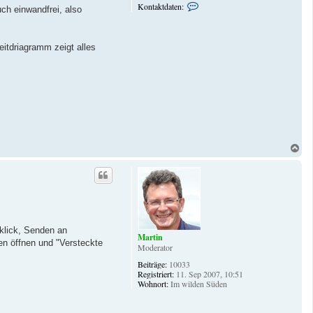
K
Kontaktdaten:
ch einwandfrei, also
o
n
t
a
eitdriagramm zeigt alles
k
t
d
a
t
e
n
v
o
n
N
P
a
h
o
c
e
h
n
o
i
b
x
e
8
n
6
klick, Senden an
Martin
en öffnen und "Versteckte
Moderator
Beiträge:
10033
Registriert:
11. Sep 2007, 10:51
Wohnort:
Im wilden Süden