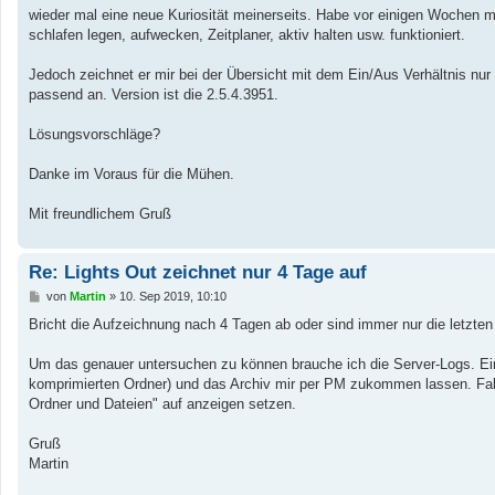
a
wieder mal eine neue Kuriosität meinerseits. Habe vor einigen Wochen m
g
schlafen legen, aufwecken, Zeitplaner, aktiv halten usw. funktioniert.
Jedoch zeichnet er mir bei der Übersicht mit dem Ein/Aus Verhältnis nur 
passend an. Version ist die 2.5.4.3951.
Lösungsvorschläge?
Danke im Voraus für die Mühen.
Mit freundlichem Gruß
Re: Lights Out zeichnet nur 4 Tage auf
B
von
Martin
»
10. Sep 2019, 10:10
e
i
Bricht die Aufzeichnung nach 4 Tagen ab oder sind immer nur die letzte
t
r
a
Um das genauer untersuchen zu können brauche ich die Server-Logs. Ei
g
komprimierten Ordner) und das Archiv mir per PM zukommen lassen. Falls
Ordner und Dateien" auf anzeigen setzen.
Gruß
Martin