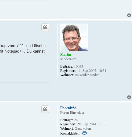
N
a
c
h
o
b
e
trag vom 7.11. und lösche
n
mit Notepad++. Du kannst
Martin
Moderator
Beiträge:
10033
Registriert:
11. Sep 2007, 10:51
Wohnort:
Im wilden Süden
N
a
c
Phoenix86
h
Foren-Einsteiger
o
Beiträge:
24
b
Registriert:
28. Sep 2014, 11:30
e
Wohnort:
Gangkofen
n
K
Kontaktdaten:
o