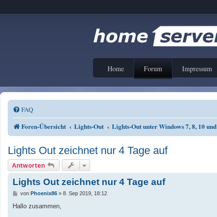
Home
Forum
Impressum
FAQ
Foren-Übersicht
Lights-Out
Lights-Out unter Windows 7, 8, 10 un
Lights Out zeichnet nur 4 Tage auf
Antworten
Lights Out zeichnet nur 4 Tage auf
B
von
Phoenix86
»
8. Sep 2019, 18:12
e
i
Hallo zusammen,
t
r