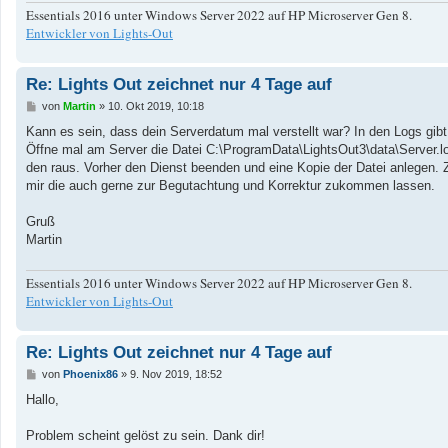
Essentials 2016 unter Windows Server 2022 auf HP Microserver Gen 8.
Entwickler von Lights-Out
Re: Lights Out zeichnet nur 4 Tage auf
B
von
Martin
»
10. Okt 2019, 10:18
e
i
Kann es sein, dass dein Serverdatum mal verstellt war? In den Logs gib
t
Öffne mal am Server die Datei C:\ProgramData\LightsOut3\data\Server.lo
r
a
den raus. Vorher den Dienst beenden und eine Kopie der Datei anlegen.
g
mir die auch gerne zur Begutachtung und Korrektur zukommen lassen.
Gruß
Martin
Essentials 2016 unter Windows Server 2022 auf HP Microserver Gen 8.
Entwickler von Lights-Out
Re: Lights Out zeichnet nur 4 Tage auf
B
von
Phoenix86
»
9. Nov 2019, 18:52
e
i
Hallo,
t
r
a
Problem scheint gelöst zu sein. Dank dir!
g