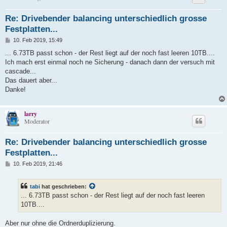
Re: Drivebender balancing unterschiedlich grosse
Festplatten...
B
10. Feb 2019, 15:49
e
i
... 6.73TB passt schon - der Rest liegt auf der noch fast leeren 10TB....
t
Ich mach erst einmal noch ne Sicherung - danach dann der versuch mit
r
a
cascade...
g
Das dauert aber...
Danke!
larry
Moderator
Re: Drivebender balancing unterschiedlich grosse
Festplatten...
B
10. Feb 2019, 21:46
e
i
t
tabi
hat geschrieben:
r
a
... 6.73TB passt schon - der Rest liegt auf der noch fast leeren
g
10TB....
Aber nur ohne die Ordnerduplizierung.