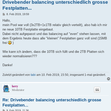
Drivebender balancing unterschiedlich grosse
Festplatten...
B
8. Feb 2019, 19:59
e
i
Hallo,
t
mein Pool war voll (3x2TB+1x1TB relativ gleich verteilt), also hab ich mir
r
a
ne neue 10TB Festplatte eingebaut.
g
Dabei nicht aufgepasst und das balancing auf "even" stehen lassen, mit
dem Ergebnis heute dass alle "kleinen" Festplatten ganz voll sind (15MB
frei
)
Wie kann ich ändern, dass die 10TB sich füllt und die 2TB Platten sich
wieder normalisieren???
Danke!
Zuletzt geändert von
tabi
am 10. Feb 2019, 15:50, insgesamt 1-mal geändert.
larry
Moderator
Re: Drivebender balancing unterschiedlich grosse
Festplatten...
B
9. Feb 2019, 11:36