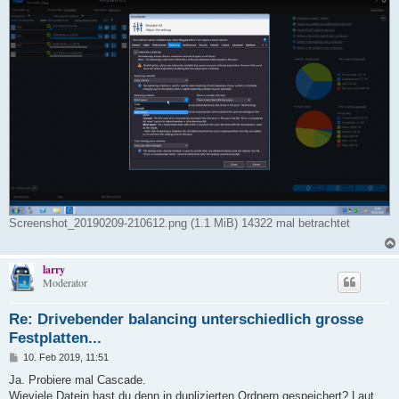
Screenshot_20190209-210612.png (1.1 MiB) 14322 mal betrachtet
larry
Moderator
Re: Drivebender balancing unterschiedlich grosse
Festplatten...
B
10. Feb 2019, 11:51
e
i
Ja. Probiere mal Cascade.
t
Wieviele Datein hast du denn in duplizierten Ordnern gespeichert? Laut