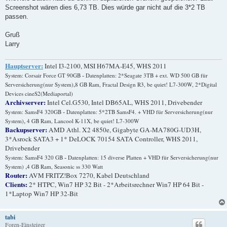
r
a
Screenshot wären dies 6,73 TB. Dies würde gar nicht auf die 3*2 TB
g
passen.
Gruß
Larry
Hauptserver:
Intel I3-2100, MSI H67MA-E45, WHS 2011
-
System: Corsair Force GT 90GB
Datenplatten: 2*Seagate 3TB + ext. WD 500 GB für
,
Serversicherung(nur System)
8 GB Ram, Fractal Design R3, be quiet! L7-300W, 2*Digital
Devices cineS2(Mediaportal)
Archivserver:
Intel Cel.G530, Intel DB65AL, WHS 2011, Drivebender
-
System: SamsF4 320GB
Datenplatten: 5*2TB SamsF4. + VHD für Serversicherung(nur
,
System)
4 GB Ram, Lancool K-11X, be quiet! L7-300W
Backupserver:
AMD Athl. X2 4850e, Gigabyte GA-MA780G-UD3H,
3*Asrock SATA3 + 1* DeLOCK 70154 SATA Controller, WHS 2011,
Drivebender
-
System: SamsF4 320 GB
Datenplatten: 15 diverse Platten + VHD für Serversicherung(nur
,
System)
4 GB Ram, Seasonic ss 330 Watt
Router:
AVM FRITZ!Box 7270, Kabel Deutschland
Clients:
2* HTPC, Win7 HP 32 Bit - 2*Arbeitsrechner Win7 HP 64 Bit -
1*Laptop Win7 HP 32-Bit
tabi
Foren-Einsteiger