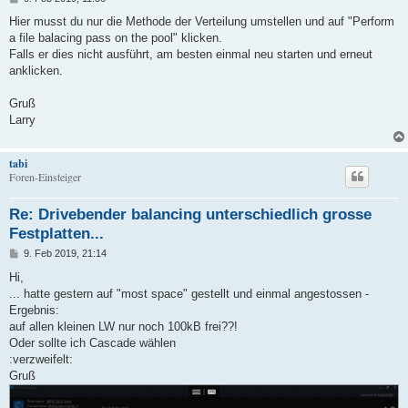
e
i
Hier musst du nur die Methode der Verteilung umstellen und auf "Perform
t
a file balacing pass on the pool" klicken.
r
a
Falls er dies nicht ausführt, am besten einmal neu starten und erneut
g
anklicken.
Gruß
Larry
tabi
Foren-Einsteiger
Re: Drivebender balancing unterschiedlich grosse
Festplatten...
B
9. Feb 2019, 21:14
e
i
Hi,
t
... hatte gestern auf "most space" gestellt und einmal angestossen -
r
a
Ergebnis:
g
auf allen kleinen LW nur noch 100kB frei??!
Oder sollte ich Cascade wählen
:verzweifelt:
Gruß