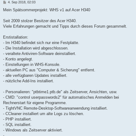
B
4. Sep 2018, 02:03
e
i
Mein Spätsommerprojekt: WHS v1 auf Acer H340
t
r
a
Seit 2009 stolzer Besitzer des Acer H340.
g
Viele Erfahrungen gemacht und Tipps durch dieses Forum gesammelt.
Erstistallation:
- Im H340 befindet sich nur eine Festplatte.
- Die Installation wird abgeschlossen.
- veraltete Antiviren-Software deinstalliert.
- Konto angelegt.
- Einstellungen in WHS-Konsole.
- aktuellen PC aus "Computer & Sicherung" entfernt.
- alle verfügbaren Updates installiert.
- nützliche Add-Ins installiert.
- Personalieren: "ptbtime1.ptb.de" als Zeitserver, Ansichten, usw.
- CMD: "control userpasswords2" für automatisches Anmelden bei
Rechnerstart für eigene Programme.
- TightVNC Remote-Desktop-Softwareanwendung installiert.
- CCleaner installiert um alte Logs zu löschen.
- PHP installiert.
- SQL installiert.
- Windows als Zeitserver aktiviert.
- ...