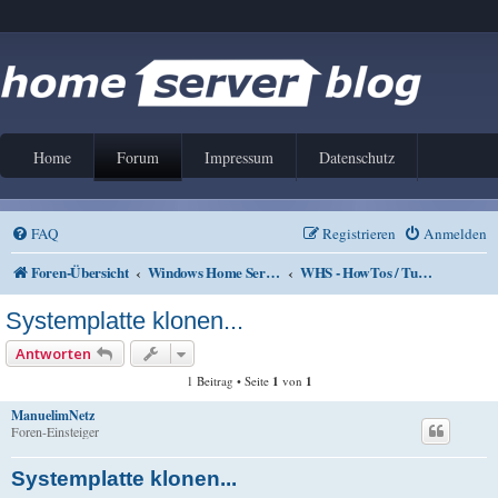
Home
Forum
Impressum
Datenschutz
FAQ
Registrieren
Anmelden
Foren-Übersicht
Windows Home Server V1 und 2011
WHS - HowTos / Tutorials
Systemplatte klonen...
Antworten
1 Beitrag • Seite
1
von
1
ManuelimNetz
Foren-Einsteiger
Systemplatte klonen...