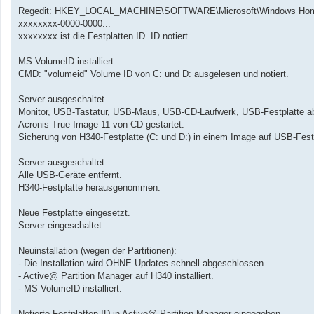
Regedit: HKEY_LOCAL_MACHINE\SOFTWARE\Microsoft\Windows Home 
xxxxxxxx-0000-0000...
xxxxxxxx ist die Festplatten ID. ID notiert.
MS VolumeID installiert.
CMD: "volumeid" Volume ID von C: und D: ausgelesen und notiert.
Server ausgeschaltet.
Monitor, USB-Tastatur, USB-Maus, USB-CD-Laufwerk, USB-Festplatte a
Acronis True Image 11 von CD gestartet.
Sicherung von H340-Festplatte (C: und D:) in einem Image auf USB-Festp
Server ausgeschaltet.
Alle USB-Geräte entfernt.
H340-Festplatte herausgenommen.
Neue Festplatte eingesetzt.
Server eingeschaltet.
Neuinstallation (wegen der Partitionen):
- Die Installation wird OHNE Updates schnell abgeschlossen.
- Active@ Partition Manager auf H340 installiert.
- MS VolumeID installiert.
Notierte Festplatten ID in Active@ Partition Manager eingegeben.