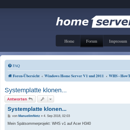
Home
Forum
Impressum
FAQ
Foren-Übersicht
Windows Home Server V1 und 2011
WHS - HowTo
Systemplatte klonen...
Antworten
Systemplatte klonen...
B
von
ManuelimNetz
»
4. Sep 2018, 02:03
e
i
Mein Spätsommerprojekt: WHS v1 auf Acer H340
t
r