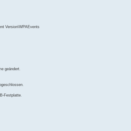
nt Version\WPAEvents
e geändert.
bgeschlossen.
B-Festplatte.