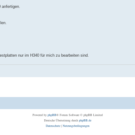
 anfertigen.
len.
estplatten nur im H340 für mich zu bearbeiten sind.
Powered by
phpBB
® Forum Software © phpBB Limited
Deutsche Übersetzung durch
phpBB.de
Datenschutz
|
Nutzungsbedingungen