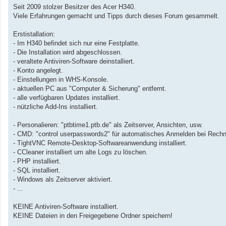
a
Seit 2009 stolzer Besitzer des Acer H340.
g
Viele Erfahrungen gemacht und Tipps durch dieses Forum gesammelt.
Erstistallation:
- Im H340 befindet sich nur eine Festplatte.
- Die Installation wird abgeschlossen.
- veraltete Antiviren-Software deinstalliert.
- Konto angelegt.
- Einstellungen in WHS-Konsole.
- aktuellen PC aus "Computer & Sicherung" entfernt.
- alle verfügbaren Updates installiert.
- nützliche Add-Ins installiert.
- Personalieren: "ptbtime1.ptb.de" als Zeitserver, Ansichten, usw.
- CMD: "control userpasswords2" für automatisches Anmelden bei Rechn
- TightVNC Remote-Desktop-Softwareanwendung installiert.
- CCleaner installiert um alte Logs zu löschen.
- PHP installiert.
- SQL installiert.
- Windows als Zeitserver aktiviert.
- ...
KEINE Antiviren-Software installiert.
KEINE Dateien in den Freigegebene Ordner speichern!