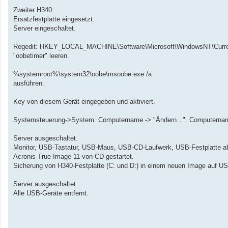
Zweiter H340:
Ersatzfestplatte eingesetzt.
Server eingeschaltet.
Regedit: HKEY_LOCAL_MACHINE\Software\Microsoft\WindowsNT\Curre
"oobetimer" leeren.
%systemroot%\system32\oobe\msoobe.exe /a
ausführen.
Key von diesem Gerät eingegeben und aktiviert.
Systemsteuerung->System: Computername -> "Ändern...". Computernam
Server ausgeschaltet.
Monitor, USB-Tastatur, USB-Maus, USB-CD-Laufwerk, USB-Festplatte a
Acronis True Image 11 von CD gestartet.
Sicherung von H340-Festplatte (C: und D:) in einem neuen Image auf US
Server ausgeschaltet.
Alle USB-Geräte entfernt.