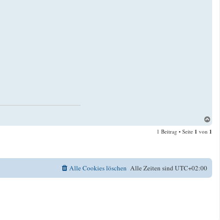
N
a
1 Beitrag • Seite
1
von
1
c
h
o
b
e
Alle Cookies löschen
Alle Zeiten sind
UTC+02:00
n