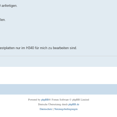
 anfertigen.
len.
estplatten nur im H340 für mich zu bearbeiten sind.
Powered by
phpBB
® Forum Software © phpBB Limited
Deutsche Übersetzung durch
phpBB.de
Datenschutz
|
Nutzungsbedingungen