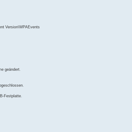
nt Version\WPAEvents
e geändert.
bgeschlossen.
B-Festplatte.