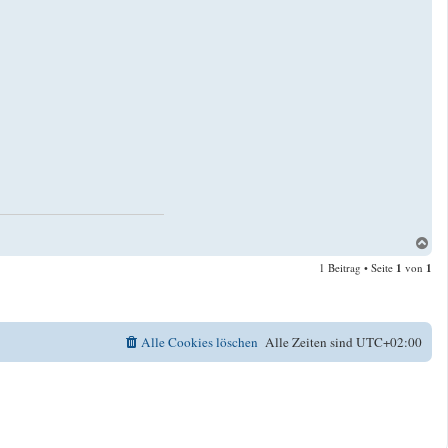
N
a
1 Beitrag • Seite
1
von
1
c
h
o
b
e
Alle Cookies löschen
Alle Zeiten sind
UTC+02:00
n