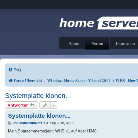
Home
Forum
Impressum
FAQ
Foren-Übersicht
Windows Home Server V1 und 2011
WHS - HowTo
Systemplatte klonen...
Antworten
Systemplatte klonen...
B
von
ManuelimNetz
»
4. Sep 2018, 02:03
e
i
Mein Spätsommerprojekt: WHS v1 auf Acer H340
t
r