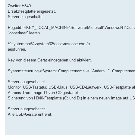
Zweiter H340:
Ersatzfestplatte eingesetzt.
Server eingeschaltet.
Regedit: HKEY_LOCAL_MACHINE\Software\Microsoft\WindowsNT\Curre
"oobetimer" leeren.
%systemroot%\system32\oobe\msoobe.exe /a
ausführen.
Key von diesem Gerät eingegeben und aktiviert.
Systemsteuerung->System: Computername -> "Ändern...". Computernam
Server ausgeschaltet.
Monitor, USB-Tastatur, USB-Maus, USB-CD-Laufwerk, USB-Festplatte a
Acronis True Image 11 von CD gestartet.
Sicherung von H340-Festplatte (C: und D:) in einem neuen Image auf US
Server ausgeschaltet.
Alle USB-Geräte entfernt.