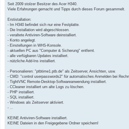
a
Seit 2009 stolzer Besitzer des Acer H340.
g
Viele Erfahrungen gemacht und Tipps durch dieses Forum gesammelt.
Erstistallation:
- Im H340 befindet sich nur eine Festplatte.
- Die Installation wird abgeschlossen.
- veraltete Antiviren-Software deinstalliert.
- Konto angelegt.
- Einstellungen in WHS-Konsole.
- aktuellen PC aus "Computer & Sicherung" entfernt.
- alle verfügbaren Updates installiert.
- nützliche Add-Ins installiert.
- Personalieren: "ptbtime1.ptb.de" als Zeitserver, Ansichten, usw.
- CMD: "control userpasswords2" für automatisches Anmelden bei Rechn
- TightVNC Remote-Desktop-Softwareanwendung installiert.
- CCleaner installiert um alte Logs zu löschen.
- PHP installiert.
- SQL installiert.
- Windows als Zeitserver aktiviert.
- ...
KEINE Antiviren-Software installiert.
KEINE Dateien in den Freigegebene Ordner speichern!