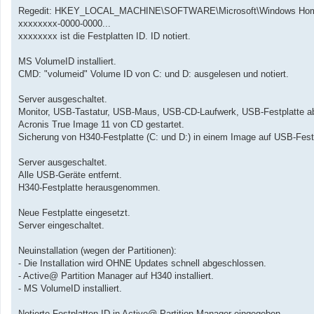
Regedit: HKEY_LOCAL_MACHINE\SOFTWARE\Microsoft\Windows Home 
xxxxxxxx-0000-0000...
xxxxxxxx ist die Festplatten ID. ID notiert.
MS VolumeID installiert.
CMD: "volumeid" Volume ID von C: und D: ausgelesen und notiert.
Server ausgeschaltet.
Monitor, USB-Tastatur, USB-Maus, USB-CD-Laufwerk, USB-Festplatte a
Acronis True Image 11 von CD gestartet.
Sicherung von H340-Festplatte (C: und D:) in einem Image auf USB-Festp
Server ausgeschaltet.
Alle USB-Geräte entfernt.
H340-Festplatte herausgenommen.
Neue Festplatte eingesetzt.
Server eingeschaltet.
Neuinstallation (wegen der Partitionen):
- Die Installation wird OHNE Updates schnell abgeschlossen.
- Active@ Partition Manager auf H340 installiert.
- MS VolumeID installiert.
Notierte Festplatten ID in Active@ Partition Manager eingegeben.