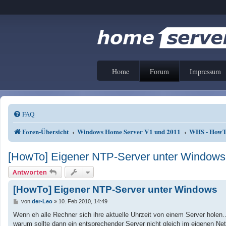
Home
Forum
Impressum
FAQ
Foren-Übersicht
Windows Home Server V1 und 2011
WHS - HowTo
[HowTo] Eigener NTP-Server unter Windows
Antworten
[HowTo] Eigener NTP-Server unter Windows
B
von
der-Leo
»
10. Feb 2010, 14:49
e
i
Wenn eh alle Rechner sich ihre aktuelle Uhrzeit von einem Server holen..
t
warum sollte dann ein entsprechender Server nicht gleich im eigenen Ne
r