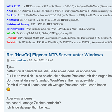
g
WHS R.I.P.
:
1x HP Datavault x312 - (3xPlatten a 500GB) mit OpenMediaVault (Datenvera
NAS
:
1x HP DataVault x312 (3xPlatten a 500GB) mit OpenMediaVault (Datensicherung/B
BackUp
:
2x HP MediaVault Pro mv5020/5120 (je 2xPlatten a 1TB) Raid1/Zusammenschlus
Netzwerk
:
2x HP Envy6, 2x HP Mini 300, 2x HP Elitepad900
Notstromsicherung
:
HP USV750, HP USV1500
Betriebsysteme
:
WinVista,Win8.1Pro,Win10Pro,Linux Mint17LTS,Android
WLAN
: 2x GalaxyTab2 10.1, GalaxyS7Edge, GalaxyS8
Drucker
:
HP Officejet 5610, HP Laserdrucker CM1312NFI, HP Photosmart 475, Brother
Zubehör
:
3x IP Webcam, PS3Slim, PS4Slim, 2x PSP/PSVita und PSPGo, Wetterstation WS
Re: [HowTo] Eigener NTP-Server unter Windows
B
von
der-Leo
»
26. Sep 2011, 12:48
e
i
Tja...
t
hättest du dir einfach mal die Seite etwas genauer angesehen.
r
a
Für Leute wie dich - also solche die schwere Probleme mit den Augen h
g
Dort kannst du zwei Standard WordPress Themes auswählen.
Damit dürftest du dann deutlich weniger Probleme beim Lesen haben.
Aber was anderes...
wo hast du orange Zeichen entdeckt?
Ich finde da eigentlich keine...