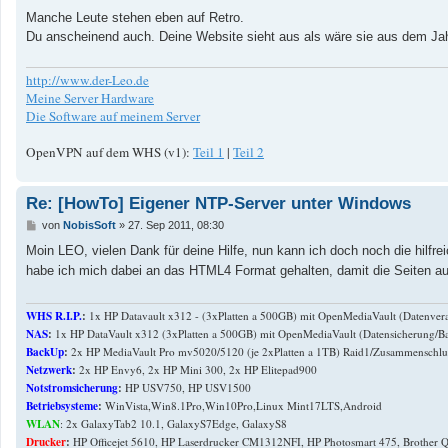
Manche Leute stehen eben auf Retro.
Du anscheinend auch. Deine Website sieht aus als wäre sie aus dem Ja
http://www.der-Leo.de
Meine Server Hardware
Die Software auf meinem Server
OpenVPN auf dem WHS (v1):
Teil 1
|
Teil 2
Re: [HowTo] Eigener NTP-Server unter Windows
B
von
NobisSoft
»
27. Sep 2011, 08:30
e
i
Moin LEO, vielen Dank für deine Hilfe, nun kann ich doch noch die hilfre
t
habe ich mich dabei an das HTML4 Format gehalten, damit die Seiten au
r
a
g
WHS R.I.P.
:
1x HP Datavault x312 - (3xPlatten a 500GB) mit OpenMediaVault (Datenvera
NAS
:
1x HP DataVault x312 (3xPlatten a 500GB) mit OpenMediaVault (Datensicherung/B
BackUp
:
2x HP MediaVault Pro mv5020/5120 (je 2xPlatten a 1TB) Raid1/Zusammenschlus
Netzwerk
:
2x HP Envy6, 2x HP Mini 300, 2x HP Elitepad900
Notstromsicherung
:
HP USV750, HP USV1500
Betriebsysteme
:
WinVista,Win8.1Pro,Win10Pro,Linux Mint17LTS,Android
WLAN
: 2x GalaxyTab2 10.1, GalaxyS7Edge, GalaxyS8
Drucker
:
HP Officejet 5610, HP Laserdrucker CM1312NFI, HP Photosmart 475, Brother