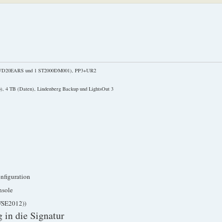
2 WD20EARS und 1 ST2000DM001), PP3+UR2
), 4 TB (Daten), Lindenberg Backup und LightsOut 3
nfiguration
nsole
WSE2012))
 in die Signatur