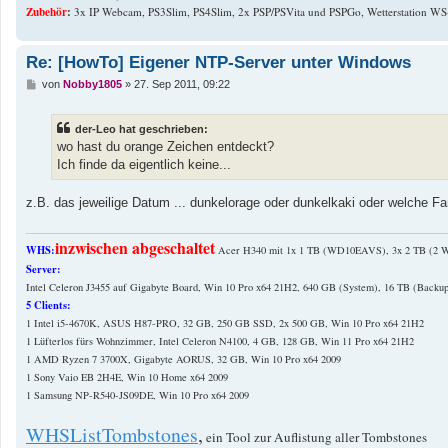
Zubehör
:
3x IP Webcam, PS3Slim, PS4Slim, 2x PSP/PSVita und PSPGo, Wetterstation WS
Re: [HowTo] Eigener NTP-Server unter Windows
B
von
Nobby1805
»
27. Sep 2011, 09:22
e
i
t
der-Leo hat geschrieben:
r
a
wo hast du orange Zeichen entdeckt?
g
Ich finde da eigentlich keine...
z.B. das jeweilige Datum ... dunkelorage oder dunkelkaki oder welche Fa
inzwischen abgeschaltet
WHS:
Acer H340 mit 1x 1 TB (WD10EAVS), 3x 2 TB (
Server:
Intel Celeron J3455 auf Gigabyte Board, Win 10 Pro x64 21H2, 640 GB (System), 16 TB (Backup
5 Clients:
1 Intel i5-4670K, ASUS H87-PRO, 32 GB, 250 GB SSD, 2x 500 GB, Win 10 Pro x64 21H2
1 Lüfterlos fürs Wohnzimmer, Intel Celeron N4100, 4 GB, 128 GB, Win 11 Pro x64 21H2
1 AMD Ryzen 7 3700X, Gigabyte AORUS, 32 GB, Win 10 Pro x64 2009
1 Sony Vaio EB 2H4E, Win 10 Home x64 2009
1 Samsung NP-R540-JS09DE, Win 10 Pro x64 2009
WHSListTombstones
,
ein Tool zur Auflistung aller Tombstones