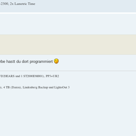
-2300, 2x Lametric Time
rbe hastt du dort programmiert
2 WD20EARS und 1 ST2000DM001), PP3+UR2
), 4 TB (Daten), Lindenberg Backup und LightsOut 3