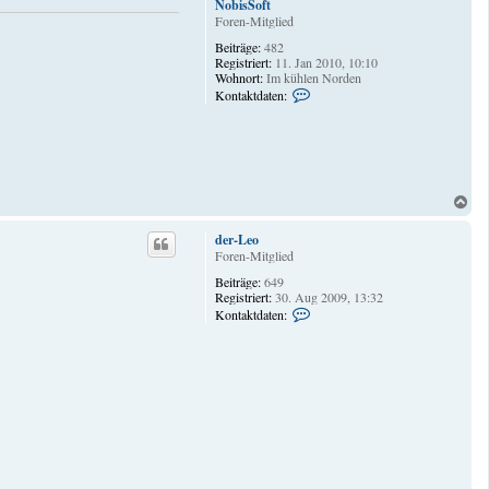
NobisSoft
Foren-Mitglied
Beiträge:
482
Registriert:
11. Jan 2010, 10:10
Wohnort:
Im kühlen Norden
K
Kontaktdaten:
o
n
t
a
k
t
d
N
a
a
t
c
der-Leo
e
h
Foren-Mitglied
n
o
v
Beiträge:
649
b
o
Registriert:
30. Aug 2009, 13:32
n
e
K
Kontaktdaten:
N
n
o
o
n
b
t
i
a
s
k
S
t
o
d
f
a
t
t
e
n