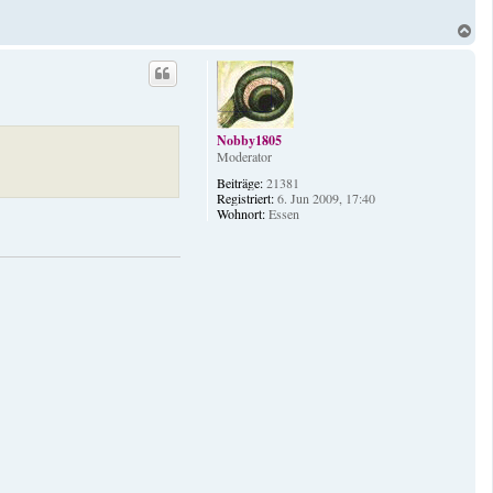
t
d
N
a
a
t
c
e
h
n
o
v
b
o
n
e
Nobby1805
N
n
Moderator
o
b
Beiträge:
21381
i
Registriert:
6. Jun 2009, 17:40
s
Wohnort:
Essen
S
o
f
t