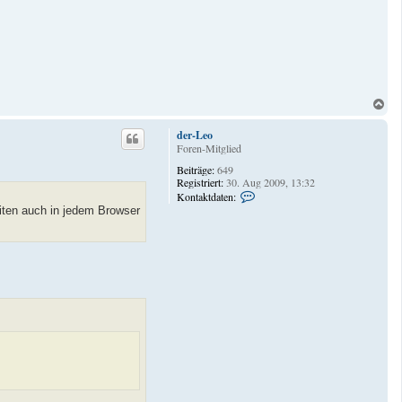
N
a
c
der-Leo
h
Foren-Mitglied
o
Beiträge:
649
b
Registriert:
30. Aug 2009, 13:32
e
K
Kontaktdaten:
n
o
eiten auch in jedem Browser
n
t
a
k
t
d
a
t
e
n
v
o
n
d
e