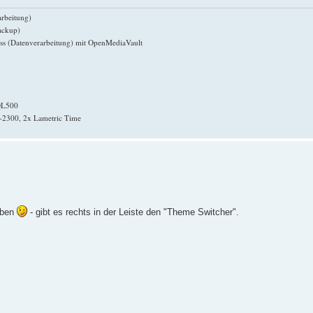
rbeitung)
ackup)
s (Datenverarbeitung) mit OpenMediaVault
 QL500
-2300, 2x Lametric Time
aben
- gibt es rechts in der Leiste den "Theme Switcher".