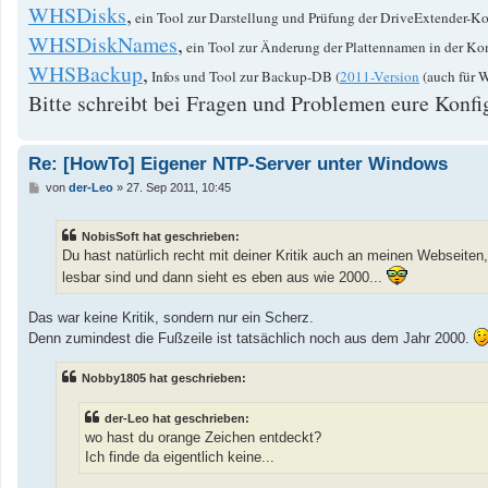
WHSDisks
,
ein Tool zur Darstellung und Prüfung der DriveExtender-Ko
WHSDiskNames
,
ein Tool zur Änderung der Plattennamen in der Ko
WHSBackup
,
Infos und Tool zur Backup-DB (
2011-Version
(auch für 
Bitte schreibt bei Fragen und Problemen eure Konfig
Re: [HowTo] Eigener NTP-Server unter Windows
B
von
der-Leo
»
27. Sep 2011, 10:45
e
i
t
NobisSoft hat geschrieben:
r
a
Du hast natürlich recht mit deiner Kritik auch an meinen Webseite
g
lesbar sind und dann sieht es eben aus wie 2000...
Das war keine Kritik, sondern nur ein Scherz.
Denn zumindest die Fußzeile ist tatsächlich noch aus dem Jahr 2000.
Nobby1805 hat geschrieben:
der-Leo hat geschrieben:
wo hast du orange Zeichen entdeckt?
Ich finde da eigentlich keine...