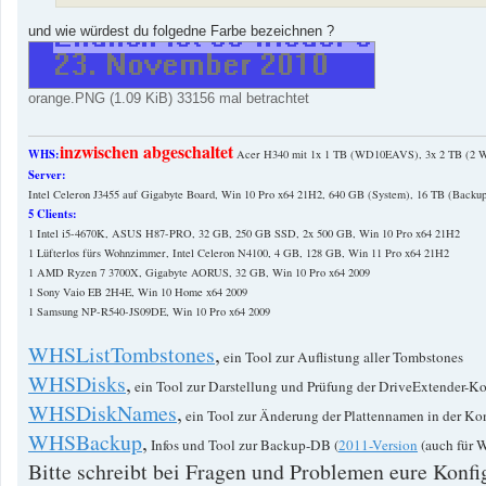
und wie würdest du folgedne Farbe bezeichnen ?
orange.PNG (1.09 KiB) 33156 mal betrachtet
inzwischen abgeschaltet
WHS:
Acer H340 mit 1x 1 TB (WD10EAVS), 3x 2 TB (
Server:
Intel Celeron J3455 auf Gigabyte Board, Win 10 Pro x64 21H2, 640 GB (System), 16 TB (Backup
5 Clients:
1 Intel i5-4670K, ASUS H87-PRO, 32 GB, 250 GB SSD, 2x 500 GB, Win 10 Pro x64 21H2
1 Lüfterlos fürs Wohnzimmer, Intel Celeron N4100, 4 GB, 128 GB, Win 11 Pro x64 21H2
1 AMD Ryzen 7 3700X, Gigabyte AORUS, 32 GB, Win 10 Pro x64 2009
1 Sony Vaio EB 2H4E, Win 10 Home x64 2009
1 Samsung NP-R540-JS09DE, Win 10 Pro x64 2009
WHSListTombstones
,
ein Tool zur Auflistung aller Tombstones
WHSDisks
,
ein Tool zur Darstellung und Prüfung der DriveExtender-Ko
WHSDiskNames
,
ein Tool zur Änderung der Plattennamen in der Ko
WHSBackup
,
Infos und Tool zur Backup-DB (
2011-Version
(auch für 
Bitte schreibt bei Fragen und Problemen eure Konfig