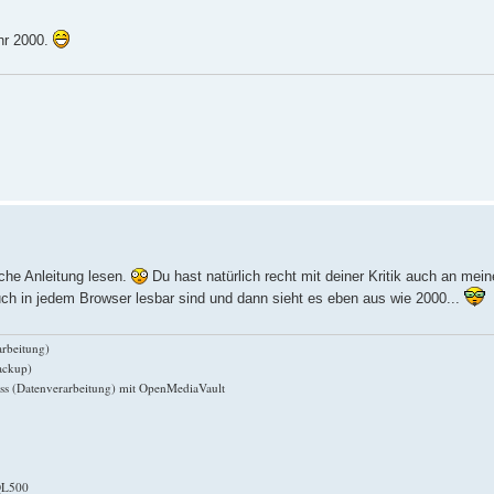
hr 2000.
iche Anleitung lesen.
Du hast natürlich recht mit deiner Kritik auch an mei
ch in jedem Browser lesbar sind und dann sieht es eben aus wie 2000...
rbeitung)
ackup)
s (Datenverarbeitung) mit OpenMediaVault
 QL500