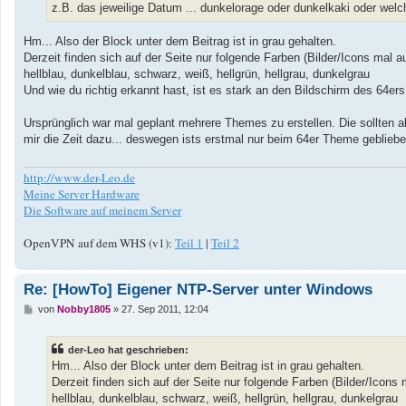
z.B. das jeweilige Datum ... dunkelorage oder dunkelkaki oder wel
Hm... Also der Block unter dem Beitrag ist in grau gehalten.
Derzeit finden sich auf der Seite nur folgende Farben (Bilder/Icons mal
hellblau, dunkelblau, schwarz, weiß, hellgrün, hellgrau, dunkelgrau
Und wie du richtig erkannt hast, ist es stark an den Bildschirm des 64
Ursprünglich war mal geplant mehrere Themes zu erstellen. Die sollten
mir die Zeit dazu... deswegen ists erstmal nur beim 64er Theme gebliebe
http://www.der-Leo.de
Meine Server Hardware
Die Software auf meinem Server
OpenVPN auf dem WHS (v1):
Teil 1
|
Teil 2
Re: [HowTo] Eigener NTP-Server unter Windows
B
von
Nobby1805
»
27. Sep 2011, 12:04
e
i
t
der-Leo hat geschrieben:
r
a
Hm... Also der Block unter dem Beitrag ist in grau gehalten.
g
Derzeit finden sich auf der Seite nur folgende Farben (Bilder/Ico
hellblau, dunkelblau, schwarz, weiß, hellgrün, hellgrau, dunkelgrau