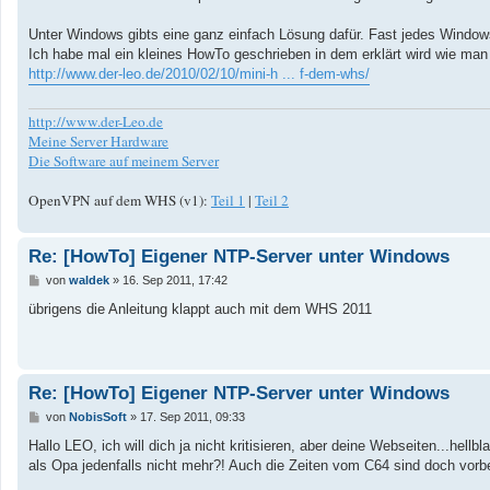
a
g
Unter Windows gibts eine ganz einfach Lösung dafür. Fast jedes Window
Ich habe mal ein kleines HowTo geschrieben in dem erklärt wird wie man 
http://www.der-leo.de/2010/02/10/mini-h ... f-dem-whs/
http://www.der-Leo.de
Meine Server Hardware
Die Software auf meinem Server
OpenVPN auf dem WHS (v1):
Teil 1
|
Teil 2
Re: [HowTo] Eigener NTP-Server unter Windows
B
von
waldek
»
16. Sep 2011, 17:42
e
i
übrigens die Anleitung klappt auch mit dem WHS 2011
t
r
a
g
Re: [HowTo] Eigener NTP-Server unter Windows
B
von
NobisSoft
»
17. Sep 2011, 09:33
e
i
Hallo LEO, ich will dich ja nicht kritisieren, aber deine Webseiten...hel
t
als Opa jedenfalls nicht mehr?! Auch die Zeiten vom C64 sind doch vorbe
r
a