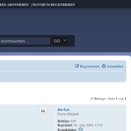
FEED ABONNIEREN
|
IM FORUM REGISTRIEREN
*
Registrieren
Anmelden
14 Beiträge • Seite
1
von
1
der-Leo
Foren-Mitglied
Beiträge:
649
Registriert:
30. Aug 2009, 13:32
K
Kontaktdaten: