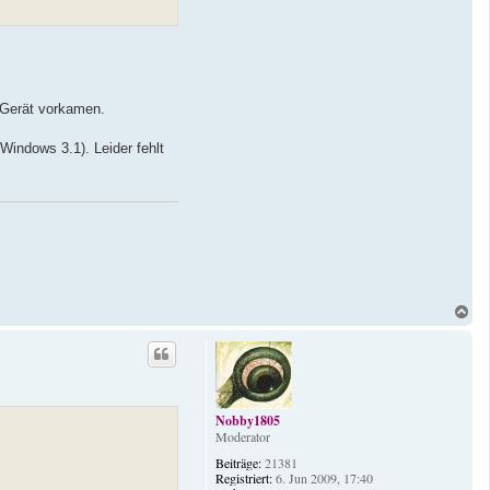
r
-
L
e
o
m Gerät vorkamen.
indows 3.1). Leider fehlt
N
a
c
h
o
b
e
Nobby1805
n
Moderator
Beiträge:
21381
Registriert:
6. Jun 2009, 17:40