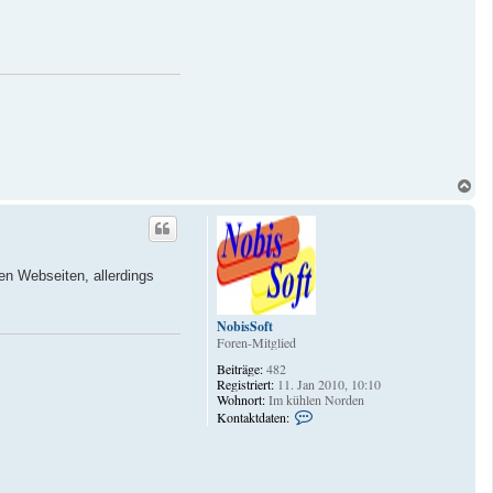
v
o
n
d
e
r
-
L
e
o
N
a
c
h
o
b
nen Webseiten, allerdings
e
n
NobisSoft
Foren-Mitglied
Beiträge:
482
Registriert:
11. Jan 2010, 10:10
Wohnort:
Im kühlen Norden
K
Kontaktdaten:
o
n
t
a
k