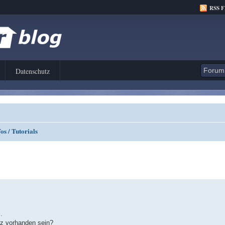
RSS 
Datenschutz
s / Tutorials
.
tz vorhanden sein?