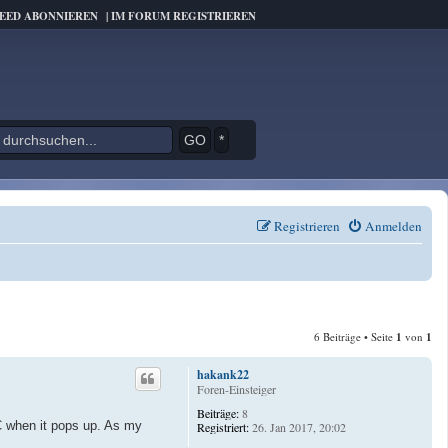
FEED ABONNIEREN
|
IM FORUM REGISTRIEREN
*
Registrieren
Anmelden
6 Beiträge • Seite
1
von
1
hakank22
Foren-Einsteiger
Beiträge:
8
PC when it pops up. As my
Registriert:
26. Jan 2017, 20:02