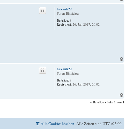
a
c
hakank22
h
Foren-Einsteiger
o
Beiträge:
8
b
Registriert:
26. Jan 2017, 20:02
e
n
N
a
c
hakank22
h
Foren-Einsteiger
o
Beiträge:
8
b
Registriert:
26. Jan 2017, 20:02
e
n
N
a
6 Beiträge • Seite
1
von
1
c
h
o
b
e
Alle Cookies löschen
Alle Zeiten sind
UTC+02:00
n