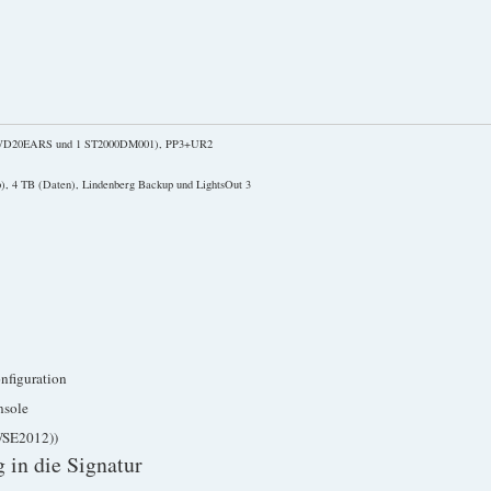
2 WD20EARS und 1 ST2000DM001), PP3+UR2
), 4 TB (Daten), Lindenberg Backup und LightsOut 3
nfiguration
nsole
WSE2012))
 in die Signatur