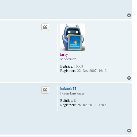
N
a
c
h
o
b
e
n
larry
Moderator
Beiträge:
10003
Registriert:
22. Dez 2007, 16:13
N
a
c
hakank22
h
Foren-Einsteiger
o
Beiträge:
8
b
Registriert:
26. Jan 2017, 20:02
e
n
N
a