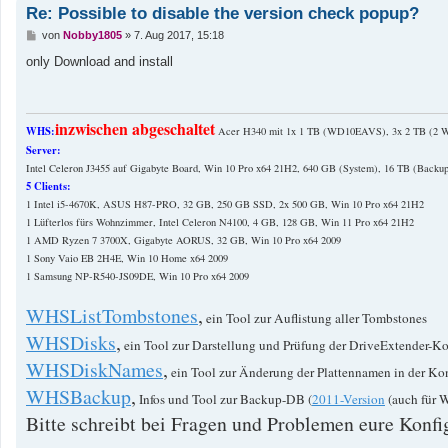
Re: Possible to disable the version check popup?
B
von
Nobby1805
»
7. Aug 2017, 15:18
e
i
only Download and install
t
r
a
g
inzwischen abgeschaltet
WHS:
Acer H340 mit 1x 1 TB (WD10EAVS), 3x 2 TB (
Server:
Intel Celeron J3455 auf Gigabyte Board, Win 10 Pro x64 21H2, 640 GB (System), 16 TB (Backup
5 Clients:
1 Intel i5-4670K, ASUS H87-PRO, 32 GB, 250 GB SSD, 2x 500 GB, Win 10 Pro x64 21H2
1 Lüfterlos fürs Wohnzimmer, Intel Celeron N4100, 4 GB, 128 GB, Win 11 Pro x64 21H2
1 AMD Ryzen 7 3700X, Gigabyte AORUS, 32 GB, Win 10 Pro x64 2009
1 Sony Vaio EB 2H4E, Win 10 Home x64 2009
1 Samsung NP-R540-JS09DE, Win 10 Pro x64 2009
WHSListTombstones
,
ein Tool zur Auflistung aller Tombstones
WHSDisks
,
ein Tool zur Darstellung und Prüfung der DriveExtender-Ko
WHSDiskNames
,
ein Tool zur Änderung der Plattennamen in der Ko
WHSBackup
,
Infos und Tool zur Backup-DB (
2011-Version
(auch für 
Bitte schreibt bei Fragen und Problemen eure Konfig