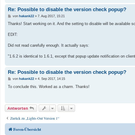
Re: Possible to disable the version check popup?
B
von
hakank22
»
7. Aug 2017, 15:21
e
i
Thanks! Start working on it. And the setting to disable will be available
t
r
a
EDIT:
g
Did not read carefully enough. It actually says:
"1.6.2 is identical to 1.6.1, except that popup update notification on cl
Re: Possible to disable the version check popup?
B
von
hakank22
»
4. Sep 2017, 14:15
e
i
To conclude this. Worked as a charm. Thanks!
t
r
a
g
Antworten
Zurück zu „Lights-Out Version 1“
Foren-Übersicht