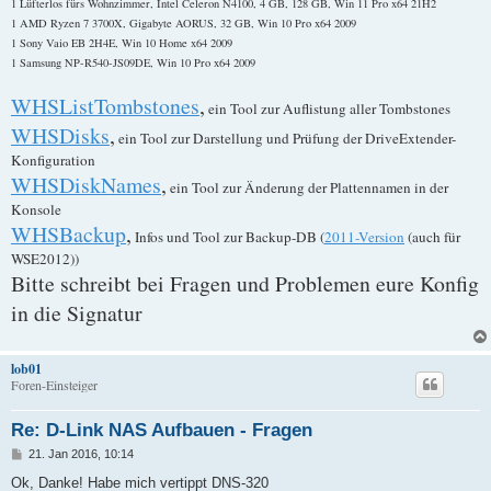
1 Lüfterlos fürs Wohnzimmer, Intel Celeron N4100, 4 GB, 128 GB, Win 11 Pro x64 21H2
1 AMD Ryzen 7 3700X, Gigabyte AORUS, 32 GB, Win 10 Pro x64 2009
1 Sony Vaio EB 2H4E, Win 10 Home x64 2009
1 Samsung NP-R540-JS09DE, Win 10 Pro x64 2009
WHSListTombstones
,
ein Tool zur Auflistung aller Tombstones
WHSDisks
,
ein Tool zur Darstellung und Prüfung der DriveExtender-
Konfiguration
WHSDiskNames
,
ein Tool zur Änderung der Plattennamen in der
Konsole
WHSBackup
,
Infos und Tool zur Backup-DB (
2011-Version
(auch für
WSE2012))
Bitte schreibt bei Fragen und Problemen eure Konfig
in die Signatur
lob01
Foren-Einsteiger
Re: D-Link NAS Aufbauen - Fragen
B
21. Jan 2016, 10:14
e
i
Ok, Danke! Habe mich vertippt DNS-320