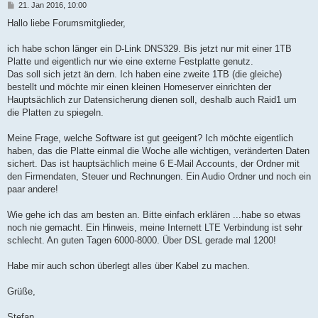
B
21. Jan 2016, 10:00
e
i
Hallo liebe Forumsmitglieder,
t
r
a
ich habe schon länger ein D-Link DNS329. Bis jetzt nur mit einer 1TB
g
Platte und eigentlich nur wie eine externe Festplatte genutz.
Das soll sich jetzt än dern. Ich haben eine zweite 1TB (die gleiche)
bestellt und möchte mir einen kleinen Homeserver einrichten der
Hauptsächlich zur Datensicherung dienen soll, deshalb auch Raid1 um
die Platten zu spiegeln.
Meine Frage, welche Software ist gut geeigent? Ich möchte eigentlich
haben, das die Platte einmal die Woche alle wichtigen, veränderten Daten
sichert. Das ist hauptsächlich meine 6 E-Mail Accounts, der Ordner mit
den Firmendaten, Steuer und Rechnungen. Ein Audio Ordner und noch ein
paar andere!
Wie gehe ich das am besten an. Bitte einfach erklären ...habe so etwas
noch nie gemacht. Ein Hinweis, meine Internett LTE Verbindung ist sehr
schlecht. An guten Tagen 6000-8000. Über DSL gerade mal 1200!
Habe mir auch schon überlegt alles über Kabel zu machen.
Grüße,
Stefan