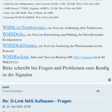
1 Lüfterlos fürs Wohnzimmer, Intel Celeron N4100, 4 GB, 128 GB, Win 11 Pro x64 21H2
1 AMD Ryzen 7 3700X, Gigabyte AORUS, 32 GB, Win 10 Pro x64 2009
1 Sony Vaio EB 2H4E, Win 10 Home x64 2009
1 Samsung NP-R540-JS09DE, Win 10 Pro x64 2009
WHSListTombstones
,
ein Tool zur Auflistung aller Tombstones
WHSDisks
,
ein Tool zur Darstellung und Prüfung der DriveExtender-
Konfiguration
WHSDiskNames
,
ein Tool zur Änderung der Plattennamen in der
Konsole
WHSBackup
,
Infos und Tool zur Backup-DB (
2011-Version
(auch für
WSE2012))
Bitte schreibt bei Fragen und Problemen eure Konfig
in die Signatur
lob01
Foren-Einsteiger
Re: D-Link NAS Aufbauen - Fragen
B
21. Jan 2016, 10:29
e