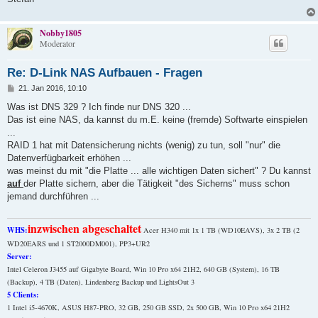
Nobby1805
Moderator
Re: D-Link NAS Aufbauen - Fragen
B
21. Jan 2016, 10:10
e
i
Was ist DNS 329 ? Ich finde nur DNS 320 ...
t
Das ist eine NAS, da kannst du m.E. keine (fremde) Softwarte einspielen
r
a
...
g
RAID 1 hat mit Datensicherung nichts (wenig) zu tun, soll "nur" die
Datenverfügbarkeit erhöhen ...
was meinst du mit "die Platte ... alle wichtigen Daten sichert" ? Du kannst
auf
der Platte sichern, aber die Tätigkeit "des Sicherns" muss schon
jemand durchführen ...
inzwischen abgeschaltet
WHS:
Acer H340 mit 1x 1 TB (WD10EAVS), 3x 2 TB (2
WD20EARS und 1 ST2000DM001), PP3+UR2
Server:
Intel Celeron J3455 auf Gigabyte Board, Win 10 Pro x64 21H2, 640 GB (System), 16 TB
(Backup), 4 TB (Daten), Lindenberg Backup und LightsOut 3
5 Clients:
1 Intel i5-4670K, ASUS H87-PRO, 32 GB, 250 GB SSD, 2x 500 GB, Win 10 Pro x64 21H2