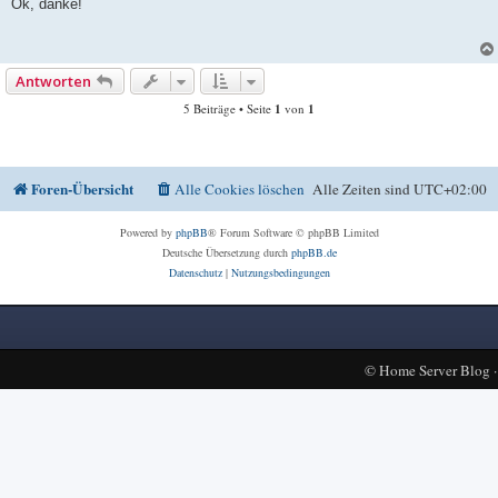
i
Ok, danke!
t
r
a
g
Antworten
5 Beiträge • Seite
1
von
1
Foren-Übersicht
Alle Cookies löschen
Alle Zeiten sind
UTC+02:00
Powered by
phpBB
® Forum Software © phpBB Limited
Deutsche Übersetzung durch
phpBB.de
Datenschutz
|
Nutzungsbedingungen
©
Home Server Blog