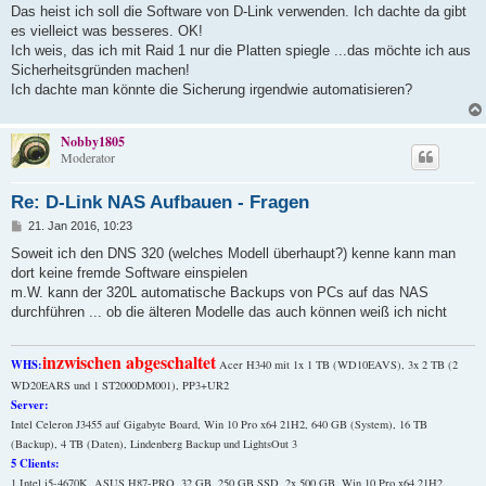
t
Das heist ich soll die Software von D-Link verwenden. Ich dachte da gibt
r
a
es vielleict was besseres. OK!
g
Ich weis, das ich mit Raid 1 nur die Platten spiegle ...das möchte ich aus
Sicherheitsgründen machen!
Ich dachte man könnte die Sicherung irgendwie automatisieren?
Nobby1805
Moderator
Re: D-Link NAS Aufbauen - Fragen
B
21. Jan 2016, 10:23
e
i
Soweit ich den DNS 320 (welches Modell überhaupt?) kenne kann man
t
dort keine fremde Software einspielen
r
a
m.W. kann der 320L automatische Backups von PCs auf das NAS
g
durchführen ... ob die älteren Modelle das auch können weiß ich nicht
inzwischen abgeschaltet
WHS:
Acer H340 mit 1x 1 TB (WD10EAVS), 3x 2 TB (2
WD20EARS und 1 ST2000DM001), PP3+UR2
Server:
Intel Celeron J3455 auf Gigabyte Board, Win 10 Pro x64 21H2, 640 GB (System), 16 TB
(Backup), 4 TB (Daten), Lindenberg Backup und LightsOut 3
5 Clients:
1 Intel i5-4670K, ASUS H87-PRO, 32 GB, 250 GB SSD, 2x 500 GB, Win 10 Pro x64 21H2