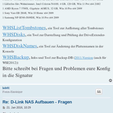
1 Lüfterlos fürs Wohnzimmer, Intel Celeron N4100, 4 GB, 128 GB, Win 11 Pro x64 21H2
1 AMD Ryzen 7 3700X, Gigabyte AORUS, 32 GB, Win 10 Pro x64 2009
1 Sony Vaio EB 2H4E, Win 10 Home x64 2009
1 Samsung NP-R540-JS09DE, Win 10 Pro x64 2009
WHSListTombstones
,
ein Tool zur Auflistung aller Tombstones
WHSDisks
,
ein Tool zur Darstellung und Prüfung der DriveExtender-
Konfiguration
WHSDiskNames
,
ein Tool zur Änderung der Plattennamen in der
Konsole
WHSBackup
,
Infos und Tool zur Backup-DB (
2011-Version
(auch für
WSE2012))
Bitte schreibt bei Fragen und Problemen eure Konfig
in die Signatur
lob01
Foren-Einsteiger
Re: D-Link NAS Aufbauen - Fragen
B
21. Jan 2016, 10:29
e