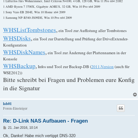
1 Lüfterlos fürs Wohnzimmer, Intel Celeron N4100, 4 GB, 128 GB, Win 11 Pro x64 21H2
1 AMD Ryzen 7 3700X, Gigabyte AORUS, 32 GB, Win 10 Pro x64 2009
1 Sony Vaio EB 2H4E, Win 10 Home x64 2009
1 Samsung NP-R540-JS09DE, Win 10 Pro x64 2009
WHSListTombstones
,
ein Tool zur Auflistung aller Tombstones
WHSDisks
,
ein Tool zur Darstellung und Prüfung der DriveExtender-
Konfiguration
WHSDiskNames
,
ein Tool zur Änderung der Plattennamen in der
Konsole
WHSBackup
,
Infos und Tool zur Backup-DB (
2011-Version
(auch für
WSE2012))
Bitte schreibt bei Fragen und Problemen eure Konfig
in die Signatur
lob01
Foren-Einsteiger
Re: D-Link NAS Aufbauen - Fragen
B
21. Jan 2016, 10:14
e
i
Ok, Danke! Habe mich vertippt DNS-320