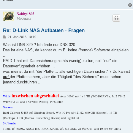
Nobby1805
Moderator
Re: D-Link NAS Aufbauen - Fragen
B
21. Jan 2016, 10:10
e
i
Was ist DNS 329 ? Ich finde nur DNS 320 ...
t
Das ist eine NAS, da kannst du m.E. keine (fremde) Softwarte einspielen
r
a
...
g
RAID 1 hat mit Datensicherung nichts (wenig) zu tun, soll "nur" die
Datenverfügbarkeit erhöhen ...
was meinst du mit "die Platte ... alle wichtigen Daten sichert" ? Du kannst
auf
der Platte sichern, aber die Tätigkeit "des Sicherns" muss schon
jemand durchführen ...
inzwischen abgeschaltet
WHS:
Acer H340 mit 1x 1 TB (WD10EAVS), 3x 2 TB (2
WD20EARS und 1 ST2000DM001), PP3+UR2
Server:
Intel Celeron J3455 auf Gigabyte Board, Win 10 Pro x64 21H2, 640 GB (System), 16 TB
(Backup), 4 TB (Daten), Lindenberg Backup und LightsOut 3
5 Clients:
1 Intel i5-4670K, ASUS H87-PRO, 32 GB, 250 GB SSD, 2x 500 GB, Win 10 Pro x64 21H2