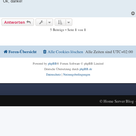
i
Ok, danke!
t
r
a
g
Antworten
5 Beiträge • Seite
1
von
1
Foren-Übersicht
Alle Cookies löschen
Alle Zeiten sind
UTC+02:00
Powered by
phpBB
® Forum Software © phpBB Limited
Deutsche Übersetzung durch
phpBB.de
Datenschutz
|
Nutzungsbedingungen
©
Home Server Blog