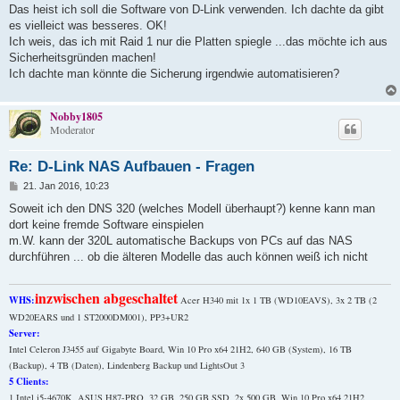
t
Das heist ich soll die Software von D-Link verwenden. Ich dachte da gibt
r
a
es vielleict was besseres. OK!
g
Ich weis, das ich mit Raid 1 nur die Platten spiegle ...das möchte ich aus
Sicherheitsgründen machen!
Ich dachte man könnte die Sicherung irgendwie automatisieren?
Nobby1805
Moderator
Re: D-Link NAS Aufbauen - Fragen
B
21. Jan 2016, 10:23
e
i
Soweit ich den DNS 320 (welches Modell überhaupt?) kenne kann man
t
dort keine fremde Software einspielen
r
a
m.W. kann der 320L automatische Backups von PCs auf das NAS
g
durchführen ... ob die älteren Modelle das auch können weiß ich nicht
inzwischen abgeschaltet
WHS:
Acer H340 mit 1x 1 TB (WD10EAVS), 3x 2 TB (2
WD20EARS und 1 ST2000DM001), PP3+UR2
Server:
Intel Celeron J3455 auf Gigabyte Board, Win 10 Pro x64 21H2, 640 GB (System), 16 TB
(Backup), 4 TB (Daten), Lindenberg Backup und LightsOut 3
5 Clients:
1 Intel i5-4670K, ASUS H87-PRO, 32 GB, 250 GB SSD, 2x 500 GB, Win 10 Pro x64 21H2