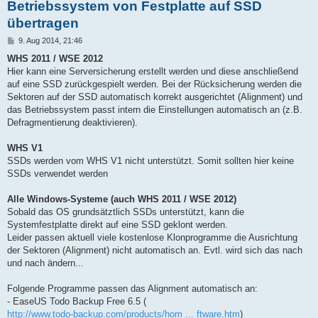
Betriebssystem von Festplatte auf SSD
übertragen
B
9. Aug 2014, 21:46
e
i
WHS 2011 / WSE 2012
t
Hier kann eine Serversicherung erstellt werden und diese anschließend
r
a
auf eine SSD zurückgespielt werden. Bei der Rücksicherung werden die
g
Sektoren auf der SSD automatisch korrekt ausgerichtet (Alignment) und
das Betriebssystem passt intern die Einstellungen automatisch an (z.B.
Defragmentierung deaktivieren).
WHS V1
SSDs werden vom WHS V1 nicht unterstützt. Somit sollten hier keine
SSDs verwendet werden
Alle Windows-Systeme (auch WHS 2011 / WSE 2012)
Sobald das OS grundsätztlich SSDs unterstützt, kann die
Systemfestplatte direkt auf eine SSD geklont werden.
Leider passen aktuell viele kostenlose Klonprogramme die Ausrichtung
der Sektoren (Alignment) nicht automatisch an. Evtl. wird sich das nach
und nach ändern...
Folgende Programme passen das Alignment automatisch an:
- EaseUS Todo Backup Free 6.5 (
http://www.todo-backup.com/products/hom ... ftware.htm
)