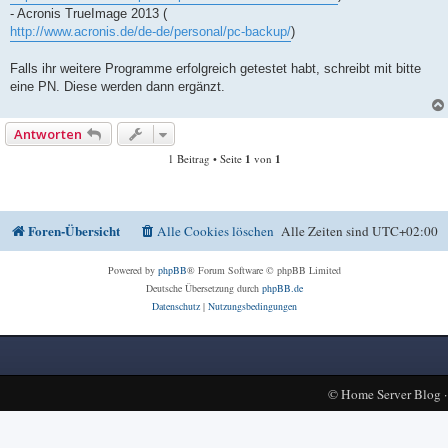
- Acronis TrueImage 2013 (
http://www.acronis.de/de-de/personal/pc-backup/
)
Falls ihr weitere Programme erfolgreich getestet habt, schreibt mit bitte
eine PN. Diese werden dann ergänzt.
Antworten
1 Beitrag • Seite
1
von
1
Foren-Übersicht
Alle Cookies löschen
Alle Zeiten sind
UTC+02:00
Powered by
phpBB
® Forum Software © phpBB Limited
Deutsche Übersetzung durch
phpBB.de
Datenschutz
|
Nutzungsbedingungen
©
Home Server Blog