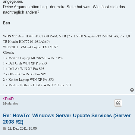
angegeben.
Deine Argumentation bzgl. der extra Seite hat was. Wie lässt sich das
nachträglich ändern?
Bert
WHS V1:
Acer H340 PP3, 2 GB RAM, 5 TB (2 x 1,5 TB Seagate ST31500341AS, 2 x 1,0
TB Hitachi HDT721010SLA360)
WHS 2011: VM auf Fujitsu TX 150 S7
Clients:
1 x Medion Laptop MD 96970 WIN 7 Pro
1 x Dell Uralt WIN XP Pro SP3
1 x Dell Alt WIN XP Pro SP3
2 x Office PC WIN XP Pro SP3
2 x Kinder Laptop WIN XP Pro SP3
1 x Medion Netbook E1312 WIN XP Home SP3
sTunTe
Moderator
Re: HowTo: Windows Server Update Services (Server
2008 R2)
B
11. Dez 2011, 18:00
e