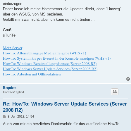
einbezogen.
Daher lasse ich meine Homeserver die Updates direkt, ohne "Umweg"
über den WSUS, von MS beziehen.
Gefällt mir zwar nicht, aber ich kann es nicht ändern...
Gruß
sTunTe
Mein Server
HowTo: Altersabhängige Medienfreigabe (WHS v1)
HowTo: Systeminfos per Everest in der Konsole anzeigen (WHS v1)
HowTo: Windows-Bereitstellungsdienste (Server 2008 R2)
HowTo: Windows Server Update Services (Server 2008 R2)
HowTo: Arbeiten mit Offlinedateien
Requiem
Foren-Mitglied
Re: HowTo: Windows Server Update Services (Server
2008 R2)
B
9. Jun 2012, 14:54
e
i
Auch von mir ein herzliches Dankeschön für das ausführliche HowTo.
t
r