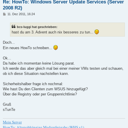
Re: HowTo: Windows Server Update Services (Server
2008 R2)
B
11. Dez 2011, 16:24
e
i
t
bcs-luggi hat geschrieben:
r
a
hast du am 3. Advent auch nix besseres zu tun...
g
Doch...
Ein neues HowTo schreiben...
Ok...
Da habe ich momentan keine Lösung parat.
Ich werde das aber gleich mal bei einer meiner VMs testen und schauen,
ob ich diese Situation nachstellen kann.
Sicherheitshalber frage ich nochmal:
Wie hast Du den Clienten zum WSUS hinzugefügt?
Über die Registry oder per Gruppenrichtlinie?
Gruß
sTunTe
Mein Server
HowTo: Altersabhängige Medienfreigabe (WHS v1)