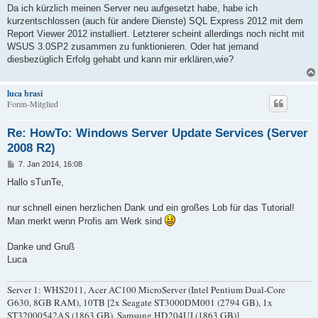
a
Da ich kürzlich meinen Server neu aufgesetzt habe, habe ich
g
kurzentschlossen (auch für andere Dienste) SQL Express 2012 mit dem
Report Viewer 2012 installiert. Letzterer scheint allerdings noch nicht mit
WSUS 3.0SP2 zusammen zu funktionieren. Oder hat jemand
diesbezüglich Erfolg gehabt und kann mir erklären,wie?
luca brasi
Foren-Mitglied
Re: HowTo: Windows Server Update Services (Server
2008 R2)
B
7. Jan 2014, 16:08
e
i
Hallo sTunTe,
t
r
a
nur schnell einen herzlichen Dank und ein großes Lob für das Tutorial!
g
Man merkt wenn Profis am Werk sind
Danke und Gruß
Luca
Server 1: WHS2011, Acer AC100 MicroServer (Intel Pentium Dual-Core
G630, 8GB RAM), 10TB [2x Seagate ST3000DM001 (2794 GB), 1x
ST32000542AS (1863 GB), Samsung HD204UI (1863 GB)]