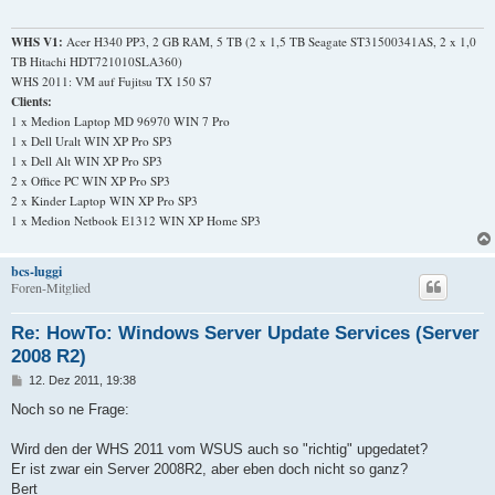
WHS V1:
Acer H340 PP3, 2 GB RAM, 5 TB (2 x 1,5 TB Seagate ST31500341AS, 2 x 1,0
TB Hitachi HDT721010SLA360)
WHS 2011: VM auf Fujitsu TX 150 S7
Clients:
1 x Medion Laptop MD 96970 WIN 7 Pro
1 x Dell Uralt WIN XP Pro SP3
1 x Dell Alt WIN XP Pro SP3
2 x Office PC WIN XP Pro SP3
2 x Kinder Laptop WIN XP Pro SP3
1 x Medion Netbook E1312 WIN XP Home SP3
bcs-luggi
Foren-Mitglied
Re: HowTo: Windows Server Update Services (Server
2008 R2)
B
12. Dez 2011, 19:38
e
i
Noch so ne Frage:
t
r
a
Wird den der WHS 2011 vom WSUS auch so "richtig" upgedatet?
g
Er ist zwar ein Server 2008R2, aber eben doch nicht so ganz?
Bert