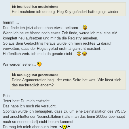
i
t
bcs-luggi hat geschrieben:
r
a
Erst nachdem ich den o.g. Reg-Key geändert hatte gings wieder.
g
hmmm....
Das finde ich jetzt aber schon etwas seltsam...
Wenn ich heute Abend noch etwas Zeit finde, werde ich mal eine VM
komplett neu aufsetzen und mir da die Registry ansehen.
So aus dem Gedächtnis heraus würde ich mein rechtes Ei darauf
verwetten, dass der Registrypfad erstmal garnicht existiert....
Hoffentlich vertu ich mich da gerade nicht...
Wir werden sehen...
bcs-luggi hat geschrieben:
Deine Argumentation bzgl. der extra Seite hat was. Wie lässt sich
das nachträglich ändern?
Puh....
Jetzt hast Du mich erwischt.
Das habe ich noch nie versucht.
Spontan würde ich behaupten, dass Du um eine Deinstallation des WSUS
und anschließender Neuinstallation (falls man das beim 2008er überhaupt
noch so nennen darf) nicht herum kommst.
Da mag ich mich aber auch irren.