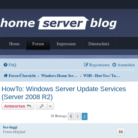
Home
Forum
Impressum
Datenschutz
FAQ
Registrieren
Anmelden
Foren-Übersicht
Windows Home Server V1 und 2011
WHS - HowTos / Tutorials
HowTo: Windows Server Update Services
(Server 2008 R2)
Antworten
28 Beiträge
1
2
Vorherige
bcs-luggi
Foren-Mitglied