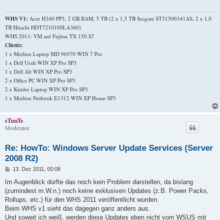
WHS V1:
Acer H340 PP3, 2 GB RAM, 5 TB (2 x 1,5 TB Seagate ST31500341AS, 2 x 1,0
TB Hitachi HDT721010SLA360)
WHS 2011: VM auf Fujitsu TX 150 S7
Clients:
1 x Medion Laptop MD 96970 WIN 7 Pro
1 x Dell Uralt WIN XP Pro SP3
1 x Dell Alt WIN XP Pro SP3
2 x Office PC WIN XP Pro SP3
2 x Kinder Laptop WIN XP Pro SP3
1 x Medion Netbook E1312 WIN XP Home SP3
sTunTe
Moderator
Re: HowTo: Windows Server Update Services (Server
2008 R2)
B
13. Dez 2011, 00:08
e
i
Im Augenblick dürfte das noch kein Problem darstellen, da bislang
t
(zumindest m.W.n.) noch keine exklusiven Updates (z.B. Power Packs,
r
a
Rollups, etc.) für den WHS 2011 veröffentlicht wurden.
g
Beim WHS v1 sieht das dagegen ganz anders aus.
Und soweit ich weiß, werden diese Updates eben
nicht
vom WSUS mit