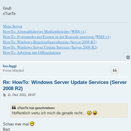
Gruß
sTunTe
Mein Server
HowTo: Altersabhängige Medienfreigabe (WHS v1)
HowTo: Systeminfos per Everest in der Konsole anzeigen (WHS v1)
HowTo: Windows-Bereitstellungsdienste (Server 2008 R2)
HowTo: Windows Server Update Services (Server 2008 R2)
HowTo: Arbeiten mit Offlinedateien
bcs-luggi
Foren-Mitglied
Re: HowTo: Windows Server Update Services (Server
2008 R2)
B
11. Dez 2011, 18:07
e
i
t
sTunTe hat geschrieben:
r
a
Hoffentlich vertu ich mich da gerade nicht...
g
Schau mer mal
Bert