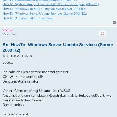
HowTo: Systeminfos per Everest in der Konsole anzeigen (WHS v1)
HowTo: Windows-Bereitstellungsdienste (Server 2008 R2)
HowTo: Windows Server Update Services (Server 2008 R2)
HowTo: Arbeiten mit Offlinedateien
sTunTe
Moderator
Re: HowTo: Windows Server Update Services (Server
2008 R2)
B
11. Dez 2011, 16:50
e
i
sooo...
t
r
a
Ich habe das jetzt gerade nochmal getestet.
g
OS: Win7 Professional x64
Benutzer: Administrator
Vorher: Client empfängt Updates über WSUS
Anschließend den kompletten Registrykey inkl. Unterkeys gelöscht, wie
hier im HowTo beschrieben.
Danach reboot.
Jetziger Zustand: