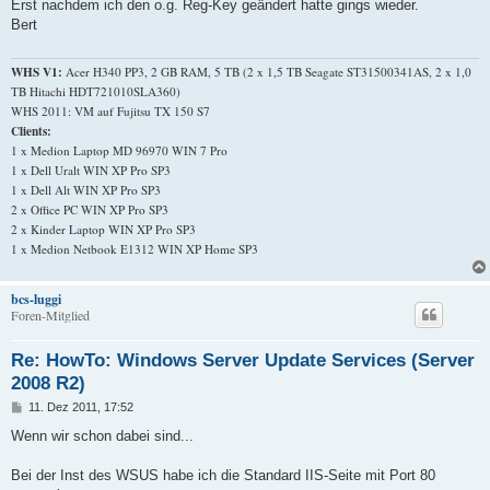
Erst nachdem ich den o.g. Reg-Key geändert hatte gings wieder.
Bert
WHS V1:
Acer H340 PP3, 2 GB RAM, 5 TB (2 x 1,5 TB Seagate ST31500341AS, 2 x 1,0
TB Hitachi HDT721010SLA360)
WHS 2011: VM auf Fujitsu TX 150 S7
Clients:
1 x Medion Laptop MD 96970 WIN 7 Pro
1 x Dell Uralt WIN XP Pro SP3
1 x Dell Alt WIN XP Pro SP3
2 x Office PC WIN XP Pro SP3
2 x Kinder Laptop WIN XP Pro SP3
1 x Medion Netbook E1312 WIN XP Home SP3
bcs-luggi
Foren-Mitglied
Re: HowTo: Windows Server Update Services (Server
2008 R2)
B
11. Dez 2011, 17:52
e
i
Wenn wir schon dabei sind...
t
r
a
Bei der Inst des WSUS habe ich die Standard IIS-Seite mit Port 80
g