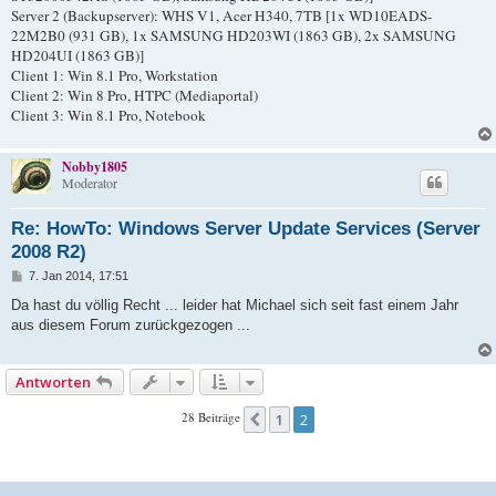
Server 2 (Backupserver): WHS V1, Acer H340, 7TB [1x WD10EADS-
22M2B0 (931 GB), 1x SAMSUNG HD203WI (1863 GB), 2x SAMSUNG
HD204UI (1863 GB)]
Client 1: Win 8.1 Pro, Workstation
Client 2: Win 8 Pro, HTPC (Mediaportal)
Client 3: Win 8.1 Pro, Notebook
Nobby1805
Moderator
Re: HowTo: Windows Server Update Services (Server
2008 R2)
B
7. Jan 2014, 17:51
e
i
Da hast du völlig Recht ... leider hat Michael sich seit fast einem Jahr
t
aus diesem Forum zurückgezogen ...
r
a
g
Antworten
28 Beiträge
1
2
Vorherige