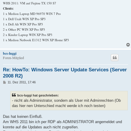
WHS 2011: VM auf Fujitsu TX 150 S7
Clients:
1 x Medion Laptop MD 96970 WIN 7 Pro
1 x Dell Uralt WIN XP Pro SP3
1 x Dell Alt WIN XP Pro SP3
2 x Office PC WIN XP Pro SP3
2 x Kinder Laptop WIN XP Pro SP3
1 x Medion Netbook E1312 WIN XP Home SP3
bcs-luggi
Foren-Mitglied
Re: HowTo: Windows Server Update Services (Server
2008 R2)
B
11. Dez 2011, 17:46
e
i
t
bcs-luggi hat geschrieben:
r
a
- nicht als Administrator, sondern als User mit Adminrechten (Ob
g
das hier nen Unterschied macht werde ich noch testen)
Das hat keinen Einfluß.
Am WHS 2011 bin ich per RDP als ADMINISTRATOR angemeldet und
konnte auf die Updates auch nicht zugreifen.