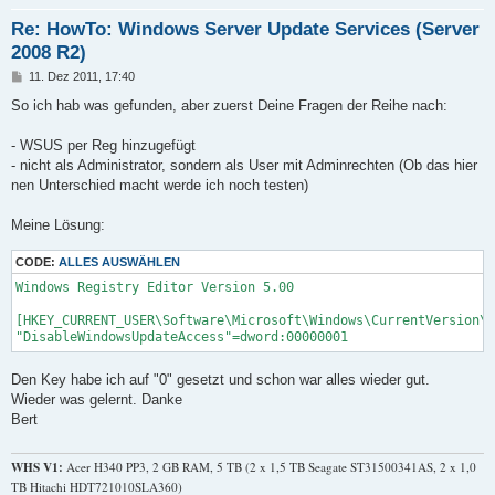
Re: HowTo: Windows Server Update Services (Server
2008 R2)
B
11. Dez 2011, 17:40
e
i
So ich hab was gefunden, aber zuerst Deine Fragen der Reihe nach:
t
r
a
- WSUS per Reg hinzugefügt
g
- nicht als Administrator, sondern als User mit Adminrechten (Ob das hier
nen Unterschied macht werde ich noch testen)
Meine Lösung:
CODE:
ALLES AUSWÄHLEN
Windows Registry Editor Version 5.00

[HKEY_CURRENT_USER\Software\Microsoft\Windows\CurrentVersion\P
Den Key habe ich auf "0" gesetzt und schon war alles wieder gut.
Wieder was gelernt. Danke
Bert
WHS V1:
Acer H340 PP3, 2 GB RAM, 5 TB (2 x 1,5 TB Seagate ST31500341AS, 2 x 1,0
TB Hitachi HDT721010SLA360)