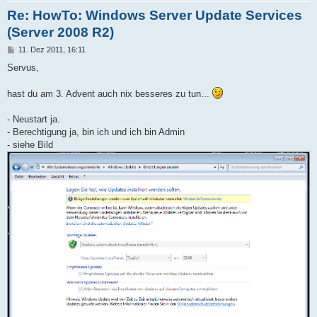
Re: HowTo: Windows Server Update Services
(Server 2008 R2)
B
11. Dez 2011, 16:11
e
i
Servus,
t
r
a
hast du am 3. Advent auch nix besseres zu tun...
g
- Neustart ja.
- Berechtigung ja, bin ich und ich bin Admin
- siehe Bild