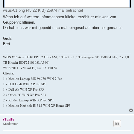
wsus-01.png (45.22 KiB) 25974 mal betrachtet
Wenn ich auf weitere Informationen klicke, erzählt er mir was von
Gruppenrichtlinien.
Da hab ich zwar mit gepedit.msc mal reingeschaut aber nix gemacht.
Gruß
Bert
WHS V1:
Acer H340 PP3, 2 GB RAM, 5 TB (2 x 1,5 TB Seagate ST31500341AS, 2 x 1,0
TB Hitachi HDT721010SLA360)
WHS 2011: VM auf Fujitsu TX 150 S7
Clients:
1 x Medion Laptop MD 96970 WIN 7 Pro
1 x Dell Uralt WIN XP Pro SP3
1 x Dell Alt WIN XP Pro SP3
2 x Office PC WIN XP Pro SP3
2 x Kinder Laptop WIN XP Pro SP3
1 x Medion Netbook E1312 WIN XP Home SP3
sTunTe
Moderator