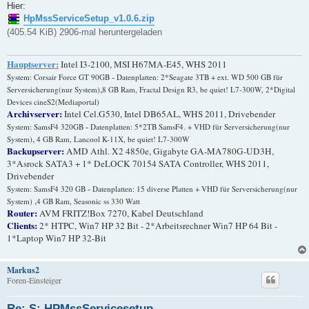
i
Hier:
t
HpMssServiceSetup_v1.0.6.zip
r
a
(405.54 KiB) 2906-mal heruntergeladen
g
Hauptserver:
Intel I3-2100, MSI H67MA-E45, WHS 2011
-
System: Corsair Force GT 90GB
Datenplatten: 2*Seagate 3TB + ext. WD 500 GB für
,
Serversicherung(nur System)
8 GB Ram, Fractal Design R3, be quiet! L7-300W, 2*Digital
Devices cineS2(Mediaportal)
Archivserver:
Intel Cel.G530, Intel DB65AL, WHS 2011, Drivebender
-
System: SamsF4 320GB
Datenplatten: 5*2TB SamsF4. + VHD für Serversicherung(nur
,
System)
4 GB Ram, Lancool K-11X, be quiet! L7-300W
Backupserver:
AMD Athl. X2 4850e, Gigabyte GA-MA780G-UD3H,
3*Asrock SATA3 + 1* DeLOCK 70154 SATA Controller, WHS 2011,
Drivebender
-
System: SamsF4 320 GB
Datenplatten: 15 diverse Platten + VHD für Serversicherung(nur
,
System)
4 GB Ram, Seasonic ss 330 Watt
Router:
AVM FRITZ!Box 7270, Kabel Deutschland
Clients:
2* HTPC, Win7 HP 32 Bit - 2*Arbeitsrechner Win7 HP 64 Bit -
1*Laptop Win7 HP 32-Bit
Markus2
Foren-Einsteiger
Re: S: HPMssServicesetup