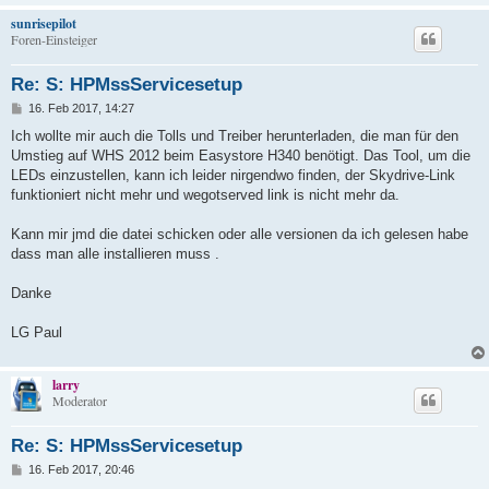
sunrisepilot
Foren-Einsteiger
Re: S: HPMssServicesetup
B
16. Feb 2017, 14:27
e
i
Ich wollte mir auch die Tolls und Treiber herunterladen, die man für den
t
Umstieg auf WHS 2012 beim Easystore H340 benötigt. Das Tool, um die
r
a
LEDs einzustellen, kann ich leider nirgendwo finden, der Skydrive-Link
g
funktioniert nicht mehr und wegotserved link is nicht mehr da.
Kann mir jmd die datei schicken oder alle versionen da ich gelesen habe
dass man alle installieren muss .
Danke
LG Paul
larry
Moderator
Re: S: HPMssServicesetup
B
16. Feb 2017, 20:46
e