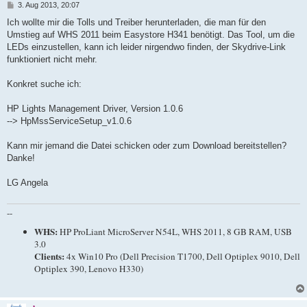
B
3. Aug 2013, 20:07
e
i
Ich wollte mir die Tolls und Treiber herunterladen, die man für den
t
Umstieg auf WHS 2011 beim Easystore H341 benötigt. Das Tool, um die
r
a
LEDs einzustellen, kann ich leider nirgendwo finden, der Skydrive-Link
g
funktioniert nicht mehr.
Konkret suche ich:
HP Lights Management Driver, Version 1.0.6
--> HpMssServiceSetup_v1.0.6
Kann mir jemand die Datei schicken oder zum Download bereitstellen?
Danke!
LG Angela
--
WHS:
HP ProLiant MicroServer N54L, WHS 2011, 8 GB RAM, USB
3.0
Clients:
4x Win10 Pro (Dell Precision T1700, Dell Optiplex 9010, Dell
Optiplex 390, Lenovo H330)