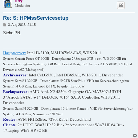
larry
Moderator
Re: S: HPMssServicesetup
B
3. Aug 2013, 21:15
e
i
Siehe PN.
t
r
a
g
Hauptserver:
Intel I3-2100, MSI H67MA-E45, WHS 2011
-
System: Corsair Force GT 90GB
Datenplatten: 2*Seagate 3TB + ext. WD 500 GB für
,
Serversicherung(nur System)
8 GB Ram, Fractal Design R3, be quiet! L7-300W, 2*Digital
Devices cineS2(Mediaportal)
Archivserver:
Intel Cel.G530, Intel DB65AL, WHS 2011, Drivebender
-
System: SamsF4 320GB
Datenplatten: 5*2TB SamsF4. + VHD für Serversicherung(nur
,
System)
4 GB Ram, Lancool K-11X, be quiet! L7-300W
Backupserver:
AMD Athl. X2 4850e, Gigabyte GA-MA780G-UD3H,
3*Asrock SATA3 + 1* DeLOCK 70154 SATA Controller, WHS 2011,
Drivebender
-
System: SamsF4 320 GB
Datenplatten: 15 diverse Platten + VHD für Serversicherung(nur
,
System)
4 GB Ram, Seasonic ss 330 Watt
Router:
AVM FRITZ!Box 7270, Kabel Deutschland
Clients:
2* HTPC, Win7 HP 32 Bit - 2*Arbeitsrechner Win7 HP 64 Bit -
1*Laptop Win7 HP 32-Bit