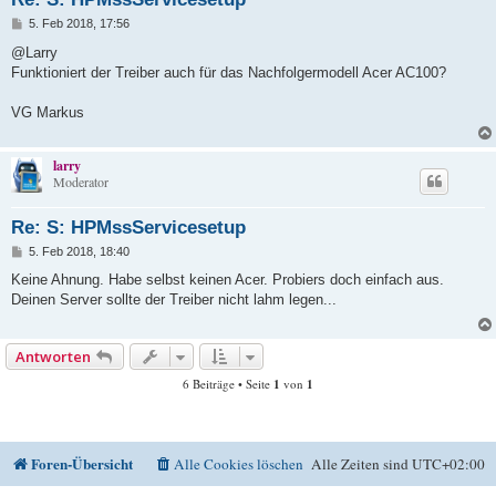
B
5. Feb 2018, 17:56
e
i
@Larry
t
Funktioniert der Treiber auch für das Nachfolgermodell Acer AC100?
r
a
g
VG Markus
larry
Moderator
Re: S: HPMssServicesetup
B
5. Feb 2018, 18:40
e
i
Keine Ahnung. Habe selbst keinen Acer. Probiers doch einfach aus.
t
Deinen Server sollte der Treiber nicht lahm legen...
r
a
g
Antworten
6 Beiträge • Seite
1
von
1
Foren-Übersicht
Alle Cookies löschen
Alle Zeiten sind
UTC+02:00