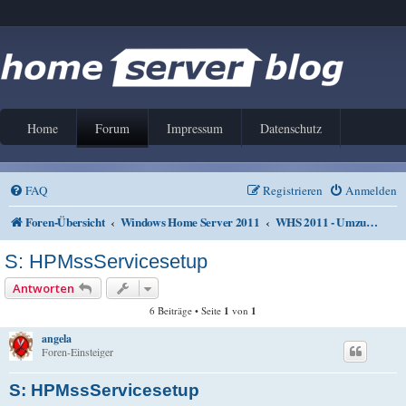
Home
Forum
Impressum
Datenschutz
FAQ
Registrieren
Anmelden
Foren-Übersicht
Windows Home Server 2011
WHS 2011 - Umzug von WHS V1
S: HPMssServicesetup
Antworten
6 Beiträge • Seite
1
von
1
angela
Foren-Einsteiger
S: HPMssServicesetup