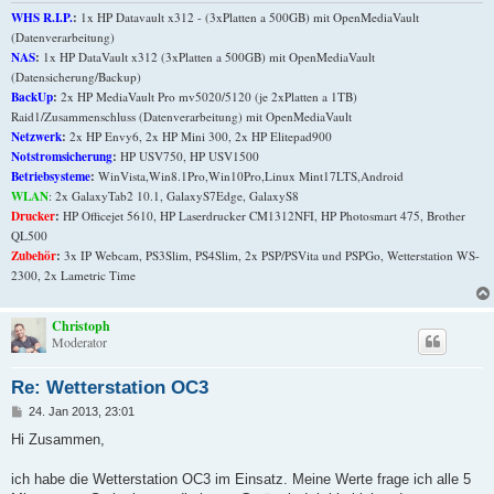
WHS R.I.P.
:
1x HP Datavault x312 - (3xPlatten a 500GB) mit OpenMediaVault
(Datenverarbeitung)
NAS
:
1x HP DataVault x312 (3xPlatten a 500GB) mit OpenMediaVault
(Datensicherung/Backup)
BackUp
:
2x HP MediaVault Pro mv5020/5120 (je 2xPlatten a 1TB)
Raid1/Zusammenschluss (Datenverarbeitung) mit OpenMediaVault
Netzwerk
:
2x HP Envy6, 2x HP Mini 300, 2x HP Elitepad900
Notstromsicherung
:
HP USV750, HP USV1500
Betriebsysteme
:
WinVista,Win8.1Pro,Win10Pro,Linux Mint17LTS,Android
WLAN
: 2x GalaxyTab2 10.1, GalaxyS7Edge, GalaxyS8
Drucker
:
HP Officejet 5610, HP Laserdrucker CM1312NFI, HP Photosmart 475, Brother
QL500
Zubehör
:
3x IP Webcam, PS3Slim, PS4Slim, 2x PSP/PSVita und PSPGo, Wetterstation WS-
2300, 2x Lametric Time
Christoph
Moderator
Re: Wetterstation OC3
B
24. Jan 2013, 23:01
e
i
Hi Zusammen,
t
r
a
ich habe die Wetterstation OC3 im Einsatz. Meine Werte frage ich alle 5
g