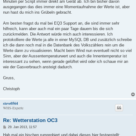
Minuten per Script immer direkt am Gerät ab. Ich bin bisher davon
ausgegangen das dies immer eine Momentaufnahme der Werte ist, aber
nun hast du mich ins Grübeln gebracht.
Am besten fragst du mal bei EQ3 Support an, die sind immer sehr
hilfreich, kann aber auch mal ein paar Tage dauern bis die sich
zurückmelden. Die Antwort würde mich auch interessieren. Ich
protokolliere die Werte ja alle in einer MySQL DB und zusätzlich schreibe
ich die dann noch mal in die Datenbank des Volkszählers rein um die
Werte dann zu visualisieren. Macht beim Wind nun eventuell nicht so viel
Sinn, aber der Aussentemperaturwert und auch die Innentemperatur ist
interessant zu sehen, wenn gerade gelüftet wird oder ich schaue mir an
wie der Gasverbrauch ansteigt dadurch.
Gruss,
Christoph
steve0564
WHS-Experte
Re: Wetterstation OC3
B
29. Jan 2013, 11:57
e
i
Hab mal ein bischen rumprobiert und dabei dieses hier festgestellt: