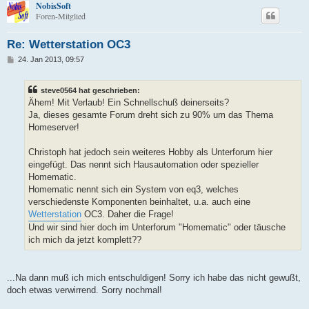
NobisSoft
Foren-Mitglied
Re: Wetterstation OC3
B
24. Jan 2013, 09:57
e
i
t
steve0564 hat geschrieben:
r
a
Ähem! Mit Verlaub! Ein Schnellschuß deinerseits?
g
Ja, dieses gesamte Forum dreht sich zu 90% um das Thema
Homeserver!
Christoph hat jedoch sein weiteres Hobby als Unterforum hier
eingefügt. Das nennt sich Hausautomation oder spezieller
Homematic.
Homematic nennt sich ein System von eq3, welches
verschiedenste Komponenten beinhaltet, u.a. auch eine
Wetterstation
OC3. Daher die Frage!
Und wir sind hier doch im Unterforum "Homematic" oder täusche
ich mich da jetzt komplett??
...Na dann muß ich mich entschuldigen! Sorry ich habe das nicht gewußt,
doch etwas verwirrend. Sorry nochmal!