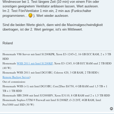
Windmesser bei 1. Test längere Zeit (10 min) von einem Fön oder
sonstigen geeignetem Ventilator anblasen lassen, Wert auslesen.
Im 2. Test Fön/Ventilator 1 min ein, 2 min aus (Funkschalter
programmieren...
). Wert wieder auslesen.
Sind die beiden Werte gleich, dann wird die Maximalgeschwindigkeit
übertragen, ist der 2. Wert geringer, ist's ein Mittlewert.
Roland
Homemade VM-Server mit Intel S1200KPR, Xeon E3-1245v2, 16 GB ECC RAM, 2 x 3 TB
HDD
Homemade
WHS 2011 mit Intel S1200KP
, Xeon E3-1245, 8 GB ECC RAM und 2 TB HDD
(40 W)
Homemade WHS 2011 mit Intel DG33BU, Celeron 420, 3 GB RAM, 2 TB HDD (
Remote Backup Server
)
Out of commission:
Homemade WHS (v1) mit Intel DG33BU, Core2Duo E6750, 4 GB RAM und 1,5 TB + 1
TB + 1 TB HDD
Homemade SBS 2008 mit Intel S3200SHV, Xeon E3110, 8 GB RAM und 2 x 1,5 TB HDD
Homemade Sophos UTM-9 Firewall mit Intel S1200KP, i3-2120T, 4GB RAM, Intel
Pro/1000 und SSD (30 W)