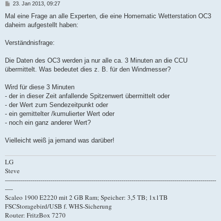
B
23. Jan 2013, 09:27
e
i
Mal eine Frage an alle Experten, die eine Homematic Wetterstation OC3
t
daheim aufgestellt haben:
r
a
g
Verständnisfrage:
Die Daten des OC3 werden ja nur alle ca. 3 Minuten an die CCU
übermittelt. Was bedeutet dies z. B. für den Windmesser?
Wird für diese 3 Minuten
- der in dieser Zeit anfallende Spitzenwert übermittelt oder
- der Wert zum Sendezeitpunkt oder
- ein gemittelter /kumulierter Wert oder
- noch ein ganz anderer Wert?
Vielleicht weiß ja jemand was darüber!
LG
Steve
-----------------------------------------------------------------------------------------------------------
----
Scaleo 1900 E2220 mit 2 GB Ram; Speicher: 3,5 TB; 1x1TB
FSCStoragebird/USB f. WHS-Sicherung
Router: FritzBox 7270