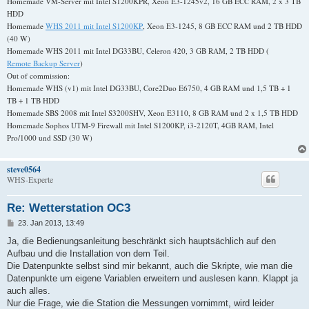
Homemade VM-Server mit Intel S1200KPR, Xeon E3-1245v2, 16 GB ECC RAM, 2 x 3 TB
HDD
Homemade
WHS 2011 mit Intel S1200KP
, Xeon E3-1245, 8 GB ECC RAM und 2 TB HDD
(40 W)
Homemade WHS 2011 mit Intel DG33BU, Celeron 420, 3 GB RAM, 2 TB HDD (
Remote Backup Server
)
Out of commission:
Homemade WHS (v1) mit Intel DG33BU, Core2Duo E6750, 4 GB RAM und 1,5 TB + 1
TB + 1 TB HDD
Homemade SBS 2008 mit Intel S3200SHV, Xeon E3110, 8 GB RAM und 2 x 1,5 TB HDD
Homemade Sophos UTM-9 Firewall mit Intel S1200KP, i3-2120T, 4GB RAM, Intel
Pro/1000 und SSD (30 W)
steve0564
WHS-Experte
Re: Wetterstation OC3
B
23. Jan 2013, 13:49
e
i
Ja, die Bedienungsanleitung beschränkt sich hauptsächlich auf den
t
Aufbau und die Installation von dem Teil.
r
a
Die Datenpunkte selbst sind mir bekannt, auch die Skripte, wie man die
g
Datenpunkte um eigene Variablen erweitern und auslesen kann. Klappt ja
auch alles.
Nur die Frage, wie die Station die Messungen vornimmt, wird leider