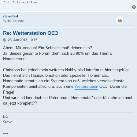
2300, 2x Lametric Time
steve0564
WHS-Experte
Re: Wetterstation OC3
B
23. Jan 2013, 10:16
e
i
Ähem! Mit Verlaub! Ein Schnellschuß deinerseits?
t
Ja, dieses gesamte Forum dreht sich zu 90% um das Thema
r
a
Homeserver!
g
Christoph hat jedoch sein weiteres Hobby als Unterforum hier eingefügt.
Das nennt sich Hausautomation oder spezieller Homematic.
Homematic nennt sich ein System von eq3, welches verschiedenste
Komponenten beinhaltet, u.a. auch eine
Wetterstation
OC3. Daher die
Frage!
Und wir sind hier doch im Unterforum "Homematic" oder täusche ich mich
da jetzt komplett??
LG
Steve
-----------------------------------------------------------------------------------------------------------
----