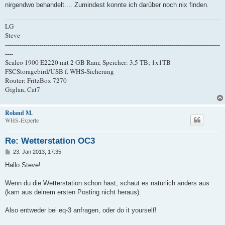
nirgendwo behandelt.... Zumindest konnte ich darüber noch nix finden.
LG
Steve
-----------------------------------------------------------------------------------------------------------
----
Scaleo 1900 E2220 mit 2 GB Ram; Speicher: 3,5 TB; 1x1TB
FSCStoragebird/USB f. WHS-Sicherung
Router: FritzBox 7270
Giglan, Cat7
Roland M.
WHS-Experte
Re: Wetterstation OC3
B
23. Jan 2013, 17:35
e
i
Hallo Steve!
t
r
a
Wenn du die Wetterstation schon hast, schaut es natürlich anders aus
g
(kam aus deinem ersten Posting nicht heraus).
Also entweder bei eq-3 anfragen, oder do it yourself!