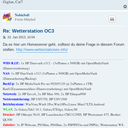
Giglan, Cat7
NobisSoft
Foren-Mitglied
Re: Wetterstation OC3
B
23. Jan 2013, 10:04
e
i
Da es hier um Homeserver geht, solltest du deine Frage in diesem Forum
t
stellen.
http://www.wetterstationen.info/
r
a
g
WHS R.I.P.
:
1x HP Datavault x312 - (3xPlatten a 500GB) mit OpenMediaVault
(Datenverarbeitung)
NAS
:
1x HP DataVault x312 (3xPlatten a 500GB) mit OpenMediaVault
(Datensicherung/Backup)
BackUp
:
2x HP MediaVault Pro mv5020/5120 (je 2xPlatten a 1TB)
Raid1/Zusammenschluss (Datenverarbeitung) mit OpenMediaVault
Netzwerk
:
2x HP Envy6, 2x HP Mini 300, 2x HP Elitepad900
Notstromsicherung
:
HP USV750, HP USV1500
Betriebsysteme
:
WinVista,Win8.1Pro,Win10Pro,Linux Mint17LTS,Android
WLAN
: 2x GalaxyTab2 10.1, GalaxyS7Edge, GalaxyS8
Drucker
:
HP Officejet 5610, HP Laserdrucker CM1312NFI, HP Photosmart 475, Brother
QL500
Zubehör
:
3x IP Webcam, PS3Slim, PS4Slim, 2x PSP/PSVita und PSPGo, Wetterstation WS-