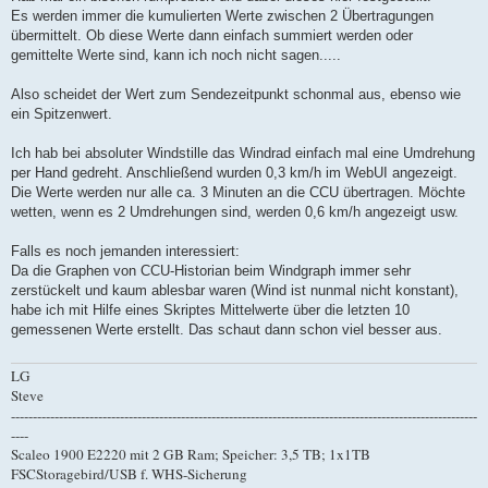
t
Es werden immer die kumulierten Werte zwischen 2 Übertragungen
r
a
übermittelt. Ob diese Werte dann einfach summiert werden oder
g
gemittelte Werte sind, kann ich noch nicht sagen.....
Also scheidet der Wert zum Sendezeitpunkt schonmal aus, ebenso wie
ein Spitzenwert.
Ich hab bei absoluter Windstille das Windrad einfach mal eine Umdrehung
per Hand gedreht. Anschließend wurden 0,3 km/h im WebUI angezeigt.
Die Werte werden nur alle ca. 3 Minuten an die CCU übertragen. Möchte
wetten, wenn es 2 Umdrehungen sind, werden 0,6 km/h angezeigt usw.
Falls es noch jemanden interessiert:
Da die Graphen von CCU-Historian beim Windgraph immer sehr
zerstückelt und kaum ablesbar waren (Wind ist nunmal nicht konstant),
habe ich mit Hilfe eines Skriptes Mittelwerte über die letzten 10
gemessenen Werte erstellt. Das schaut dann schon viel besser aus.
LG
Steve
-----------------------------------------------------------------------------------------------------------
----
Scaleo 1900 E2220 mit 2 GB Ram; Speicher: 3,5 TB; 1x1TB
FSCStoragebird/USB f. WHS-Sicherung