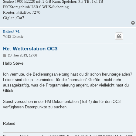
Scaleo 1900 E2220 mit 2 GB Ram; Speicher: 3,5 TB; 1x1TB
FSCStoragebird/USB f. WHS-Sicherung
Router: FritzBox 7270
Giglan, Cat7
Roland M.
WHS-Experte
Re: Wetterstation OC3
B
23. Jan 2013, 12:06
e
i
Hallo Steve!
t
r
a
Ich vermute, die Bedienungsanleitung hast du dir schon heruntergeladen?
g
Leider sind die ja - zumindest für die "normalen" Geräte - nicht sehr
aussagekräftig, was die Programmierung angeht, aber vielleicht hast du
Glück.
Sonst versuchen in der HM-Dokumentation (Teil 4) die für den OC3
verfügbaren Datenpunkte zu suchen.
Roland