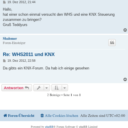
B
19. Dez 2012, 21:44
e
i
Hallo,
t
hat einer schon einmal versucht den WHS und eine KNX Steuerung
r
a
zusammen zu bringen?
g
Gruß Teddyurs
Shalomer
Foren-Einsteiger
Re: WHS2011 und KNX
B
19. Dez 2012, 22:58
e
i
Da gibts ein KNX-Forum. Da hab ich einige gesehen
t
r
a
g
Antworten
2 Beiträge • Seite
1
von
1
Foren-Übersicht
Alle Cookies löschen
Alle Zeiten sind
UTC+02:00
Powered by
phpBB
® Forum Software © phpBB Limited