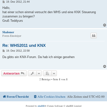
B
19. Dez 2012, 21:44
e
i
Hallo,
t
hat einer schon einmal versucht den WHS und eine KNX Steuerung
r
a
zusammen zu bringen?
g
Gruß Teddyurs
Shalomer
Foren-Einsteiger
Re: WHS2011 und KNX
B
19. Dez 2012, 22:58
e
i
Da gibts ein KNX-Forum. Da hab ich einige gesehen
t
r
a
g
Antworten
2 Beiträge • Seite
1
von
1
Foren-Übersicht
Alle Cookies löschen
Alle Zeiten sind
UTC+02:00
Powered by
phpBB
® Forum Software © phpBB Limited