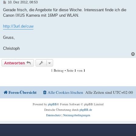
B
10. Dez 2012, 08:53
e
i
Gerade frisch, die Angebote für diese Woche. Interessant finde ich die
t
Canon IXUS Kamera mit 16MP und WLAN.
r
a
g
http://3url.de/cuw
Gruss,
Christoph
Antworten
1 Beitrag • Seite
1
von
1
Foren-Übersicht
Alle Cookies löschen
Alle Zeiten sind
UTC+02:00
Powered by
phpBB
® Forum Software © phpBB Limited
Deutsche Übersetzung durch
phpBB.de
Datenschutz
|
Nutzungsbedingungen