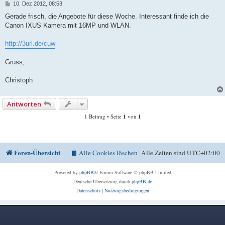
B
10. Dez 2012, 08:53
e
i
Gerade frisch, die Angebote für diese Woche. Interessant finde ich die
t
Canon IXUS Kamera mit 16MP und WLAN.
r
a
g
http://3url.de/cuw
Gruss,
Christoph
Antworten
1 Beitrag • Seite
1
von
1
Foren-Übersicht
Alle Cookies löschen
Alle Zeiten sind
UTC+02:00
Powered by
phpBB
® Forum Software © phpBB Limited
Deutsche Übersetzung durch
phpBB.de
Datenschutz
|
Nutzungsbedingungen