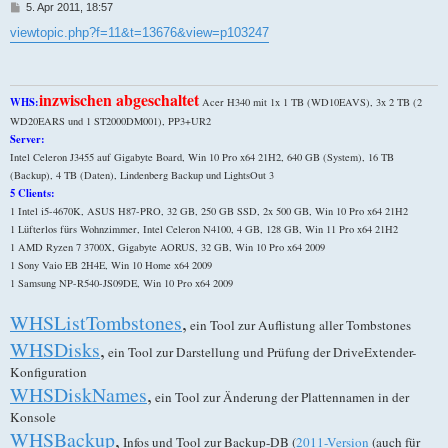
B
5. Apr 2011, 18:57
e
i
viewtopic.php?f=11&t=13676&view=p103247
t
r
a
g
inzwischen abgeschaltet
WHS:
Acer H340 mit 1x 1 TB (WD10EAVS), 3x 2 TB (2
WD20EARS und 1 ST2000DM001), PP3+UR2
Server:
Intel Celeron J3455 auf Gigabyte Board, Win 10 Pro x64 21H2, 640 GB (System), 16 TB
(Backup), 4 TB (Daten), Lindenberg Backup und LightsOut 3
5 Clients:
1 Intel i5-4670K, ASUS H87-PRO, 32 GB, 250 GB SSD, 2x 500 GB, Win 10 Pro x64 21H2
1 Lüfterlos fürs Wohnzimmer, Intel Celeron N4100, 4 GB, 128 GB, Win 11 Pro x64 21H2
1 AMD Ryzen 7 3700X, Gigabyte AORUS, 32 GB, Win 10 Pro x64 2009
1 Sony Vaio EB 2H4E, Win 10 Home x64 2009
1 Samsung NP-R540-JS09DE, Win 10 Pro x64 2009
WHSListTombstones
,
ein Tool zur Auflistung aller Tombstones
WHSDisks
,
ein Tool zur Darstellung und Prüfung der DriveExtender-
Konfiguration
WHSDiskNames
,
ein Tool zur Änderung der Plattennamen in der
Konsole
WHSBackup
,
Infos und Tool zur Backup-DB (
2011-Version
(auch für