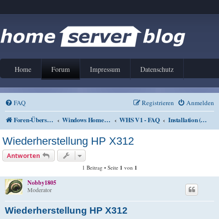
Home
Forum
Impressum
Datenschutz
FAQ
Registrieren
Anmelden
Foren-Übersicht
Windows Home Server V1
WHS V1 - FAQ
Installation (inkl. WHS-Setup)
Wiederherstellung HP X312
Antworten
1 Beitrag • Seite
1
von
1
Nobby1805
Moderator
Wiederherstellung HP X312