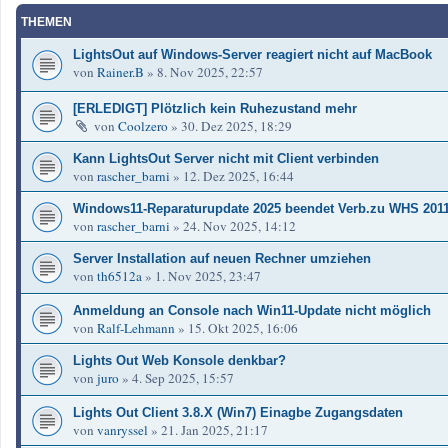
THEMEN
LightsOut auf Windows-Server reagiert nicht auf MacBook
von
Rainer.B
»
8. Nov 2025, 22:57
[ERLEDIGT] Plötzlich kein Ruhezustand mehr
von
Coolzero
»
30. Dez 2025, 18:29
Kann LightsOut Server nicht mit Client verbinden
von
rascher_barni
»
12. Dez 2025, 16:44
Windows11-Reparaturupdate 2025 beendet Verb.zu WHS 201
von
rascher_barni
»
24. Nov 2025, 14:12
Server Installation auf neuen Rechner umziehen
von
th6512a
»
1. Nov 2025, 23:47
Anmeldung an Console nach Win11-Update nicht möglich
von
Ralf-Lehmann
»
15. Okt 2025, 16:06
Lights Out Web Konsole denkbar?
von
juro
»
4. Sep 2025, 15:57
Lights Out Client 3.8.X (Win7) Einagbe Zugangsdaten
von
vanryssel
»
21. Jan 2025, 21:17