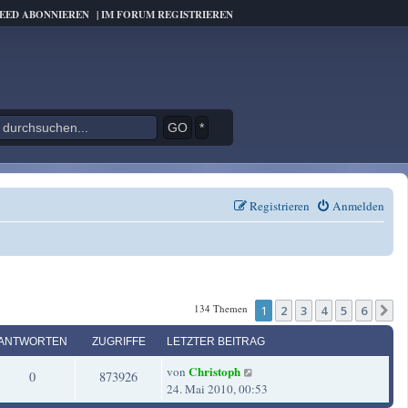
FEED ABONNIEREN
|
IM FORUM REGISTRIEREN
*
Registrieren
Anmelden
134 Themen
1
2
3
4
5
6
N
ANTWORTEN
ZUGRIFFE
LETZTER BEITRAG
L
Christoph
von
A
Z
0
873926
e
24. Mai 2010, 00:53
t
n
u