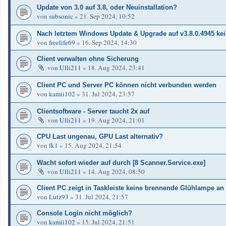
Update von 3.0 auf 3.8, oder Neuinstallation?
von
subsonic
»
21. Sep 2024, 10:52
Nach letztem Windows Update & Upgrade auf v3.8.0.4945 kein
von
freelife69
»
16. Sep 2024, 14:30
Client verwalten ohne Sicherung
von
Ulli211
»
18. Aug 2024, 23:41
Client PC und Server PC können nicht verbunden werden
von
kamii102
»
31. Jul 2024, 23:57
Clientsoftware - Server taucht 2x auf
von
Ulli211
»
19. Aug 2024, 21:01
CPU Last ungenau, GPU Last alternativ?
von
fk1
»
15. Aug 2024, 21:54
Wacht sofort wieder auf durch [8 Scanner.Service.exe]
von
Ulli211
»
14. Aug 2024, 08:50
Client PC zeigt in Taskleiste keine brennende Glühlampe an
von
Lutz93
»
31. Jul 2024, 21:57
Console Login nicht möglich?
von
kamii102
»
15. Jul 2024, 21:51