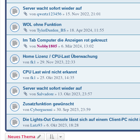
Server wacht sofort wieder auf
von
qwertz123456
»
15. Nov 2022, 21:01
WOL ohne Funktion
von
TylerDurden_BS
»
18. Apr 2024, 11:55
Im Tab Computer die Anzeigen rot gekreuzt
Nobby1805
von
»
6. Mär 2024, 13:02
Home Lizenz / CPU-Last Überwachung
von
fk1
»
29. Nov 2023, 22:33
CPU Last wird nicht erkannt
von
fk1
»
25. Okt 2023, 14:35
Server wacht sofort wieder auf
von
Salvadore
»
13. Okt 2023, 23:57
Zusatzfunktion gewünscht
von
Cyberguenni
»
30. Sep 2023, 23:59
Die Lights-Out Console lässt sich auf einem Client-PC nicht i
von
Lutz93
»
6. Okt 2023, 18:28
Neues Thema