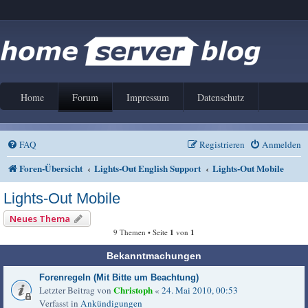
Home
Forum
Impressum
Datenschutz
FAQ
Registrieren
Anmelden
Foren-Übersicht
Lights-Out English Support
Lights-Out Mobile
Lights-Out Mobile
Neues Thema
9 Themen • Seite
1
von
1
Bekanntmachungen
Forenregeln (Mit Bitte um Beachtung)
Christoph
Letzter Beitrag von
«
24. Mai 2010, 00:53
Verfasst in
Ankündigungen