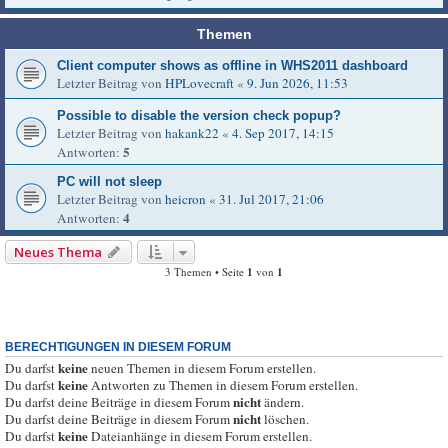
Themen
Client computer shows as offline in WHS2011 dashboard
Letzter Beitrag von
HPLovecraft
«
9. Jun 2026, 11:53
Possible to disable the version check popup?
Letzter Beitrag von
hakank22
«
4. Sep 2017, 14:15
5
Antworten:
PC will not sleep
Letzter Beitrag von
heicron
«
31. Jul 2017, 21:06
4
Antworten:
Neues Thema
3 Themen • Seite
1
von
1
BERECHTIGUNGEN IN DIESEM FORUM
keine
Du darfst
neuen Themen in diesem Forum erstellen.
keine
Du darfst
Antworten zu Themen in diesem Forum erstellen.
nicht
Du darfst deine Beiträge in diesem Forum
ändern.
nicht
Du darfst deine Beiträge in diesem Forum
löschen.
keine
Du darfst
Dateianhänge in diesem Forum erstellen.