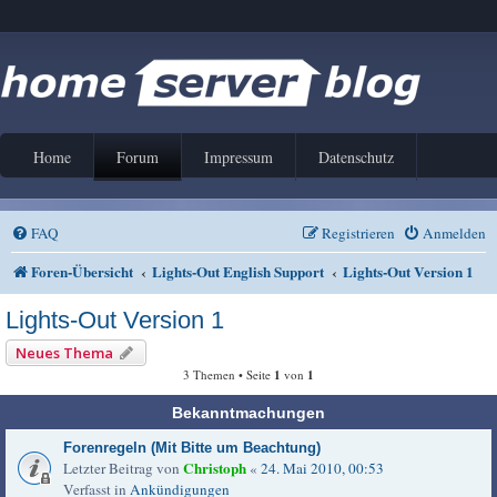
Home
Forum
Impressum
Datenschutz
FAQ
Registrieren
Anmelden
Foren-Übersicht
Lights-Out English Support
Lights-Out Version 1
Lights-Out Version 1
Neues Thema
3 Themen • Seite
1
von
1
Bekanntmachungen
Forenregeln (Mit Bitte um Beachtung)
Christoph
Letzter Beitrag von
«
24. Mai 2010, 00:53
Verfasst in
Ankündigungen