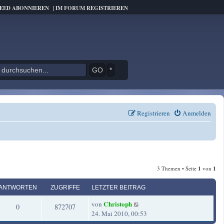
FEED ABONNIEREN
|
IM FORUM REGISTRIEREN
*
Registrieren
Anmelden
3 Themen • Seite
1
von
1
ANTWORTEN
ZUGRIFFE
LETZTER BEITRAG
L
Christoph
von
A
Z
0
872707
e
24. Mai 2010, 00:53
t
n
u