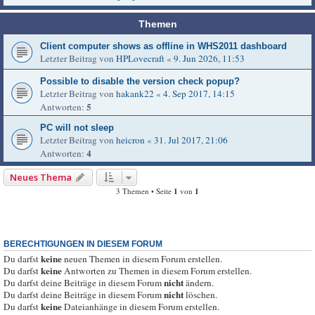
Themen
Client computer shows as offline in WHS2011 dashboard
Letzter Beitrag von
HPLovecraft
«
9. Jun 2026, 11:53
Possible to disable the version check popup?
Letzter Beitrag von
hakank22
«
4. Sep 2017, 14:15
5
Antworten:
PC will not sleep
Letzter Beitrag von
heicron
«
31. Jul 2017, 21:06
4
Antworten:
Neues Thema
3 Themen • Seite
1
von
1
BERECHTIGUNGEN IN DIESEM FORUM
keine
Du darfst
neuen Themen in diesem Forum erstellen.
keine
Du darfst
Antworten zu Themen in diesem Forum erstellen.
nicht
Du darfst deine Beiträge in diesem Forum
ändern.
nicht
Du darfst deine Beiträge in diesem Forum
löschen.
keine
Du darfst
Dateianhänge in diesem Forum erstellen.