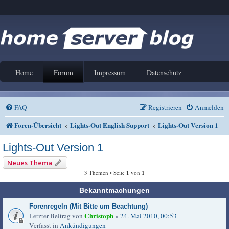
Home
Forum
Impressum
Datenschutz
FAQ
Registrieren
Anmelden
Foren-Übersicht
Lights-Out English Support
Lights-Out Version 1
Lights-Out Version 1
Neues Thema
3 Themen • Seite
1
von
1
Bekanntmachungen
Forenregeln (Mit Bitte um Beachtung)
Christoph
Letzter Beitrag von
«
24. Mai 2010, 00:53
Verfasst in
Ankündigungen