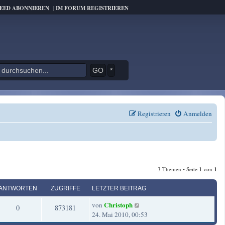
FEED ABONNIEREN
|
IM FORUM REGISTRIEREN
*
Registrieren
Anmelden
3 Themen • Seite
1
von
1
ANTWORTEN
ZUGRIFFE
LETZTER BEITRAG
L
Christoph
von
A
Z
0
873181
e
24. Mai 2010, 00:53
t
n
u