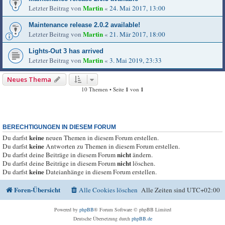
Martin
Letzter Beitrag von
«
24. Mai 2017, 13:00
Maintenance release 2.0.2 available!
Martin
Letzter Beitrag von
«
21. Mär 2017, 18:00
Lights-Out 3 has arrived
Martin
Letzter Beitrag von
«
3. Mai 2019, 23:33
Neues Thema
10 Themen • Seite
1
von
1
BERECHTIGUNGEN IN DIESEM FORUM
keine
Du darfst
neuen Themen in diesem Forum erstellen.
keine
Du darfst
Antworten zu Themen in diesem Forum erstellen.
nicht
Du darfst deine Beiträge in diesem Forum
ändern.
nicht
Du darfst deine Beiträge in diesem Forum
löschen.
keine
Du darfst
Dateianhänge in diesem Forum erstellen.
Foren-Übersicht
Alle Cookies löschen
Alle Zeiten sind
UTC+02:00
Powered by
phpBB
® Forum Software © phpBB Limited
Deutsche Übersetzung durch
phpBB.de