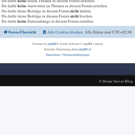
keine
Du darfst
neuen Themen in diesem Forum erstellen.
keine
Du darfst
Antworten zu Themen in diesem Forum erstellen.
nicht
Du darfst deine Beiträge in diesem Forum
ändern.
nicht
Du darfst deine Beiträge in diesem Forum
löschen.
keine
Du darfst
Dateianhänge in diesem Forum erstellen.
Foren-Übersicht
Alle Cookies löschen
Alle Zeiten sind
UTC+02:00
Powered by
phpBB
® Forum Software © phpBB Limited
Deutsche Übersetzung durch
phpBB.de
Datenschutz
|
Nutzungsbedingungen
©
Home Server Blog