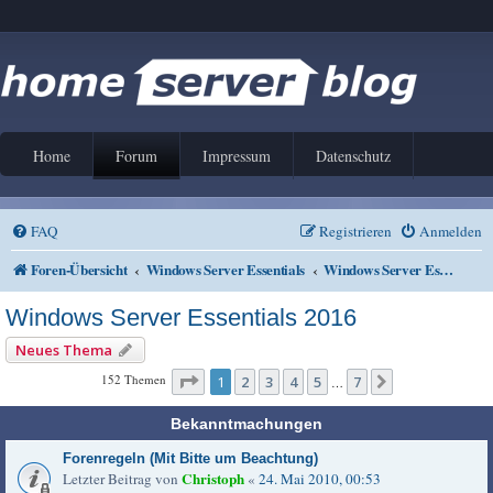
Home
Forum
Impressum
Datenschutz
FAQ
Registrieren
Anmelden
Foren-Übersicht
Windows Server Essentials
Windows Server Essentials 2016
Windows Server Essentials 2016
Neues Thema
Seite
1
von
7
152 Themen
1
2
3
4
5
7
Nächste
…
Bekanntmachungen
Forenregeln (Mit Bitte um Beachtung)
Christoph
Letzter Beitrag von
«
24. Mai 2010, 00:53