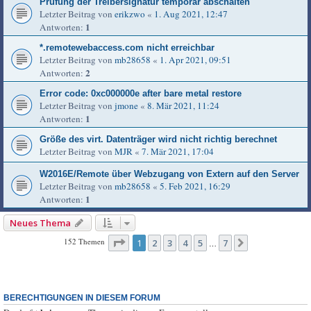
Prüfung der Treibersignatur temporär abschalten
Letzter Beitrag von
erikzwo
«
1. Aug 2021, 12:47
1
Antworten:
*.remotewebaccess.com nicht erreichbar
Letzter Beitrag von
mb28658
«
1. Apr 2021, 09:51
2
Antworten:
Error code: 0xc000000e after bare metal restore
Letzter Beitrag von
jmone
«
8. Mär 2021, 11:24
1
Antworten:
Größe des virt. Datenträger wird nicht richtig berechnet
Letzter Beitrag von
MJR
«
7. Mär 2021, 17:04
W2016E/Remote über Webzugang von Extern auf den Server
Letzter Beitrag von
mb28658
«
5. Feb 2021, 16:29
1
Antworten:
Neues Thema
Seite
1
von
7
152 Themen
1
2
3
4
5
7
Nächste
…
BERECHTIGUNGEN IN DIESEM FORUM