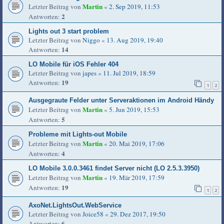
Martin
Letzter Beitrag von
«
2. Sep 2019, 11:53
2
Antworten:
Lights out 3 start problem
Letzter Beitrag von
Niggo
«
13. Aug 2019, 19:40
14
Antworten:
LO Mobile für iOS Fehler 404
Letzter Beitrag von
japes
«
11. Jul 2019, 18:59
19
Antworten:
1
2
Ausgegraute Felder unter Serveraktionen im Android Händy
Martin
Letzter Beitrag von
«
5. Jun 2019, 15:53
5
Antworten:
Probleme mit Lights-out Mobile
Martin
Letzter Beitrag von
«
20. Mai 2019, 17:06
4
Antworten:
LO Mobile 3.0.0.3461 findet Server nicht (LO 2.5.3.3950)
Martin
Letzter Beitrag von
«
19. Mär 2019, 17:59
19
Antworten:
1
2
AxoNet.LightsOut.WebService
Letzter Beitrag von
Joice58
«
29. Dez 2017, 19:50
6
Antworten: