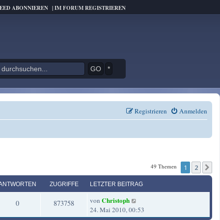
FEED ABONNIEREN
|
IM FORUM REGISTRIEREN
*
Registrieren
Anmelden
49 Themen
1
2
N
ANTWORTEN
ZUGRIFFE
LETZTER BEITRAG
L
Christoph
von
A
Z
0
873758
e
24. Mai 2010, 00:53
t
n
u