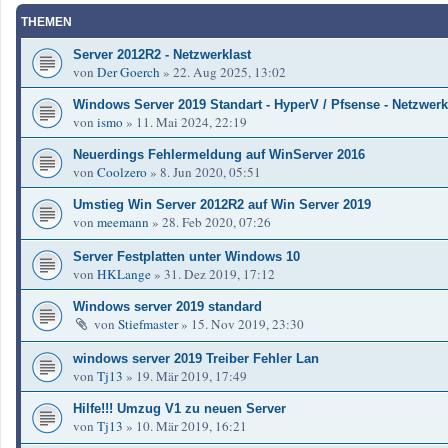
THEMEN
Server 2012R2 - Netzwerklast
von
Der Goerch
»
22. Aug 2025, 13:02
Windows Server 2019 Standart - HyperV / Pfsense - Netzwerk
von
ismo
»
11. Mai 2024, 22:19
Neuerdings Fehlermeldung auf WinServer 2016
von
Coolzero
»
8. Jun 2020, 05:51
Umstieg Win Server 2012R2 auf Win Server 2019
von
meemann
»
28. Feb 2020, 07:26
Server Festplatten unter Windows 10
von
HKLange
»
31. Dez 2019, 17:12
Windows server 2019 standard
von
Stiefmaster
»
15. Nov 2019, 23:30
windows server 2019 Treiber Fehler Lan
von
Tj13
»
19. Mär 2019, 17:49
Hilfe!!! Umzug V1 zu neuen Server
von
Tj13
»
10. Mär 2019, 16:21