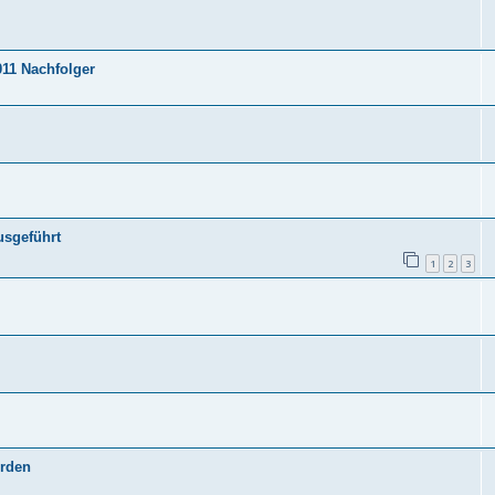
11 Nachfolger
usgeführt
1
2
3
erden