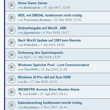
Home Game Server
von
Ironhospital
»
19. Apr 2017, 12:45
WOL mit DB65AL funktioniert nicht richtig
von
Von-Linux-Kommer
»
22. Feb 2020, 13:32
Ordnerfreigabe mit Win10 - ABE
von
jägermeister
»
9. Nov 2018, 19:17
Nach Win10 Update auf 1903 kein Remote
von
NobisSoft
»
7. Jul 2019, 10:03
Sicherung des Speicherpools
von
Tj13
»
11. Mär 2019, 12:07
Windows Speicher Pool - Lost Communication
von
Chris9090
»
25. Jan 2019, 21:56
Windows 10 Pro x64 auf Acer H340
von
ftx
»
17. Jan 2018, 14:31
WD30EFRX Acronis Drive Monitor-Alarm
von
Golf4
»
27. Apr 2017, 10:12
Kalendareintrag funktioniert niocht richtig.
von
htessmann
»
3. Nov 2017, 16:16