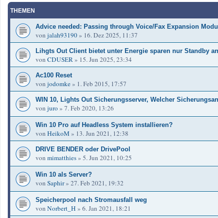
THEMEN
Advice needed: Passing through Voice/Fax Expansion Modul
von
jalah93190
»
16. Dez 2025, 11:37
Lihgts Out Client bietet unter Energie sparen nur Standby a
von
CDUSER
»
15. Jun 2025, 23:34
Ac100 Reset
von
jodomke
»
1. Feb 2015, 17:57
WIN 10, Lights Out Sicherungsserver, Welcher Sicherungsan
von
juro
»
7. Feb 2020, 13:26
Win 10 Pro auf Headless System installieren?
von
HeikoM
»
13. Jun 2021, 12:38
DRIVE BENDER oder DrivePool
von
mimatthies
»
5. Jun 2021, 10:25
Win 10 als Server?
von
Saphir
»
27. Feb 2021, 19:32
Speicherpool nach Stromausfall weg
von
Norbert_H
»
6. Jan 2021, 18:21