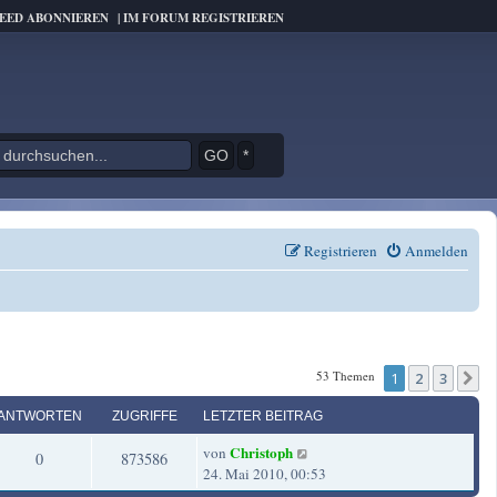
FEED ABONNIEREN
|
IM FORUM REGISTRIEREN
*
Registrieren
Anmelden
53 Themen
1
2
3
N
ANTWORTEN
ZUGRIFFE
LETZTER BEITRAG
L
Christoph
von
A
Z
0
873586
e
24. Mai 2010, 00:53
t
n
u