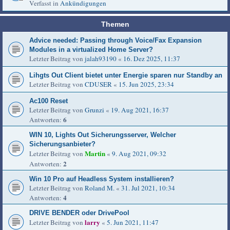
Verfasst in
Ankündigungen
Themen
Advice needed: Passing through Voice/Fax Expansion
Modules in a virtualized Home Server?
Letzter Beitrag von
jalah93190
«
16. Dez 2025, 11:37
Lihgts Out Client bietet unter Energie sparen nur Standby an
Letzter Beitrag von
CDUSER
«
15. Jun 2025, 23:34
Ac100 Reset
Letzter Beitrag von
Grunzi
«
19. Aug 2021, 16:37
6
Antworten:
WIN 10, Lights Out Sicherungsserver, Welcher
Sicherungsanbieter?
Martin
Letzter Beitrag von
«
9. Aug 2021, 09:32
2
Antworten:
Win 10 Pro auf Headless System installieren?
Letzter Beitrag von
Roland M.
«
31. Jul 2021, 10:34
4
Antworten:
DRIVE BENDER oder DrivePool
larry
Letzter Beitrag von
«
5. Jun 2021, 11:47