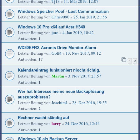
Letzter Beitrag von
Tj13
«
11. Mär 2019, 12:07
Windows Speicher Pool - Lost Communication
Letzter Beitrag von
Chris9090
«
25. Jan 2019, 21:56
Windows 10 Pro x64 auf Acer H340
Letzter Beitrag von
juro
«
4. Jan 2019, 10:42
1
Antworten:
WD30EFRX Acronis Drive Monitor-Alarm
Letzter Beitrag von
Golf4
«
13. Nov 2017, 09:12
17
Antworten:
1
2
Kalendareintrag funktioniert niocht richtig.
Martin
Letzter Beitrag von
«
3. Nov 2017, 23:57
1
Antworten:
Wer hat Interesse meine neue Backuplösung
auszuprobieren?
Letzter Beitrag von
JoachimL
«
28. Dez 2016, 19:55
2
Antworten:
Rechner wacht ständig auf
larry
Letzter Beitrag von
«
24. Dez 2016, 12:44
1
Antworten:
Windows 10 als Backup Server