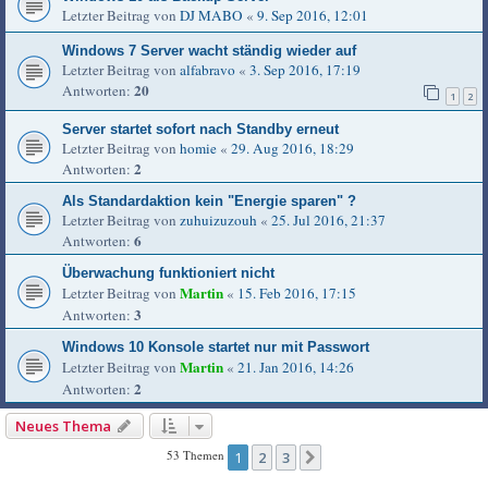
Letzter Beitrag von
DJ MABO
«
9. Sep 2016, 12:01
Windows 7 Server wacht ständig wieder auf
Letzter Beitrag von
alfabravo
«
3. Sep 2016, 17:19
20
Antworten:
1
2
Server startet sofort nach Standby erneut
Letzter Beitrag von
homie
«
29. Aug 2016, 18:29
2
Antworten:
Als Standardaktion kein "Energie sparen" ?
Letzter Beitrag von
zuhuizuzouh
«
25. Jul 2016, 21:37
6
Antworten:
Überwachung funktioniert nicht
Martin
Letzter Beitrag von
«
15. Feb 2016, 17:15
3
Antworten:
Windows 10 Konsole startet nur mit Passwort
Martin
Letzter Beitrag von
«
21. Jan 2016, 14:26
2
Antworten:
Neues Thema
53 Themen
1
2
3
Nächste