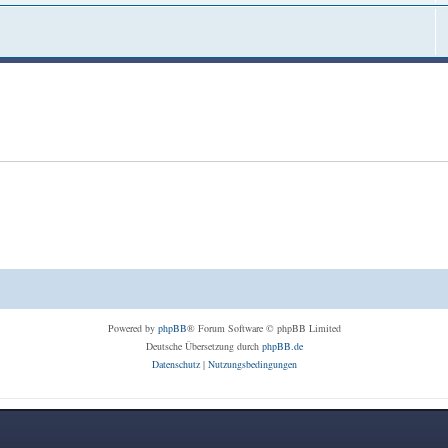
Powered by
phpBB
® Forum Software © phpBB Limited
Deutsche Übersetzung durch
phpBB.de
Datenschutz
|
Nutzungsbedingungen