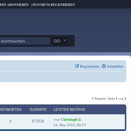
FEED ABONNIEREN
|
IM FORUM REGISTRIEREN
*
Registrieren
Anmelden
9 Themen • Seite
1
von
1
ANTWORTEN
ZUGRIFFE
LETZTER BEITRAG
L
Christoph
von
A
Z
0
873526
e
24. Mai 2010, 00:53
t
n
u