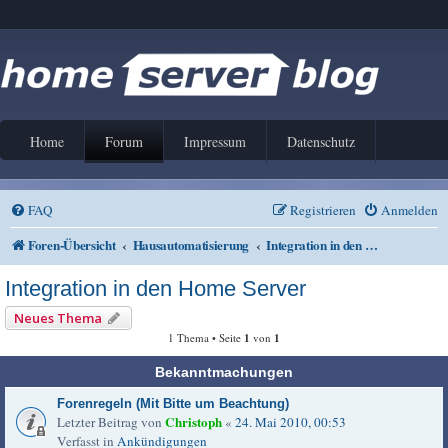
Home
Forum
Impressum
Datenschutz
FAQ
Registrieren
Anmelden
Foren-Übersicht
Hausautomatisierung
Integration in den Home Server
Integration in den Home Server
Neues Thema
1 Thema • Seite
1
von
1
Bekanntmachungen
Forenregeln (Mit Bitte um Beachtung)
Christoph
Letzter Beitrag von
«
24. Mai 2010, 00:53
Verfasst in
Ankündigungen