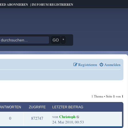
FEED ABONNIEREN
|
IM FORUM REGISTRIEREN
*
Registrieren
Anmelden
1 Thema • Seite
1
von
1
ANTWORTEN
ZUGRIFFE
LETZTER BEITRAG
L
Christoph
von
A
Z
0
872747
e
24. Mai 2010, 00:53
t
n
u