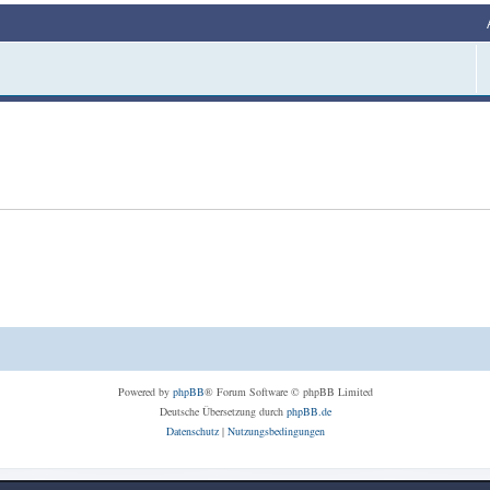
Powered by
phpBB
® Forum Software © phpBB Limited
Deutsche Übersetzung durch
phpBB.de
Datenschutz
|
Nutzungsbedingungen