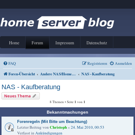
Home
Forum
Impressum
Datenschutz
FAQ
Registrieren
Anmelden
Foren-Übersicht
Andere NAS/Home Server Lösungen
NAS - Kaufberatung
NAS - Kaufberatung
Neues Thema
8 Themen • Seite
1
von
1
Bekanntmachungen
Forenregeln (Mit Bitte um Beachtung)
Christoph
Letzter Beitrag von
«
24. Mai 2010, 00:53
Verfasst in
Ankündigungen