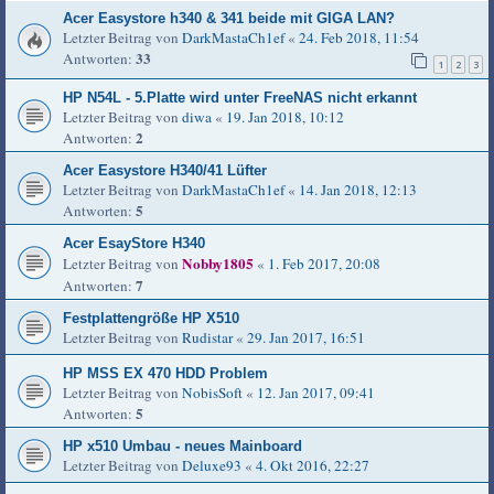
Acer Easystore h340 & 341 beide mit GIGA LAN?
Letzter Beitrag von
DarkMastaCh1ef
«
24. Feb 2018, 11:54
33
Antworten:
1
2
3
HP N54L - 5.Platte wird unter FreeNAS nicht erkannt
Letzter Beitrag von
diwa
«
19. Jan 2018, 10:12
2
Antworten:
Acer Easystore H340/41 Lüfter
Letzter Beitrag von
DarkMastaCh1ef
«
14. Jan 2018, 12:13
5
Antworten:
Acer EsayStore H340
Nobby1805
Letzter Beitrag von
«
1. Feb 2017, 20:08
7
Antworten:
Festplattengröße HP X510
Letzter Beitrag von
Rudistar
«
29. Jan 2017, 16:51
HP MSS EX 470 HDD Problem
Letzter Beitrag von
NobisSoft
«
12. Jan 2017, 09:41
5
Antworten:
HP x510 Umbau - neues Mainboard
Letzter Beitrag von
Deluxe93
«
4. Okt 2016, 22:27