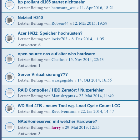
hp proliant dl165 startet nichtmehr
Letzter Beitrag von
herrmann_wst
«
11. Apr 2016, 18:21
Netzteil H340
Letzter Beitrag von
Robsen44
«
12. Mär 2015, 19:59
Acer H431: Speicher hochrüsten?
Letzter Beitrag von
locke703
«
8. Dez 2014, 11:05
6
Antworten:
open source nas auf alter whs hardware
Letzter Beitrag von
Chaifas
«
15. Nov 2014, 22:43
1
Antworten:
Server Virtualisierung???
Letzter Beitrag von
wassgugstdu
«
14. Okt 2014, 16:55
RAID Controller / HDD Zerstört / Nutzerfehler
Letzter Beitrag von
Maniskryptus
«
22. Mai 2014, 11:49
WD Red 4TB - neues Tool wg. Load Cycle Count LCC
Letzter Beitrag von
Revolvermann
«
22. Jan 2014, 14:47
NAS/Homeserver, mit welcher Hardware?
larry
Letzter Beitrag von
«
29. Mai 2013, 12:55
3
Antworten: