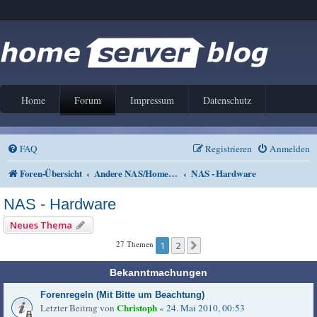
Home
Forum
Impressum
Datenschutz
FAQ
Registrieren
Anmelden
Foren-Übersicht
Andere NAS/Home Server Lösungen
NAS - Hardware
NAS - Hardware
Neues Thema
27 Themen
1
2
Nächste
Bekanntmachungen
Forenregeln (Mit Bitte um Beachtung)
Christoph
Letzter Beitrag von
«
24. Mai 2010, 00:53