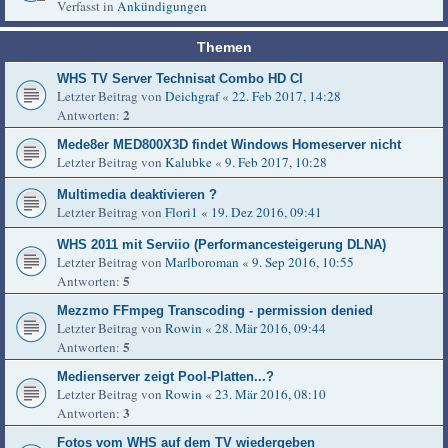
Verfasst in
Ankündigungen
Themen
WHS TV Server Technisat Combo HD CI
Letzter Beitrag von
Deichgraf
«
22. Feb 2017, 14:28
2
Antworten:
Mede8er MED800X3D findet Windows Homeserver nicht
Letzter Beitrag von
Kalubke
«
9. Feb 2017, 10:28
Multimedia deaktivieren ?
Letzter Beitrag von
Flori1
«
19. Dez 2016, 09:41
WHS 2011 mit Serviio (Performancesteigerung DLNA)
Letzter Beitrag von
Marlboroman
«
9. Sep 2016, 10:55
5
Antworten:
Mezzmo FFmpeg Transcoding - permission denied
Letzter Beitrag von
Rowin
«
28. Mär 2016, 09:44
5
Antworten:
Medienserver zeigt Pool-Platten...?
Letzter Beitrag von
Rowin
«
23. Mär 2016, 08:10
3
Antworten:
Fotos vom WHS auf dem TV wiedergeben