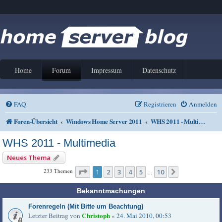
Home
Forum
Impressum
Datenschutz
FAQ
Registrieren
Anmelden
Foren-Übersicht
Windows Home Server 2011
WHS 2011 - Multimedia
WHS 2011 - Multimedia
Neues Thema
Seite
1
von
10
233 Themen
1
2
3
4
5
10
Nächste
…
Bekanntmachungen
Forenregeln (Mit Bitte um Beachtung)
Christoph
Letzter Beitrag von
«
24. Mai 2010, 00:53