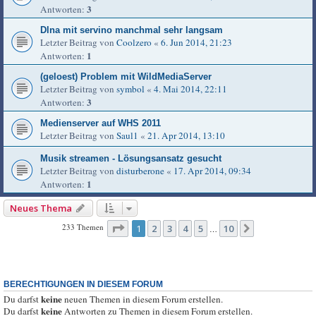
3
Antworten:
Dlna mit servino manchmal sehr langsam
Letzter Beitrag von
Coolzero
«
6. Jun 2014, 21:23
1
Antworten:
(geloest) Problem mit WildMediaServer
Letzter Beitrag von
symbol
«
4. Mai 2014, 22:11
3
Antworten:
Medienserver auf WHS 2011
Letzter Beitrag von
Saul1
«
21. Apr 2014, 13:10
Musik streamen - Lösungsansatz gesucht
Letzter Beitrag von
disturberone
«
17. Apr 2014, 09:34
1
Antworten:
Neues Thema
Seite
1
von
10
233 Themen
1
2
3
4
5
10
Nächste
…
BERECHTIGUNGEN IN DIESEM FORUM
keine
Du darfst
neuen Themen in diesem Forum erstellen.
keine
Du darfst
Antworten zu Themen in diesem Forum erstellen.