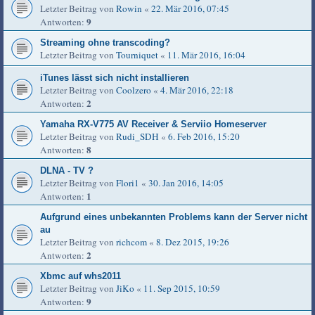
Letzter Beitrag von
Rowin
«
22. Mär 2016, 07:45
9
Antworten:
Streaming ohne transcoding?
Letzter Beitrag von
Tourniquet
«
11. Mär 2016, 16:04
iTunes lässt sich nicht installieren
Letzter Beitrag von
Coolzero
«
4. Mär 2016, 22:18
2
Antworten:
Yamaha RX-V775 AV Receiver & Serviio Homeserver
Letzter Beitrag von
Rudi_SDH
«
6. Feb 2016, 15:20
8
Antworten:
DLNA - TV ?
Letzter Beitrag von
Flori1
«
30. Jan 2016, 14:05
1
Antworten:
Aufgrund eines unbekannten Problems kann der Server nicht
au
Letzter Beitrag von
richcom
«
8. Dez 2015, 19:26
2
Antworten:
Xbmc auf whs2011
Letzter Beitrag von
JiKo
«
11. Sep 2015, 10:59
9
Antworten: