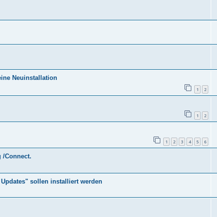
ine Neuinstallation
1
2
1
2
1
2
3
4
5
6
 /Connect.
Updates" sollen installiert werden