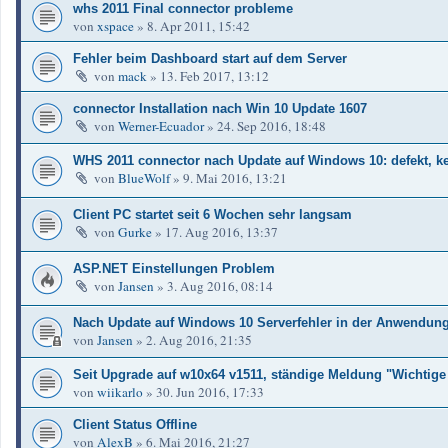
whs 2011 Final connector probleme
von
xspace
»
8. Apr 2011, 15:42
Fehler beim Dashboard start auf dem Server
von
mack
»
13. Feb 2017, 13:12
connector Installation nach Win 10 Update 1607
von
Werner-Ecuador
»
24. Sep 2016, 18:48
WHS 2011 connector nach Update auf Windows 10: defekt, ke
von
BlueWolf
»
9. Mai 2016, 13:21
Client PC startet seit 6 Wochen sehr langsam
von
Gurke
»
17. Aug 2016, 13:37
ASP.NET Einstellungen Problem
von
Jansen
»
3. Aug 2016, 08:14
Nach Update auf Windows 10 Serverfehler in der Anwendung
von
Jansen
»
2. Aug 2016, 21:35
Seit Upgrade auf w10x64 v1511, ständige Meldung "Wichtige 
von
wiikarlo
»
30. Jun 2016, 17:33
Client Status Offline
von
AlexB
»
6. Mai 2016, 21:27