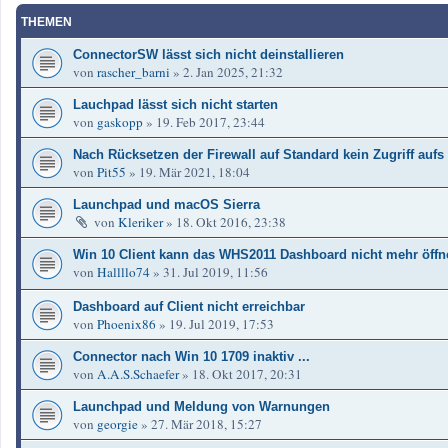
THEMEN
ConnectorSW lässt sich nicht deinstallieren
von
rascher_barni
»
2. Jan 2025, 21:32
Lauchpad lässt sich nicht starten
von
gaskopp
»
19. Feb 2017, 23:44
Nach Rücksetzen der Firewall auf Standard kein Zugriff auf
von
Pit55
»
19. Mär 2021, 18:04
Launchpad und macOS Sierra
von
Kleriker
»
18. Okt 2016, 23:38
Win 10 Client kann das WHS2011 Dashboard nicht mehr öffn
von
Hallllo74
»
31. Jul 2019, 11:56
Dashboard auf Client nicht erreichbar
von
Phoenix86
»
19. Jul 2019, 17:53
Connector nach Win 10 1709 inaktiv ...
von
A.A.S.Schaefer
»
18. Okt 2017, 20:31
Launchpad und Meldung von Warnungen
von
georgie
»
27. Mär 2018, 15:27