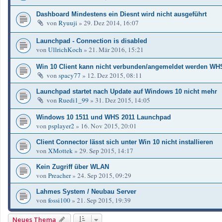
Dashboard Mindestens ein Diesnt wird nicht ausgeführt
von
Ryuuji
»
29. Dez 2014, 16:07
Launchpad - Connection is disabled
von
UllrichKoch
»
21. Mär 2016, 15:21
Win 10 Client kann nicht verbunden/angemeldet werden WH
von
spacy77
»
12. Dez 2015, 08:11
Launchpad startet nach Update auf Windows 10 nicht mehr
von
Ruedi1_99
»
31. Dez 2015, 14:05
Windows 10 1511 und WHS 2011 Launchpad
von
psplayer2
»
16. Nov 2015, 20:01
Client Connector lässt sich unter Win 10 nicht installieren
von
XMottek
»
29. Sep 2015, 14:17
Kein Zugriff über WLAN
von
Preacher
»
24. Sep 2015, 09:29
Lahmes System / Neubau Server
von
fossi100
»
21. Sep 2015, 19:39
Neues Thema