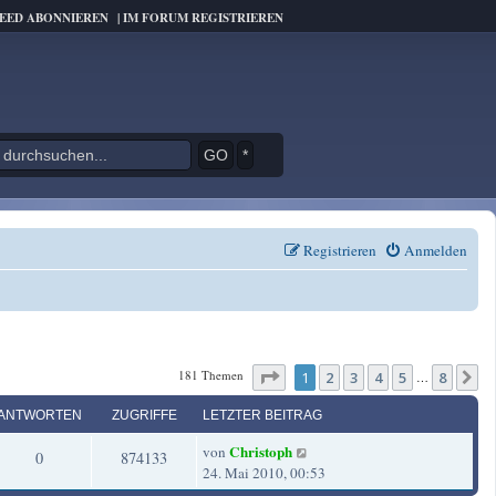
FEED ABONNIEREN
|
IM FORUM REGISTRIEREN
*
Registrieren
Anmelden
Seite
1
von
8
181 Themen
1
2
3
4
5
8
N
…
ANTWORTEN
ZUGRIFFE
LETZTER BEITRAG
L
Christoph
von
A
Z
0
874133
e
24. Mai 2010, 00:53
t
n
u