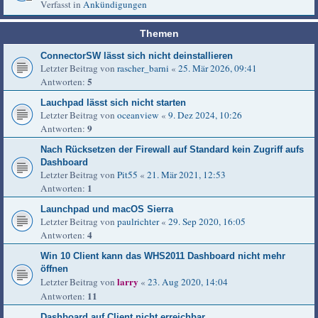
Verfasst in
Ankündigungen
Themen
ConnectorSW lässt sich nicht deinstallieren
Letzter Beitrag von
rascher_barni
«
25. Mär 2026, 09:41
5
Antworten:
Lauchpad lässt sich nicht starten
Letzter Beitrag von
oceanview
«
9. Dez 2024, 10:26
9
Antworten:
Nach Rücksetzen der Firewall auf Standard kein Zugriff aufs
Dashboard
Letzter Beitrag von
Pit55
«
21. Mär 2021, 12:53
1
Antworten:
Launchpad und macOS Sierra
Letzter Beitrag von
paulrichter
«
29. Sep 2020, 16:05
4
Antworten:
Win 10 Client kann das WHS2011 Dashboard nicht mehr
öffnen
larry
Letzter Beitrag von
«
23. Aug 2020, 14:04
11
Antworten:
Dashboard auf Client nicht erreichbar