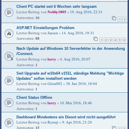
Client PC startet seit 6 Wochen sehr langsam
Nobby1805
Letzter Beitrag von
«
19. Aug 2016, 22:31
16
Antworten:
1
2
ASP.NET Einstellungen Problem
Letzter Beitrag von
Jansen
«
14. Aug 2016, 19:31
88
Antworten:
1
2
3
4
5
6
Nach Update auf Windows 10 Serverfehler in der Anwendung
/Connect.
larry
Letzter Beitrag von
«
4. Aug 2016, 20:07
1
Antworten:
Seit Upgrade auf w10x64 v1511, ständige Meldung "Wichtige
Updates" sollen installiert werden
Letzter Beitrag von
Grisu002
«
30. Jun 2016, 18:04
1
Antworten:
Client Status Offline
larry
Letzter Beitrag von
«
10. Mai 2016, 18:46
1
Antworten:
Dashboard Mindestens ein Diesnt wird nicht ausgeführt
Letzter Beitrag von
Ryuuji
«
9. Apr 2016, 21:20
15
Antworten: