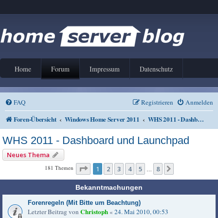
Home
Forum
Impressum
Datenschutz
FAQ
Registrieren
Anmelden
Foren-Übersicht
Windows Home Server 2011
WHS 2011 - Dashboard und Launchpad
WHS 2011 - Dashboard und Launchpad
Neues Thema
Seite
1
von
8
181 Themen
1
2
3
4
5
8
Nächste
…
Bekanntmachungen
Forenregeln (Mit Bitte um Beachtung)
Christoph
Letzter Beitrag von
«
24. Mai 2010, 00:53