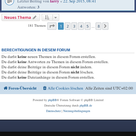
larry
Letzter Beitrag von
«
22. Sep 2015, 08:41
3
Antworten:
Neues Thema
Seite
1
von
8
181 Themen
1
2
3
4
5
8
Nächste
…
BERECHTIGUNGEN IN DIESEM FORUM
keine
Du darfst
neuen Themen in diesem Forum erstellen.
keine
Du darfst
Antworten zu Themen in diesem Forum erstellen.
nicht
Du darfst deine Beiträge in diesem Forum
ändern.
nicht
Du darfst deine Beiträge in diesem Forum
löschen.
keine
Du darfst
Dateianhänge in diesem Forum erstellen.
Foren-Übersicht
Alle Cookies löschen
Alle Zeiten sind
UTC+02:00
Powered by
phpBB
® Forum Software © phpBB Limited
Deutsche Übersetzung durch
phpBB.de
Datenschutz
|
Nutzungsbedingungen