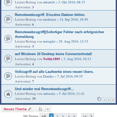
Letzter Beitrag von
mbartelt
«
3. Okt 2016, 08:15
3
Antworten:
Remotewebzugriff. Einzelne Dateien fehlen.
Letzter Beitrag von
modernst
«
14. Sep 2016, 18:50
6
Antworten:
Remotewebzugriff||Sofortiger Fehler nach erfolgreicher
Anmeldung
Letzter Beitrag von
mziegler
«
29. Aug 2016, 12:33
3
Antworten:
auf Windows 10 Desktop keine ConnectorInstall
Nobby1805
Letzter Beitrag von
«
3. Aug 2016, 10:13
4
Antworten:
Vollzugriff auf alle Laufwerke eines neuen Users.
Letzter Beitrag von
Daniko
«
7. Jul 2016, 09:55
7
Antworten:
Und wieder mal Remotewebzugriff...
Letzter Beitrag von
subsonic
«
5. Jul 2016, 11:41
39
Antworten:
1
2
3
Neues Thema
Seite
1
von
16
386 Themen
1
2
3
4
5
16
Nächste
…