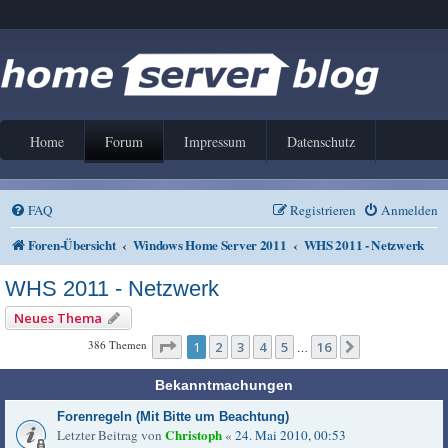
Home
Forum
Impressum
Datenschutz
FAQ
Registrieren
Anmelden
Foren-Übersicht
Windows Home Server 2011
WHS 2011 - Netzwerk
WHS 2011 - Netzwerk
Neues Thema
Seite
1
von
16
386 Themen
1
2
3
4
5
16
Nächste
…
Bekanntmachungen
Forenregeln (Mit Bitte um Beachtung)
Christoph
Letzter Beitrag von
«
24. Mai 2010, 00:53