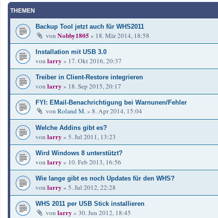
THEMEN
Backup Tool jetzt auch für WHS2011
Nobby1805
von
»
18. Mär 2014, 18:58
Installation mit USB 3.0
larry
von
»
17. Okt 2016, 20:37
Treiber in Client-Restore integrieren
larry
von
»
18. Sep 2015, 20:17
FYI: EMail-Benachrichtigung bei Warnunen/Fehler
von
Roland M.
»
8. Apr 2014, 15:04
Welche Addins gibt es?
larry
von
»
5. Jul 2011, 13:23
Wird Windows 8 unterstützt?
larry
von
»
10. Feb 2013, 16:56
Wie lange gibt es noch Updates für den WHS?
larry
von
»
5. Jul 2012, 22:28
WHS 2011 per USB Stick installieren
larry
von
»
30. Jun 2012, 18:45