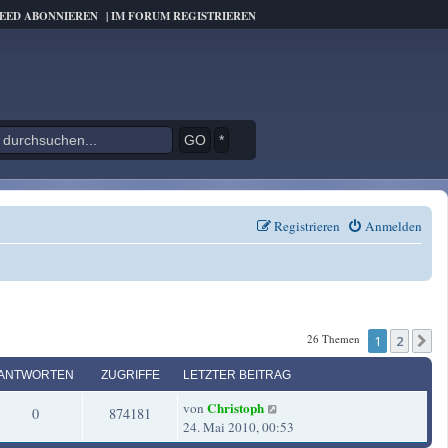
FEED ABONNIEREN
|
IM FORUM REGISTRIEREN
*
Registrieren
Anmelden
26 Themen
1
2
N
ANTWORTEN
ZUGRIFFE
LETZTER BEITRAG
L
Christoph
von
A
Z
0
874181
e
24. Mai 2010, 00:53
t
n
u