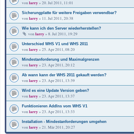
larry
von
»
20. Jul 2011, 11:01
Sicherungplatte für weitere Freigaben verwendbar?
larry
von
»
11. Jul 2011, 20:38
Wie kann ich den Server wiederherstellen?
larry
von
»
8. Jul 2011, 19:29
Unterschied WHS V1 und WHS 2011
larry
von
»
25. Apr 2011, 08:20
Mindestanforderung und Maximalgrenzen
larry
von
»
23. Apr 2011, 20:12
Ab wann kann der WHS 2011 gekauft werden?
larry
von
»
23. Apr 2011, 13:39
Wird es eine Update Version geben?
larry
von
»
23. Apr 2011, 13:37
Funktionieren AddIns vom WHS V1
larry
von
»
23. Apr 2011, 13:33
Installation - Mindestanforderungen umgehen
larry
von
»
21. Mär 2011, 20:27