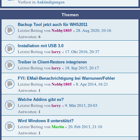
Verfasst in
Ankündigungen
Themen
Backup Tool jetzt auch für WHS2011
Nobby1805
Letzter Beitrag von
«
28. Aug 2020, 10:16
6
Antworten:
Installation mit USB 3.0
larry
Letzter Beitrag von
«
17. Okt 2016, 20:37
Treiber in Client-Restore integrieren
larry
Letzter Beitrag von
«
18. Sep 2015, 20:17
FYI: EMail-Benachrichtigung bei Warnunen/Fehler
Nobby1805
Letzter Beitrag von
«
8. Apr 2014, 16:21
1
Antworten:
Welche Addins gibt es?
larry
Letzter Beitrag von
«
9. Mär 2013, 20:03
1
Antworten:
Wird Windows 8 unterstützt?
Martin
Letzter Beitrag von
«
20. Feb 2013, 21:10
1
Antworten: