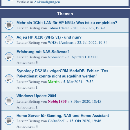
Verfasst in
Ankündigungen
Themen
Mehr als 1Gbit LAN für HP N54L: Was ist zu empfehlen?
Letzter Beitrag von
Tobias Claren
«
20. Jun 2023, 19:49
Adjeu HP X310 (WHS v1) - und nun?
Letzter Beitrag von
WHSv1Andreas
«
22. Jul 2022, 19:34
Erfahrung mit NAS-Software?
Letzter Beitrag von
NobisSoft
«
8. Apr 2021, 07:00
3
Antworten:
Synology DS218+ vtigerCRM MariaDB, Fehler: "Der
Paketdienst konnte nicht ausgeführt werden"
Martin
Letzter Beitrag von
«
5. Mär 2021, 17:52
1
Antworten:
Windows Update 2004
Nobby1805
Letzter Beitrag von
«
8. Nov 2020, 18:45
1
Antworten:
Home Server für Gaming, NAS und Home Assistant
Letzter Beitrag von
Gh0stShell
«
15. Okt 2020, 19:46
4
Antworten: