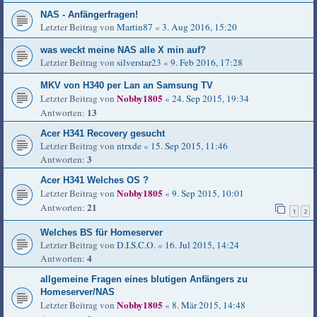
NAS - Anfängerfragen!
Letzter Beitrag von
Martin87
«
3. Aug 2016, 15:20
was weckt meine NAS alle X min auf?
Letzter Beitrag von
silverstar23
«
9. Feb 2016, 17:28
MKV von H340 per Lan an Samsung TV
Nobby1805
Letzter Beitrag von
«
24. Sep 2015, 19:34
13
Antworten:
Acer H341 Recovery gesucht
Letzter Beitrag von
ntrxde
«
15. Sep 2015, 11:46
3
Antworten:
Acer H341 Welches OS ?
Nobby1805
Letzter Beitrag von
«
9. Sep 2015, 10:01
21
Antworten:
1
2
Welches BS für Homeserver
Letzter Beitrag von
D.I.S.C.O.
«
16. Jul 2015, 14:24
4
Antworten:
allgemeine Fragen eines blutigen Anfängers zu
Homeserver/NAS
Nobby1805
Letzter Beitrag von
«
8. Mär 2015, 14:48