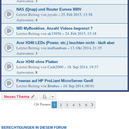
3
Antworten:
NAS (Qnap) und Router Eumex 800V
Letzter Beitrag von
jsysde
«
25. Feb 2015, 13:58
4
Antworten:
WD MyBooklive, Anzahl Videos begrenzt ?
Letzter Beitrag von
ak33056
«
24. Feb 2015, 15:18
Acer H340 LEDs (Power, etc.) leuchten nicht - läuft aber
Letzter Beitrag von
realbambam
«
13. Okt 2014, 21:35
3
Antworten:
Acer H340 ohne Platten
Letzter Beitrag von
Cash2000
«
18. Sep 2014, 19:37
8
Antworten:
Freenas auf HP ProLiant MicroServer Gen8
Letzter Beitrag von
Bimbes
«
10. Sep 2014, 00:01
Neues Thema
126 Themen
1
2
3
4
5
6
Nächste
BERECHTIGUNGEN IN DIESEM FORUM