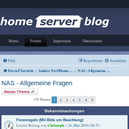
Home
Forum
Impressum
Datenschutz
FAQ
Registrieren
Anmelden
Foren-Übersicht
Andere NAS/Home Server Lösungen
NAS - Allgemeine Fragen
NAS - Allgemeine Fragen
Neues Thema
126 Themen
1
2
3
4
5
6
Nächste
Bekanntmachungen
Forenregeln (Mit Bitte um Beachtung)
Christoph
Letzter Beitrag von
«
24. Mai 2010, 00:53