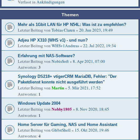
Verfasst in
Ankündigungen
Themen
Mehr als 1Gbit LAN für HP N54L: Was ist zu empfehlen?
Letzter Beitrag von
Tobias Claren
«
20. Jun 2023, 19:49
Adjeu HP X310 (WHS v1) - und nun?
Letzter Beitrag von
WHSv1Andreas
«
22. Jul 2022, 19:34
Erfahrung mit NAS-Software?
Letzter Beitrag von
NobisSoft
«
8. Apr 2021, 07:00
3
Antworten:
Synology DS218+ vtigerCRM MariaDB, Fehler: "Der
Paketdienst konnte nicht ausgeführt werden"
Martin
Letzter Beitrag von
«
5. Mär 2021, 17:52
1
Antworten:
Windows Update 2004
Nobby1805
Letzter Beitrag von
«
8. Nov 2020, 18:45
1
Antworten:
Home Server für Gaming, NAS und Home Assistant
Letzter Beitrag von
Gh0stShell
«
15. Okt 2020, 19:46
4
Antworten: