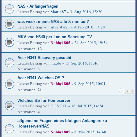
NAS - Anfängerfragen!
Letzter Beitrag von
Martin87
«
3. Aug 2016, 15:20
was weckt meine NAS alle X min auf?
Letzter Beitrag von
silverstar23
«
9. Feb 2016, 17:28
MKV von H340 per Lan an Samsung TV
Nobby1805
Letzter Beitrag von
«
24. Sep 2015, 19:34
13
Antworten:
Acer H341 Recovery gesucht
Letzter Beitrag von
ntrxde
«
15. Sep 2015, 11:46
3
Antworten:
Acer H341 Welches OS ?
Nobby1805
Letzter Beitrag von
«
9. Sep 2015, 10:01
21
Antworten:
1
2
Welches BS für Homeserver
Letzter Beitrag von
D.I.S.C.O.
«
16. Jul 2015, 14:24
4
Antworten:
allgemeine Fragen eines blutigen Anfängers zu
Homeserver/NAS
Nobby1805
Letzter Beitrag von
«
8. Mär 2015, 14:48