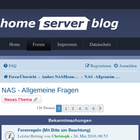
Home
Forum
Impressum
Datenschutz
FAQ
Registrieren
Anmelden
Foren-Übersicht
Andere NAS/Home Server Lösungen
NAS - Allgemeine Fragen
NAS - Allgemeine Fragen
Neues Thema
126 Themen
1
2
3
4
5
6
Nächste
Bekanntmachungen
Forenregeln (Mit Bitte um Beachtung)
Christoph
Letzter Beitrag von
«
24. Mai 2010, 00:53