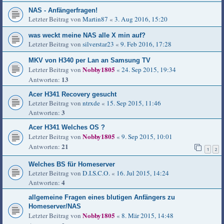
NAS - Anfängerfragen!
Letzter Beitrag von
Martin87
«
3. Aug 2016, 15:20
was weckt meine NAS alle X min auf?
Letzter Beitrag von
silverstar23
«
9. Feb 2016, 17:28
MKV von H340 per Lan an Samsung TV
Nobby1805
Letzter Beitrag von
«
24. Sep 2015, 19:34
13
Antworten:
Acer H341 Recovery gesucht
Letzter Beitrag von
ntrxde
«
15. Sep 2015, 11:46
3
Antworten:
Acer H341 Welches OS ?
Nobby1805
Letzter Beitrag von
«
9. Sep 2015, 10:01
21
Antworten:
1
2
Welches BS für Homeserver
Letzter Beitrag von
D.I.S.C.O.
«
16. Jul 2015, 14:24
4
Antworten:
allgemeine Fragen eines blutigen Anfängers zu
Homeserver/NAS
Nobby1805
Letzter Beitrag von
«
8. Mär 2015, 14:48