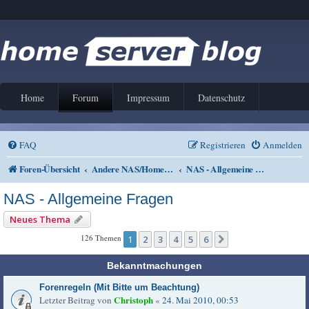
Home
Forum
Impressum
Datenschutz
FAQ
Registrieren
Anmelden
Foren-Übersicht
Andere NAS/Home Server Lösungen
NAS - Allgemeine Fragen
NAS - Allgemeine Fragen
Neues Thema
126 Themen
1
2
3
4
5
6
Nächste
Bekanntmachungen
Forenregeln (Mit Bitte um Beachtung)
Christoph
Letzter Beitrag von
«
24. Mai 2010, 00:53