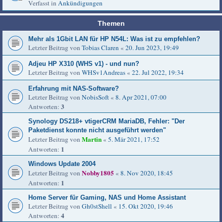
Verfasst in
Ankündigungen
Themen
Mehr als 1Gbit LAN für HP N54L: Was ist zu empfehlen?
Letzter Beitrag von
Tobias Claren
«
20. Jun 2023, 19:49
Adjeu HP X310 (WHS v1) - und nun?
Letzter Beitrag von
WHSv1Andreas
«
22. Jul 2022, 19:34
Erfahrung mit NAS-Software?
Letzter Beitrag von
NobisSoft
«
8. Apr 2021, 07:00
3
Antworten:
Synology DS218+ vtigerCRM MariaDB, Fehler: "Der
Paketdienst konnte nicht ausgeführt werden"
Martin
Letzter Beitrag von
«
5. Mär 2021, 17:52
1
Antworten:
Windows Update 2004
Nobby1805
Letzter Beitrag von
«
8. Nov 2020, 18:45
1
Antworten:
Home Server für Gaming, NAS und Home Assistant
Letzter Beitrag von
Gh0stShell
«
15. Okt 2020, 19:46
4
Antworten: