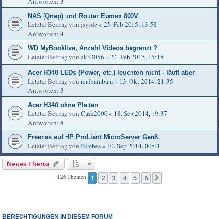
3
Antworten:
NAS (Qnap) und Router Eumex 800V
Letzter Beitrag von
jsysde
«
25. Feb 2015, 13:58
4
Antworten:
WD MyBooklive, Anzahl Videos begrenzt ?
Letzter Beitrag von
ak33056
«
24. Feb 2015, 15:18
Acer H340 LEDs (Power, etc.) leuchten nicht - läuft aber
Letzter Beitrag von
realbambam
«
13. Okt 2014, 21:35
3
Antworten:
Acer H340 ohne Platten
Letzter Beitrag von
Cash2000
«
18. Sep 2014, 19:37
8
Antworten:
Freenas auf HP ProLiant MicroServer Gen8
Letzter Beitrag von
Bimbes
«
10. Sep 2014, 00:01
Neues Thema
126 Themen
1
2
3
4
5
6
Nächste
BERECHTIGUNGEN IN DIESEM FORUM