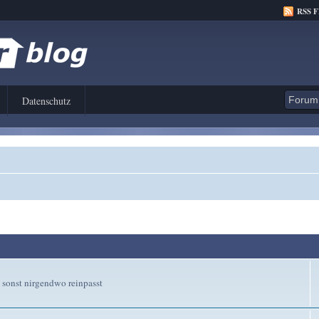
RSS 
Datenschutz
sonst nirgendwo reinpasst