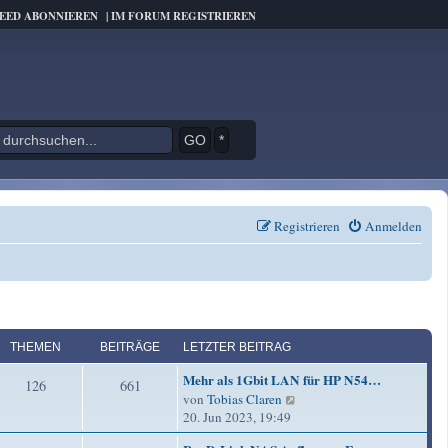
FEED ABONNIEREN
|
IM FORUM REGISTRIEREN
*
Registrieren
Anmelden
THEMEN
BEITRÄGE
LETZTER BEITRAG
L
Mehr als 1Gbit LAN für HP N54…
T
B
126
661
e
N
von
Tobias Claren
t
h
e
e
20. Jun 2023, 19:49
z
u
e
i
L