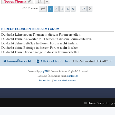
Neues Thema
Seite
1
von
27
656 Themen
1
2
3
4
5
27
Nächste
…
BERECHTIGUNGEN IN DIESEM FORUM
keine
Du darfst
neuen Themen in diesem Forum erstellen.
keine
Du darfst
Antworten zu Themen in diesem Forum erstellen.
nicht
Du darfst deine Beiträge in diesem Forum
ändern.
nicht
Du darfst deine Beiträge in diesem Forum
löschen.
keine
Du darfst
Dateianhänge in diesem Forum erstellen.
Foren-Übersicht
Alle Cookies löschen
Alle Zeiten sind
UTC+02:00
Powered by
phpBB
® Forum Software © phpBB Limited
Deutsche Übersetzung durch
phpBB.de
Datenschutz
|
Nutzungsbedingungen
©
Home Server Blog