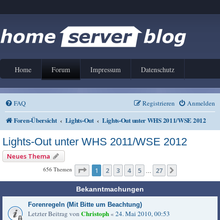
Home
Forum
Impressum
Datenschutz
FAQ
Registrieren
Anmelden
Foren-Übersicht
Lights-Out
Lights-Out unter WHS 2011/WSE 2012
Lights-Out unter WHS 2011/WSE 2012
Neues Thema
Seite
1
von
27
656 Themen
1
2
3
4
5
27
Nächste
…
Bekanntmachungen
Forenregeln (Mit Bitte um Beachtung)
Christoph
Letzter Beitrag von
«
24. Mai 2010, 00:53