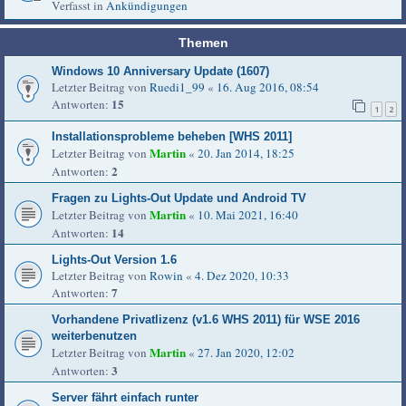
Verfasst in
Ankündigungen
Themen
Windows 10 Anniversary Update (1607)
Letzter Beitrag von
Ruedi1_99
«
16. Aug 2016, 08:54
15
Antworten:
1
2
Installationsprobleme beheben [WHS 2011]
Martin
Letzter Beitrag von
«
20. Jan 2014, 18:25
2
Antworten:
Fragen zu Lights-Out Update und Android TV
Martin
Letzter Beitrag von
«
10. Mai 2021, 16:40
14
Antworten:
Lights-Out Version 1.6
Letzter Beitrag von
Rowin
«
4. Dez 2020, 10:33
7
Antworten:
Vorhandene Privatlizenz (v1.6 WHS 2011) für WSE 2016
weiterbenutzen
Martin
Letzter Beitrag von
«
27. Jan 2020, 12:02
3
Antworten:
Server fährt einfach runter